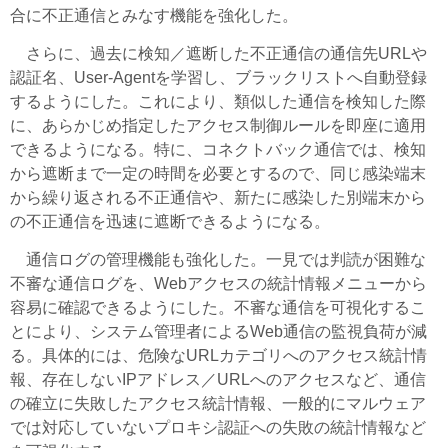
合に不正通信とみなす機能を強化した。
さらに、過去に検知／遮断した不正通信の通信先URLや
認証名、User-Agentを学習し、ブラックリストへ自動登録
するようにした。これにより、類似した通信を検知した際
に、あらかじめ指定したアクセス制御ルールを即座に適用
できるようになる。特に、コネクトバック通信では、検知
から遮断まで一定の時間を必要とするので、同じ感染端末
から繰り返される不正通信や、新たに感染した別端末から
の不正通信を迅速に遮断できるようになる。
通信ログの管理機能も強化した。一見では判読が困難な
不審な通信ログを、Webアクセスの統計情報メニューから
容易に確認できるようにした。不審な通信を可視化するこ
とにより、システム管理者によるWeb通信の監視負荷が減
る。具体的には、危険なURLカテゴリへのアクセス統計情
報、存在しないIPアドレス／URLへのアクセスなど、通信
の確立に失敗したアクセス統計情報、一般的にマルウェア
では対応していないプロキシ認証への失敗の統計情報など