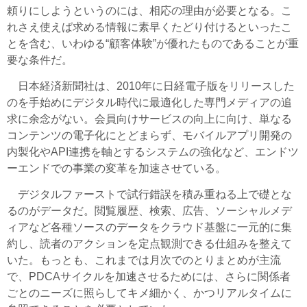
頼りにしようというのには、相応の理由が必要となる。こ
れさえ使えば求める情報に素早くたどり付けるといったこ
とを含む、いわゆる“顧客体験”が優れたものであることが重
要な条件だ。
日本経済新聞社は、2010年に日経電子版をリリースした
のを手始めにデジタル時代に最適化した専門メディアの追
求に余念がない。会員向けサービスの向上に向け、単なる
コンテンツの電子化にとどまらず、モバイルアプリ開発の
内製化やAPI連携を軸とするシステムの強化など、エンドツ
ーエンドでの事業の変革を加速させている。
デジタルファーストで試行錯誤を積み重ねる上で礎とな
るのがデータだ。閲覧履歴、検索、広告、ソーシャルメデ
ィアなど各種ソースのデータをクラウド基盤に一元的に集
約し、読者のアクションを定点観測できる仕組みを整えて
いた。もっとも、これまでは月次でのとりまとめが主流
で、PDCAサイクルを加速させるためには、さらに関係者
ごとのニーズに照らしてキメ細かく、かつリアルタイムに