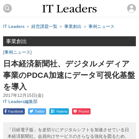
IT Leaders
＞
経営課題一覧
＞
事業創出
＞
事例ニュース
事業創出
事例ニュース
日本経済新聞社、デジタルメディア
事業のPDCA加速にデータ可視化基盤
を導入
2017年12月15日(金)
IT Leaders編集部
!
Facebook
Twitter
Hatena
Pocket
「日経電子版」を皮切りにデジタルシフトを加速させている日
本経済新聞社。会員向けサービスのさらなる強化を図るため、