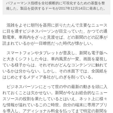
パフォーマンス指標を全社横断的に可視化するための基盤を整
備した。製品を提供するドーモが2017年12月14日に発表した。
混雑をよそに朝刊を器用に折りたたんで主要なニュース
に目を通すビジネスパーソンが目立っていた、かつての通
勤電車。車両内をざっと見渡せば、どの新聞のどの記事が
読まれているかが一目瞭然だった時代が懐かしい。
スマートフォンやタブレットが普及し、新聞も電子版へ
と大きくシフトした今は、車内風景が一変。画面を凝視し
ている様子からは、それぞれがどんなコンテンツに触れて
いるかは分からない。しかし、その水面下では、全国紙を
はじめとするメディア各社がしのぎを削っている。
ビジネスパーソンにとって世の中の最新の動きを頭に入
れておくことは欠かせない。新聞が今なお総合的なニュー
スソースの役割を果たしているとはいえ、ネット上に様々
な情報が溢れているこのご時世、自分の端末に専用アプリ
を導入し、アディショナル料金を払ってまで特定の新聞を