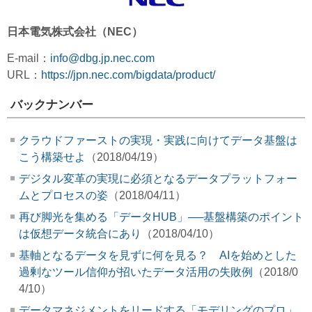
日本電気株式会社（NEC）
E-mail：
info@dbg.jp.nec.com
URL：
https://jpn.nec.com/bigdata/product/
バックナンバー
クラウドファーストの実現・実践に向けてデータ基盤は
こう構築せよ
（2018/04/19）
デジタル変革の実現に必須となるデータプラットフォー
ムとプロセスの姿
（2018/04/11）
再び脚光を集める「データHUB」──基盤構築のポイント
は仮想データ統合にあり
（2018/04/10）
基軸となるデータを見ずに何を見る？ AIを始めとした
過剰なツール信仰が招いたデータ活用の失敗例
（2018/0
4/10）
データマネジメントをリードする「モデリングのプロ」