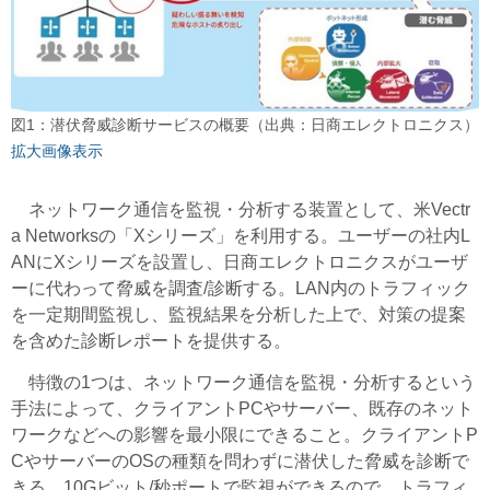
図1：潜伏脅威診断サービスの概要（出典：日商エレクトロニクス）
拡大画像表示
ネットワーク通信を監視・分析する装置として、米Vectr
a Networksの「Xシリーズ」を利用する。ユーザーの社内L
ANにXシリーズを設置し、日商エレクトロニクスがユーザ
ーに代わって脅威を調査/診断する。LAN内のトラフィック
を一定期間監視し、監視結果を分析した上で、対策の提案
を含めた診断レポートを提供する。
特徴の1つは、ネットワーク通信を監視・分析するという
手法によって、クライアントPCやサーバー、既存のネット
ワークなどへの影響を最小限にできること。クライアントP
CやサーバーのOSの種類を問わずに潜伏した脅威を診断で
きる。10Gビット/秒ポートで監視ができるので、トラフィ