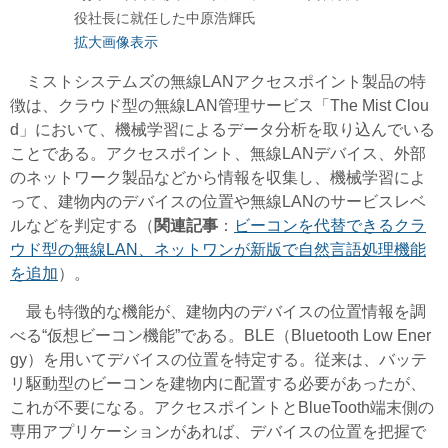
役社長に就任した中原浩輝氏
拡大画像表示
ミストシステムズの無線LANアクセスポイント製品の特
徴は、クラウド型の無線LAN管理サービス「The Mist Clou
d」において、機械学習によるデータ分析を取り込んでいる
ことである。アクセスポイント、無線LANデバイス、外部
のネットワーク製品などから情報を収集し、機械学習によ
って、建物内のデバイスの位置や無線LANのサービスレベ
ルなどを判定する（
関連記事
：
ビーコンを代替できるクラ
ウド型の無線LAN、ネットワンが新版で自然言語処理機能
を追加
）。
最も特徴的な機能が、建物内のデバイスの位置情報を調
べる“仮想ビーコン機能”である。BLE（Bluetooth Low Ener
gy）を用いてデバイスの位置を特定する。従来は、バッテ
リ駆動型のビーコンを建物内に配置する必要があったが、
これが不要になる。アクセスポイントとBlueTooth端末側の
専用アプリケーションがあれば、デバイスの位置を把握で