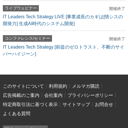
ライブウェビナー
開催終了
IT Leaders Tech Strategy LIVE [事業成長のカギは[情シスの
開発力] 生成AI時代のシステム開発]
コンファレンス/セミナー
開催終了
IT Leaders Tech Strategy [前提のゼロトラスト、不断のサイ
バーハイジーン]
このサイトについて
利用規約
メルマガ購読
広告掲載のご案内
会社案内
プライバシーポリシー
特定商取引法に基づく表示
サイトマップ
お問合せ
よくある質問