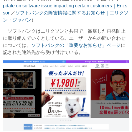
pdate on software issue impacting certain customers｜Erics
son
／
ソフトバンクの障害情報に関するお知らせ｜
エリクソ
ン・ジャパン
）
ソフトバンクはエリクソンと共同で、徹底した再発防止
に取り組んでいくとしている。ユーザーからの問い合わせ
については、
ソフトバンクの「重要なお知らせ」ページ
に
記された連絡先から受け付けている。