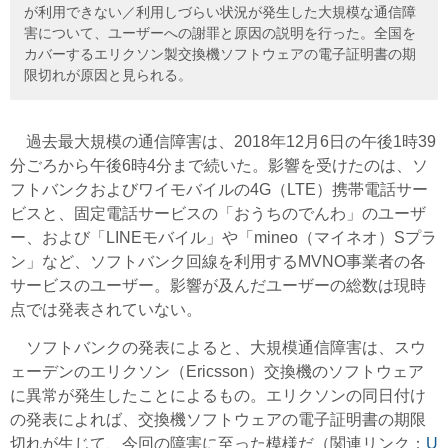
が利用できない／利用しづらい状況が発生した大規模な通信障
害について、ユーザーへの謝罪と原因の説明を行った。全国を
カバーするエリクソン製交換機ソフトウェアの電子証明書の期
限切れが原因と見られる。
過去最大規模の通信障害は、2018年12月6日の午後1時39
分ごろから午後6時4分まで続いた。影響を受けたのは、ソ
フトバンクおよびワイモバイルの4G（LTE）携帯電話サー
ビスと、固定電話サービスの「おうちのでんわ」のユーザ
ー、および「LINEモバイル」や「mineo（マイネオ）Sプラ
ン」など、ソフトバンク回線を利用するMVNO事業者の各
サービスのユーザー。影響が及んだユーザーの総数は現時
点では発表されていない。
ソフトバンクの発表によると、大規模通信障害は、スウ
ェーデンのエリクソン（Ericsson）交換機のソフトウェア
に異常が発生したことによるもの。エリクソンの同日付け
の発表によれば、交換機ソフトウェアの電子証明書の期限
切れが生じて、今回の障害に至った模様だ（関連リンク：
U