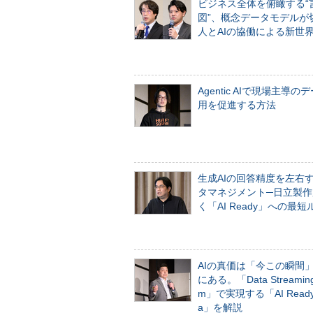
ビジネス全体を俯瞰する“
図”、概念データモデルが
人とAIの協働による新世
Agentic AIで現場主導の
用を促進する方法
生成AIの回答精度を左右
タマネジメント─日立製作
く「AI Ready」への最短
AIの真価は「今この瞬間
にある。「Data Streaming 
m」で実現する「AI Ready 
a」を解説