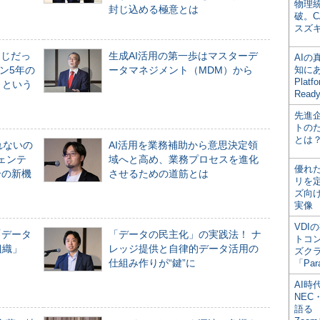
物理
封じ込める極意とは
破。C
スズ
同じだっ
生成AI活用の第一歩はマスターデ
AI
ン5年の
ータマネジメント（MDM）から
知にある
Plat
」という
Read
先進
トの
とは
れないの
AI活用を業務補助から意思決定領
ジェンテ
域へと高め、業務プロセスを進化
優れ
合の新機
させるための道筋とは
リを
ズ向
実像
VDI
「データ
「データの民主化」の実践法！ ナ
トコ
組織」
レッジ提供と自律的データ活用の
ズク
仕組み作りが“鍵”に
「Par
AI時
NEC・
語る