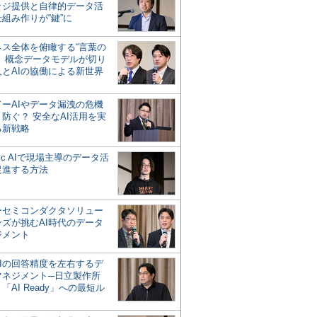
ッジ提供と自律的データ活
組み作りが“鍵”に
ネス全体を俯瞰する“言葉の
”、概念データモデルが切り
人とAIの協働による新世界
？
ドーAIやデータ漏洩の危機
防ぐ？ 安全なAI活用を実
る新戦略
ntic AIで現場主導のデータ活
促進する方法
ーセミコンダクタソリュー
ンズが挑むAI時代のデータ
ジメント
AIの回答精度を左右するデ
マネジメント─日立製作所
「AI Ready」への最短ル