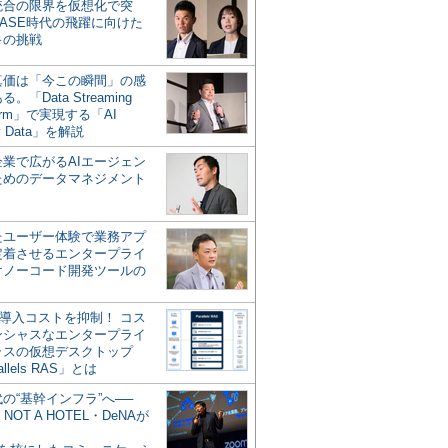
統合の限界を仮想化で突
ASE時代の飛躍に向けた
キの挑戦
の真価は「今この瞬間」の感
。「Data Streaming
form」で実現する「AI
y Data」を解説
企業で広がるAIエージェン
ためのデータマネジメント
？
たユーザー体験で業務アプ
定着させるエンタープライ
けノーコード開発ツールの
の導入コストを抑制！ コス
ンシャスなエンタープライ
ラスの仮想デスクトップ
allels RAS」とは
代の“基幹インフラ”へ──
NOT A HOTEL・DeNAが