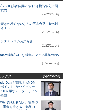
プレスID読者会員の皆様へ] 機能強化に関
ご案内
（2023/4/19）
の続きが読めないなどの不具合発生時の対
つきまして
（2022/12/14）
メンテナンスのお知らせ
（2022/10/14）
 Leaders編集部より] 編集スタッフ募集のお知
（Recruiting）
ピックス
[Sponsored]
eady Dataを実現するMDM
のポイント─サワイグルー
SOLが示すデータドリブン
の基盤
デモ”で終わるAIと、実務で
I─両者を分ける「業務の