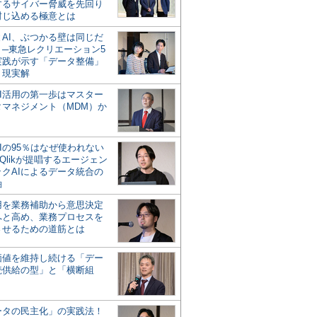
するサイバー脅威を先回り
封じ込める極意とは
とAI、ぶつかる壁は同じだ
」─東急レクリエーション5
実践が示す「データ整備」
う現実解
AI活用の第一歩はマスター
タマネジメント（MDM）か
Iの95％はなぜ使われない
Qlikが提唱するエージェン
ックAIによるデータ統合の
軸
活用を業務補助から意思決定
へと高め、業務プロセスを
させるための道筋とは
の価値を維持し続ける「デー
続供給の型」と「横断組
ータの民主化」の実践法！