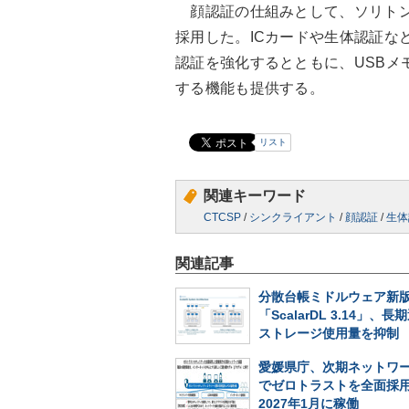
顔認証の仕組みとして、ソリトンシス
採用した。ICカードや生体認証な
認証を強化するとともに、USBメ
する機能も提供する。
リスト
関連キーワード
CTCSP
/
シンクライアント
/
顔認証
/
生体
関連記事
分散台帳ミドルウェア新
「ScalarDL 3.14」、
ストレージ使用量を抑制
愛媛県庁、次期ネットワ
でゼロトラストを全面採
2027年1月に稼働