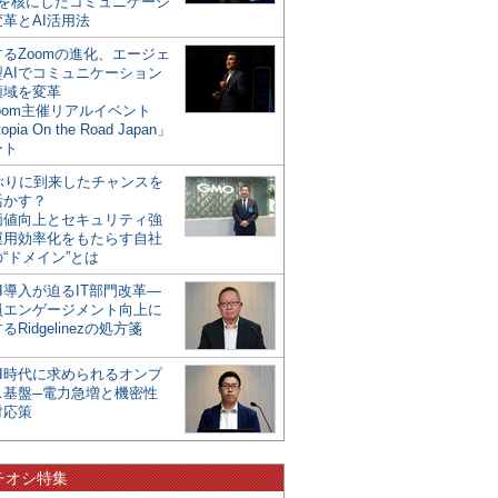
mを核にしたコミュニケーシ
革とAI活用法
るZoomの進化、エージェ
型AIでコミュニケーション
領域を変革
oom主催リアルイベント
opia On the Road Japan」
ート
年ぶりに到来したチャンスを
活かす？
価値向上とセキュリティ強
運用効率化をもたらす自社
“ドメイン”とは
I導入が迫るIT部門改革―
員エンゲージメント向上に
るRidgelinezの処方箋
AI時代に求められるオンプ
ス基盤─電力急増と機密性
対応策
チオシ特集