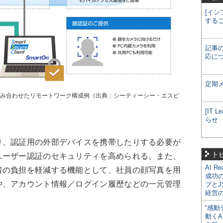
[イン
する
記事
応に
定期
artOn IDを組み合わせたリモートワーク構成例（出典：シーティーシー・エスピ
[IT
らせ
、認証用の外部デバイスを携帯したりする必要が
ト
ユーザー認証のセキュリティを高められる。また、
AI R
者の負担を軽減する機能として、社員の顔写真を用
成功
や、アカウント情報／ログイン履歴などの一元管理
プとJ
経営
“感動
動くA