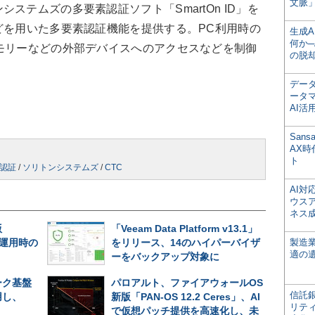
文脈」
テムズの多要素認証ソフト「SmartOn ID」を
どを用いた多要素認証機能を提供する。PC利用時の
生成
何か─
モリーなどの外部デバイスへのアクセスなどを制御
の脱
デー
ータ
AI活
San
AX
ト
認証
/
ソリトンシステムズ
/
CTC
AI
ウス
ネス
版
「Veeam Data Platform v13.1」
長期運用時の
をリリース、14のハイパーバイザ
製造
適の
ーをバックアップ対象に
ーク基盤
パロアルト、ファイアウォールOS
信託銀
用し、
新版「PAN-OS 12.2 Ceres」、AI
リテ
で仮想パッチ提供を高速化し、未