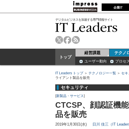
企業IT
デジタルビジネスを加速する専門情報サイト
経営課題
テクノ
トップ
ユーザー動向
プロセ
IT Leaders トップ
＞
テクノロジー一覧
＞
セキ
ライアント製品を販売
セキュリティ
[
新製品・サービス
]
CTCSP、顔認証
品を販売
2019年1月30日(水)
日川 佳三（IT Lead