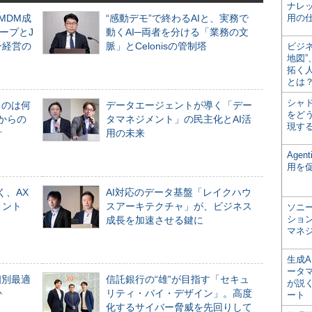
ナレ
るMDM成
“感動デモ”で終わるAIと、実務で
用の仕
ープとJ
動くAI─両者を分ける「業務の文
ン経営の
脈」とCelonisの管制塔
ビジ
地図
拓く
とは
シャ
ものは何
データエージェントが導く「デー
をどう
からの
タマネジメント」の民主化とAI活
現す
計
用の未来
Age
用を
く、AX
AI対応のデータ基盤「レイクハウ
メント
スアーキテクチャ」が、ビジネス
ソニ
ショ
成長を加速させる鍵に
マネ
生成
ータ
個別最適
信託銀行の“雄”が目指す「セキュ
が説く
か
リティ・バイ・デザイン」。高度
ート
化するサイバー脅威を先回りして