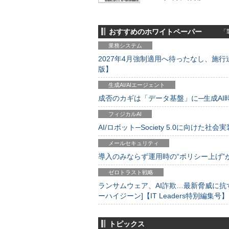
おすすめのホワイトペーパー
「製
業務システム
2027年4月強制適用へ待ったなし、施行迫
版】
生成AI/AIエージェント
成否のカギは「データ基盤」に─生成AI時代
フィジカルAI
AI/ロボット─Society 5.0に向けた社会実
メールセキュリティ
導入のみならず運用時の“ポリシー上げ”が肝心
ゼロトラスト戦略
ランサムウェア、AI詐欺…最新脅威に抗
ーハイジーン]【IT Leaders特別編集号】
トピックス