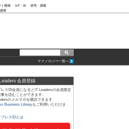
フト開発
IoT・AI
研究・調査
講座
テクノロジー一覧へ
 Leaders 会員登録
レスID会員になるとIT Leadersの会員限定
記事を読むことができます。
Leadersのメルマガを購読できます
ss Business Library
もご利用いただけま
ンプレスIDとは