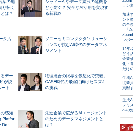
Zoo
言葉の地
シャドーAIやデータ漏洩の危機を
ョン変
切り拓く
どう防ぐ？ 安全なAI活用を実現す
界とは？
る新戦略
加速す
ント
の全
─「Z
Zoomt
データ活
ソニーセミコンダクタソリューシ
レポ
ョンズが挑むAI時代のデータマネ
14
ジメント
どう
企業
化・
だけの
するデー
物理統合の限界を仮想化で突破。
生成A
所が説
CASE時代の飛躍に向けたスズキ
従業
ルート
の挑戦
貢献す
生成
レミ
への
」の感知
先進企業で広がるAIエージェント
Platfor
のためのデータマネジメントと
Dat
は？
イ