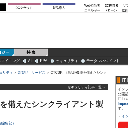
Web担当者
EC担当者
ソ
DCクラウド
製品導入
エネルギー
ドローン
教育
ロジー
特 集
スマイニング
AI
RPA
セキュリティ
データマネジメント
ュリティ
＞
新製品・サービス
＞ CTCSP、顔認証機能を備えたシンク
IT
セキュリティ記事一覧へ
インプ
公開
IT 
機能を備えたシンクライアント製
Impre
す。
・
イ
ers編集部）