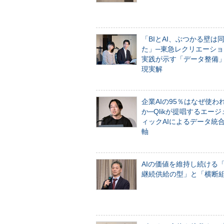
「BIとAI、ぶつかる壁は
た」─東急レクリエーショ
実践が示す「データ整備
現実解
企業AIの95％はなぜ使わ
か─Qlikが提唱するエー
ィックAIによるデータ統
軸
AIの価値を維持し続ける
継続供給の型」と「横断