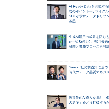
AI Ready Dataを実現す
功のポイント─サワイグル
SOLが示すデータドリブ
基盤
生成AI活用の成果を阻む
か─AJSが説く、部門最適
脱却と業務プロセス再設
Sansan社の実践知に基づ
時代のデータ品質マネジ
製造業のAI導入を阻む「
の遺産」をどう打破する