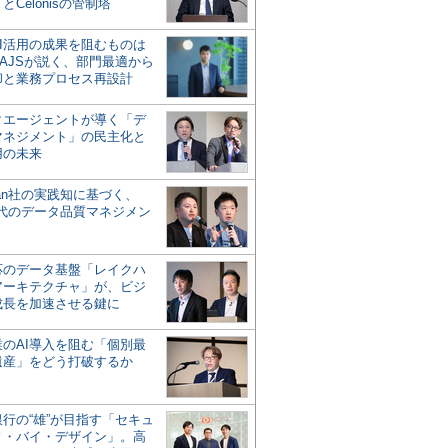
とCelonisの管制塔
AI活用の成果を阻むものは
AJSが説く、部門最適から
却と業務プロセス再設計
タエージェントが導く「デ
マネジメント」の民主化と
用の未来
san社の実践知に基づく、
時代のデータ品質マネジメン
対応のデータ基盤「レイクハ
アーキテクチャ」が、ビジ
成長を加速させる鍵に
業のAI導入を阻む「個別最
遺産」をどう打破するか
行の“雄”が目指す「セキュ
ィ・バイ・デザイン」。高