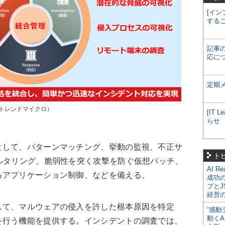
[イン
する
記事
応に
定期
出典：トレンドマイクロ）
[IT
らせ
して、パターンマッチング、挙動の監視、不正サ
ト
ルタリング、脆弱性を突く攻撃を防ぐ仮想パッチ、
AI R
るアプリケーション制御、などを備える。
成功
プとJ
経営
て、マルウェアの侵入を許した根本原因を特定
“感動
動くA
を行う機能を提供する。インシデントの調査では、