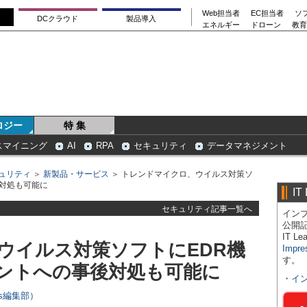
Web担当者
EC担当者
ソ
DCクラウド
製品導入
エネルギー
ドローン
教育
ロジー
特 集
スマイニング
AI
RPA
セキュリティ
データマネジメント
ュリティ
＞
新製品・サービス
＞ トレンドマイクロ、ウイルス対策ソ
後対処も可能に
IT
セキュリティ記事一覧へ
インプ
公開
IT 
ウイルス対策ソフトにEDR機
Impre
す。
ントへの事後対処も可能に
・
イ
ers編集部）