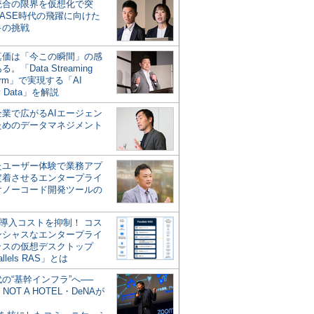
統合の限界を仮想化で突
ASE時代の飛躍に向けた
キの挑戦
の真価は「今この瞬間」の感
。「Data Streaming
form」で実現する「AI
y Data」を解説
企業で広がるAIエージェン
ためのデータマネジメント
？
たユーザー体験で業務アプ
定着させるエンタープライ
けノーコード開発ツールの
の導入コストを抑制！ コス
ンシャスなエンタープライ
ラスの仮想デスクトップ
allels RAS」とは
代の“基幹インフラ”へ──
NOT A HOTEL・DeNAが