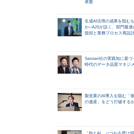
基盤
生成AI活用の成果を阻む
か─AJSが説く、部門最適
脱却と業務プロセス再設
Sansan社の実践知に基づ
時代のデータ品質マネジ
製造業のAI導入を阻む「
の遺産」をどう打破する
「BIとAI、ぶつかる壁は