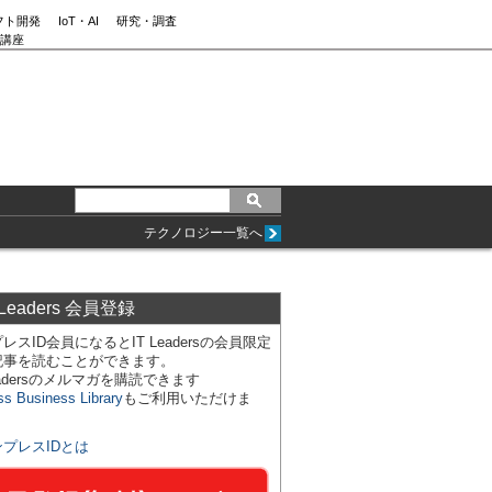
フト開発
IoT・AI
研究・調査
講座
テクノロジー一覧へ
 Leaders 会員登録
レスID会員になるとIT Leadersの会員限定
記事を読むことができます。
Leadersのメルマガを購読できます
ss Business Library
もご利用いただけま
ンプレスIDとは