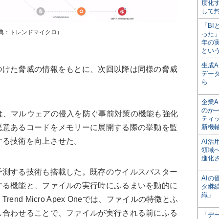
度化
して
「BI
典：トレンドマイクロ）
った
年の
とい
生成
けた脅威の情報をもとに、次回以降は同様の脅威
デー
ら
企業A
のか─
 Oneでは、マルウェアの侵入を防ぐ事前対策の機能も強化
ティ
悪意あるコードをメモリーに展開する際の挙動を監
新機
する技術を向上させた。
AI
領域
進化
測する技術も搭載した。既存のウイルスバスター
AI
する機能と、ファイルの実行時にふるまいを動的に
タ継
織」
nd Micro Apex Oneでは、ファイルの特徴とふ
し合わせることで、ファイルが実行される前にふる
「デ