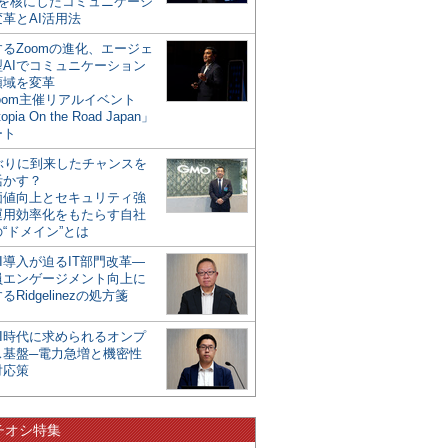
mを核にしたコミュニケーシ
革とAI活用法
るZoomの進化、エージェ
型AIでコミュニケーション
領域を変革
oom主催リアルイベント
opia On the Road Japan」
ート
年ぶりに到来したチャンスを
活かす？
価値向上とセキュリティ強
運用効率化をもたらす自社
“ドメイン”とは
I導入が迫るIT部門改革―
員エンゲージメント向上に
るRidgelinezの処方箋
AI時代に求められるオンプ
ス基盤─電力急増と機密性
対応策
チオシ特集