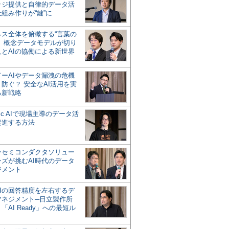
ッジ提供と自律的データ活
組み作りが“鍵”に
ネス全体を俯瞰する“言葉の
”、概念データモデルが切り
人とAIの協働による新世界
？
ドーAIやデータ漏洩の危機
防ぐ？ 安全なAI活用を実
る新戦略
ntic AIで現場主導のデータ活
促進する方法
ーセミコンダクタソリュー
ンズが挑むAI時代のデータ
ジメント
AIの回答精度を左右するデ
マネジメント─日立製作所
「AI Ready」への最短ル