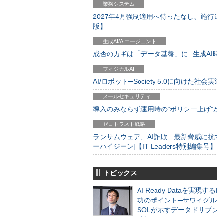
業務システム
2027年4月強制適用へ待ったなし、施行迫
版】
生成AI/AIエージェント
成否のカギは「データ基盤」に─生成AI時代
フィジカルAI
AI/ロボット─Society 5.0に向けた社会実
メールセキュリティ
導入のみならず運用時の“ポリシー上げ”が肝心
ゼロトラスト戦略
ランサムウェア、AI詐欺…最新脅威に抗
ーハイジーン]【IT Leaders特別編集号】
トピックス
AI Ready Dataを実現す
功のポイント─サワイグル
SOLが示すデータドリブ