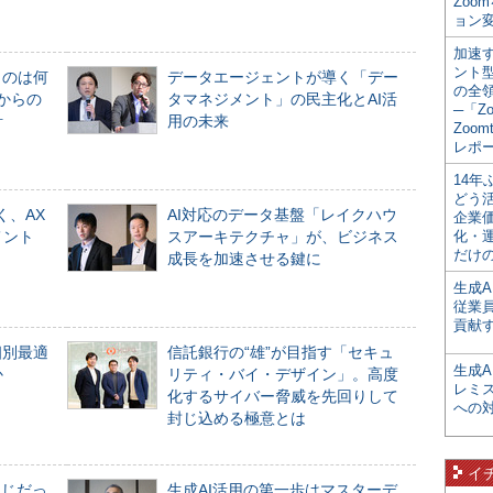
Zoo
ョン変
加速す
ント
ものは何
データエージェントが導く「デー
の全
からの
タマネジメント」の民主化とAI活
─「Z
計
用の未来
Zoomt
レポ
14
どう
く、AX
AI対応のデータ基盤「レイクハウ
企業
メント
スアーキテクチャ」が、ビジネス
化・
だけの
成長を加速させる鍵に
生成A
従業
貢献す
個別最適
信託銀行の“雄”が目指す「セキュ
生成
か
リティ・バイ・デザイン」。高度
レミ
化するサイバー脅威を先回りして
への
封じ込める極意とは
イ
同じだっ
生成AI活用の第一歩はマスターデ