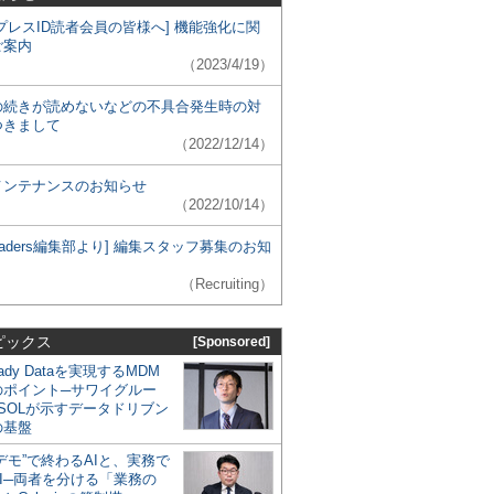
プレスID読者会員の皆様へ] 機能強化に関
ご案内
（2023/4/19）
の続きが読めないなどの不具合発生時の対
つきまして
（2022/12/14）
メンテナンスのお知らせ
（2022/10/14）
 Leaders編集部より] 編集スタッフ募集のお知
（Recruiting）
ピックス
[Sponsored]
eady Dataを実現するMDM
のポイント─サワイグルー
SOLが示すデータドリブン
の基盤
デモ”で終わるAIと、実務で
I─両者を分ける「業務の