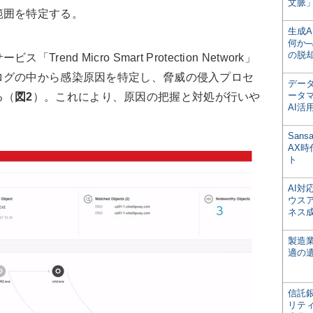
文脈」
範囲を特定する。
生成
何か─
の脱
d Micro Smart Protection Network」
ログの中から感染原因を特定し、脅威の侵入プロセ
デー
ータ
る（
図2
）。これにより、原因の把握と対処が行いや
AI活
San
AX
ト
AI
ウス
ネス
製造
適の
信託銀
リテ