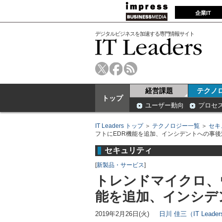
企業IT
デジタルビジネスを加速する専門情報サイト
経営課題
テクノ
トップ
ユーザー動向
プロセ
IT Leaders トップ
＞
テクノロジー一覧
＞
セキ
フトにEDR機能を追加、インシデントへの事
セキュリティ
[
新製品・サービス
]
トレンドマイクロ、
能を追加、インシデ
2019年2月26日(火)
日川 佳三（IT Lead