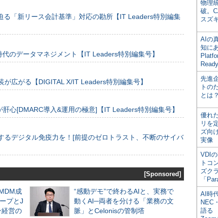
物理
破。C
る「新リース会計基準」対応の勘所【IT Leaders特別編集
スズ
AI
知にある
のデータマネジメント【IT Leaders特別編集号】
Plat
Read
先進
装が広がる【DIGITAL X/IT Leaders特別編集号】
トの
とは
[DMARC導入&運用の極意]【IT Leaders特別編集号】
優れ
リを
ズ向
するデジタル免疫力を！[前提のゼロトラスト、不断のサイバ
実像
VDI
トコ
ズク
[Sponsored]
「Par
るMDM成
“感動デモ”で終わるAIと、実務で
AI時
ープとJ
動くAI─両者を分ける「業務の文
NEC・
ン経営の
脈」とCelonisの管制塔
語る