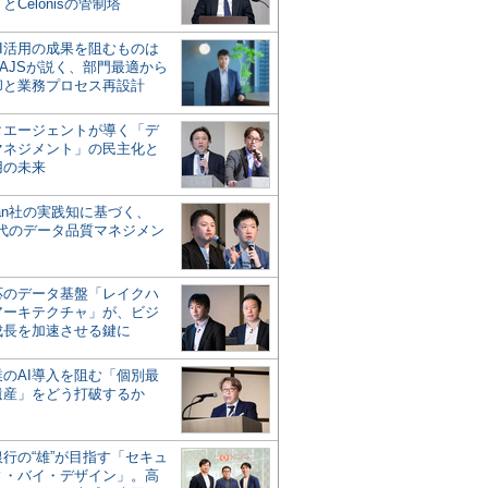
とCelonisの管制塔
AI活用の成果を阻むものは
AJSが説く、部門最適から
却と業務プロセス再設計
タエージェントが導く「デ
マネジメント」の民主化と
用の未来
san社の実践知に基づく、
時代のデータ品質マネジメン
対応のデータ基盤「レイクハ
アーキテクチャ」が、ビジ
成長を加速させる鍵に
業のAI導入を阻む「個別最
遺産」をどう打破するか
行の“雄”が目指す「セキュ
ィ・バイ・デザイン」。高