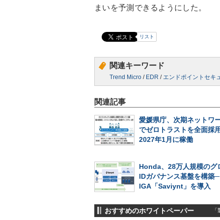
まいを予測できるようにした。
リスト
関連キーワード
Trend Micro
/
EDR
/
エンドポイントセキ
関連記事
愛媛県庁、次期ネットワ
でゼロトラストを全面採
2027年1月に稼働
Honda、28万人規模の
IDガバナンス基盤を構築
IGA「Saviynt」を導入
おすすめのホワイトペーパー
「製