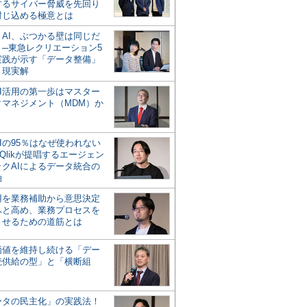
するサイバー脅威を先回り
封じ込める極意とは
とAI、ぶつかる壁は同じだ
」─東急レクリエーション5
実践が示す「データ整備」
う現実解
AI活用の第一歩はマスター
タマネジメント（MDM）か
Iの95％はなぜ使われない
Qlikが提唱するエージェン
ックAIによるデータ統合の
軸
活用を業務補助から意思決定
へと高め、業務プロセスを
させるための道筋とは
の価値を維持し続ける「デー
続供給の型」と「横断組
ータの民主化」の実践法！