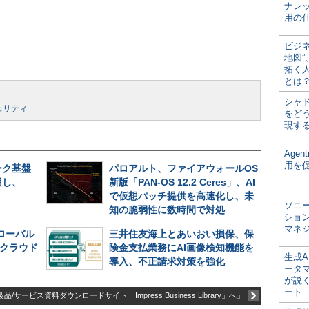
ナレ
用の仕
ビジ
地図
拓く
とは
シャ
ュリティ
をどう
現す
Age
用を
ーク基盤
パロアルト、ファイアウォールOS
用し、
新版「PAN-OS 12.2 Ceres」、AI
で仮想パッチ提供を高速化し、未
ソニ
知の脆弱性に数時間で対処
ショ
マネ
グローバル
三井住友海上とあいおい損保、保
─クラウド
険金支払業務にAI画像検知機能を
生成
導入、不正請求対策を強化
ータ
が説く
ート
品/サービス資料ダウンロードサイト「Impress Business Library」へ」