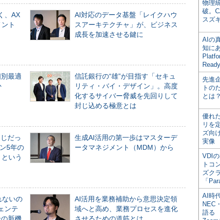
物理
破。C
く、AX
AI対応のデータ基盤「レイクハウ
スズ
メント
スアーキテクチャ」が、ビジネス
成長を加速させる鍵に
AI
知にある
Plat
Read
個別最適
信託銀行の“雄”が目指す「セキュ
先進
か
リティ・バイ・デザイン」。高度
トの
化するサイバー脅威を先回りして
とは
封じ込める極意とは
優れ
リを
ズ向
同じだっ
生成AI活用の第一歩はマスターデ
実像
ン5年の
ータマネジメント（MDM）から
VDI
」という
トコ
ズク
「Par
AI時
れないの
AI活用を業務補助から意思決定領
NEC・
ジェンテ
域へと高め、業務プロセスを進化
語る
合の新機
させるための道筋とは