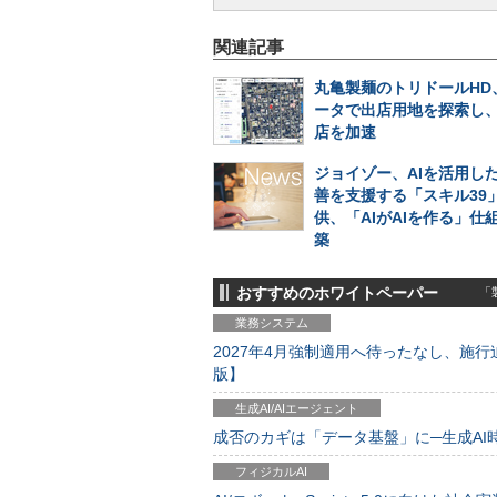
関連記事
丸亀製麺のトリドールHD
ータで出店用地を探索し
店を加速
ジョイゾー、AIを活用し
善を支援する「スキル39
供、「AIがAIを作る」仕
築
おすすめのホワイトペーパー
「製
業務システム
2027年4月強制適用へ待ったなし、施行迫
版】
生成AI/AIエージェント
成否のカギは「データ基盤」に─生成AI時代
フィジカルAI