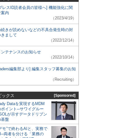
プレスID読者会員の皆様へ] 機能強化に関
ご案内
（2023/4/19）
の続きが読めないなどの不具合発生時の対
つきまして
（2022/12/14）
メンテナンスのお知らせ
（2022/10/14）
 Leaders編集部より] 編集スタッフ募集のお知
（Recruiting）
ピックス
[Sponsored]
eady Dataを実現するMDM
のポイント─サワイグルー
SOLが示すデータドリブン
の基盤
デモ”で終わるAIと、実務で
I─両者を分ける「業務の