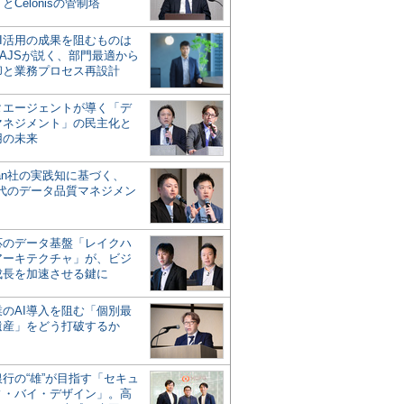
とCelonisの管制塔
AI活用の成果を阻むものは
AJSが説く、部門最適から
却と業務プロセス再設計
タエージェントが導く「デ
マネジメント」の民主化と
用の未来
san社の実践知に基づく、
時代のデータ品質マネジメン
対応のデータ基盤「レイクハ
アーキテクチャ」が、ビジ
成長を加速させる鍵に
業のAI導入を阻む「個別最
遺産」をどう打破するか
行の“雄”が目指す「セキュ
ィ・バイ・デザイン」。高