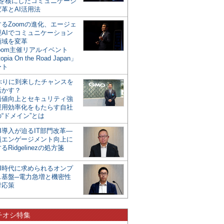
mを核にしたコミュニケーシ
革とAI活用法
るZoomの進化、エージェ
型AIでコミュニケーション
領域を変革
oom主催リアルイベント
opia On the Road Japan」
ート
年ぶりに到来したチャンスを
活かす？
価値向上とセキュリティ強
運用効率化をもたらす自社
“ドメイン”とは
I導入が迫るIT部門改革―
員エンゲージメント向上に
るRidgelinezの処方箋
AI時代に求められるオンプ
ス基盤─電力急増と機密性
対応策
チオシ特集