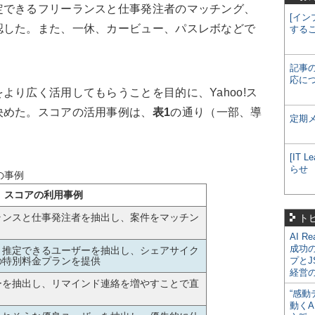
定できるフリーランスと仕事発注者のマッチング、
[イン
認した。また、一休、カービュー、パスレボなどで
する
記事
応に
り広く活用してもらうことを目的に、Yahoo!ス
決めた。スコアの活用事例は、
表1
の通り（一部、導
定期
[IT
らせ
の事例
スコアの利用事例
ランスと仕事発注者を抽出し、案件をマッチン
ト
AI R
成功
と推定できるユーザーを抽出し、シェアサイク
G」の特別料金プランを提供
プとJ
経営
ーを抽出し、リマインド連絡を増やすことで直
“感動
動くA