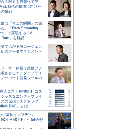
統合の限界を仮想化で突
ASE時代の飛躍に向けた
キの挑戦
の真価は「今この瞬間」の感
。「Data Streaming
form」で実現する「AI
y Data」を解説
企業で広がるAIエージェン
ためのデータマネジメント
？
たユーザー体験で業務アプ
定着させるエンタープライ
けノーコード開発ツールの
の導入コストを抑制！ コス
ンシャスなエンタープライ
ラスの仮想デスクトップ
allels RAS」とは
代の“基幹インフラ”へ──
NOT A HOTEL・DeNAが