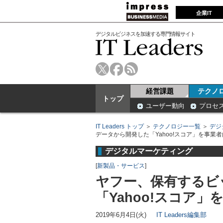
企業IT
デジタルビジネスを加速する専門情報サイト
経営課題
テクノ
トップ
ユーザー動向
プロセ
IT Leaders トップ
＞
テクノロジー一覧
＞
デジ
データから開発した「Yahoo!スコア」を事業
デジタルマーケティング
[
新製品・サービス
]
ヤフー、保有するビ
「Yahoo!スコア
2019年6月4日(火)
IT Leaders編集部