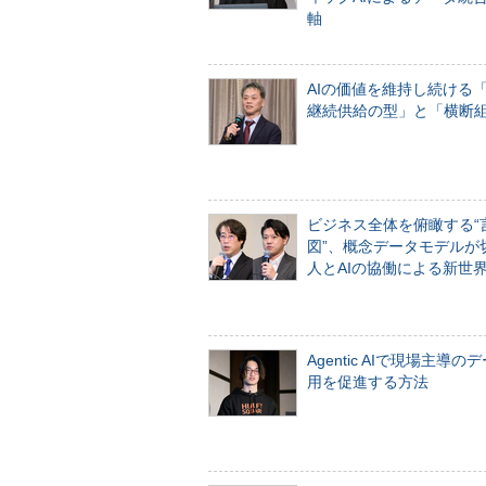
軸
AIの価値を維持し続ける
継続供給の型」と「横断
ビジネス全体を俯瞰する“
図”、概念データモデルが
人とAIの協働による新世
Agentic AIで現場主導の
用を促進する方法