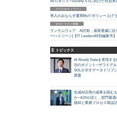
AI/ロボット─Society 5.0に向けた社会実
メールセキュリティ
導入のみならず運用時の“ポリシー上げ”が肝心
ゼロトラスト戦略
ランサムウェア、AI詐欺…最新脅威に抗
ーハイジーン]【IT Leaders特別編集号】
トピックス
AI Ready Dataを実現す
功のポイント─サワイグル
SOLが示すデータドリブ
基盤
生成AI活用の成果を阻む
か─AJSが説く、部門最適
脱却と業務プロセス再設