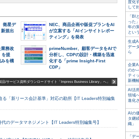
度化
して
「BI
った
、衛星デ
NEC、商品企画や販促プランをAI
年の
、新規出
が立案する「AIインサイトレポー
とい
ティング」を発表
生成
デー
た業務改
primeNumber、顧客データをAIで
ら
」を提
分析し、CDPの設計・構築を迅速
組みを構
化する「prime Insight-First
企業A
CDP」
のか─
ティ
新機
品/サービス資料ダウンロードサイト「Impress Business Library」へ」
AI
領域
る「新リース会計基準」対応の勘所【IT Leaders特別編集
進化
AI
タ継
のデータマネジメント【IT Leaders特別編集号】
織」
「デ