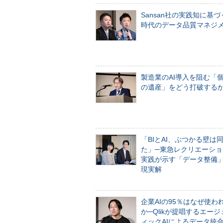
Sansan社の実践知に基づ
時代のデータ品質マネジ
製造業のAI導入を阻む「
の遺産」をどう打破する
「BIとAI、ぶつかる壁は
た」─東急レクリエーショ
実践が示す「データ整備
現実解
企業AIの95％はなぜ使わ
か─Qlikが提唱するエー
ィックAIによるデータ統