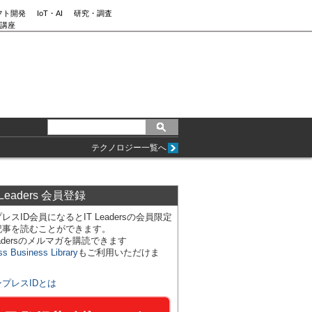
フト開発
IoT・AI
研究・調査
講座
テクノロジー一覧へ
 Leaders 会員登録
レスID会員になるとIT Leadersの会員限定
記事を読むことができます。
Leadersのメルマガを購読できます
ss Business Library
もご利用いただけま
ンプレスIDとは