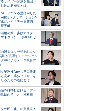
するサイバー脅威を先回り
封じ込める極意とは
とAI、ぶつかる壁は同じだ
」─東急レクリエーション5
実践が示す「データ整備」
う現実解
AI活用の第一歩はマスター
タマネジメント（MDM）か
Iの95％はなぜ使われない
Qlikが提唱するエージェン
ックAIによるデータ統合の
軸
活用を業務補助から意思決定
へと高め、業務プロセスを
させるための道筋とは
の価値を維持し続ける「デー
続供給の型」と「横断組
ータの民主化」の実践法！