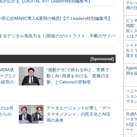
装が広がる【DIGITAL X/IT Leaders特別編集号】
ナレ
用の仕
[DMARC導入&運用の極意]【IT Leaders特別編集号】
ビジ
地図
拓く
するデジタル免疫力を！[前提のゼロトラスト、不断のサイバ
とは
シャ
をどう
現す
[Sponsored]
Age
るMDM成
“感動デモ”で終わるAIと、実務で
用を
ープとJ
動くAI─両者を分ける「業務の文
ン経営の
脈」とCelonisの管制塔
ソニ
ショ
マネ
ものは何
データエージェントが導く「デー
からの
タマネジメント」の民主化とAI活
生成
ータ
計
用の未来
が説く
ート