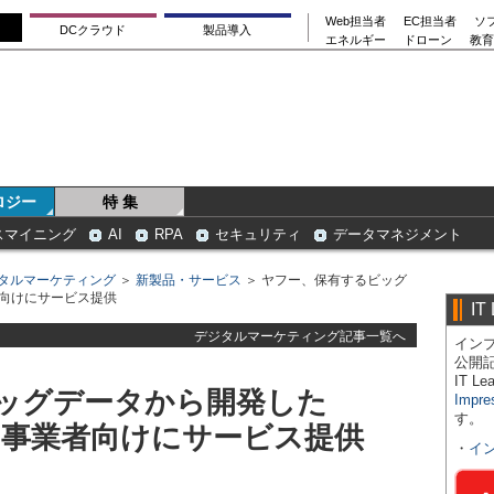
Web担当者
EC担当者
ソ
DCクラウド
製品導入
エネルギー
ドローン
教育
ロジー
特 集
スマイニング
AI
RPA
セキュリティ
データマネジメント
タルマーケティング
＞
新製品・サービス
＞ ヤフー、保有するビッグ
者向けにサービス提供
IT
デジタルマーケティング記事一覧へ
インプ
公開
IT 
ッグデータから開発した
Impre
す。
」を事業者向けにサービス提供
・
イ