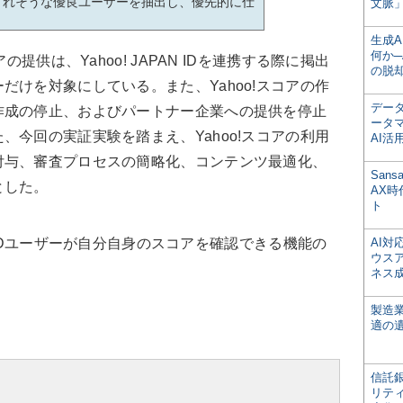
くれそうな優良ユーザーを抽出し、優先的に仕
文脈」
生成
何か─
提供は、Yahoo! JAPAN IDを連携する際に掲出
の脱
だけを対象にしている。また、Yahoo!スコアの作
デー
作成の停止、およびパートナー企業への提供を停止
ータ
、今回の実証実験を踏まえ、Yahoo!スコアの利用
AI活
付与、審査プロセスの簡略化、コンテンツ最適化、
San
とした。
AX
ト
N IDユーザーが自分自身のスコアを確認できる機能の
AI
ウス
ネス
製造
適の
信託銀
リテ