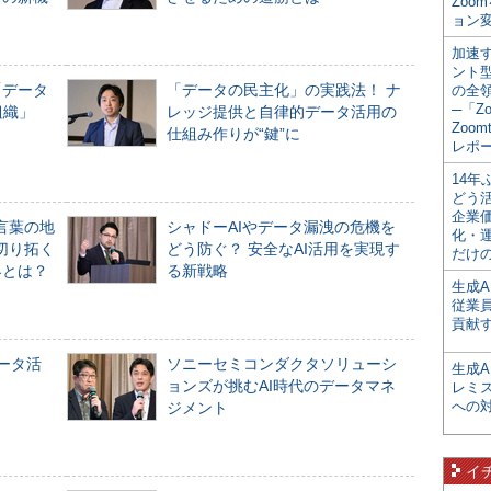
Zoo
ョン変
加速す
ント
「データ
「データの民主化」の実践法！ ナ
の全
─「Z
組織」
レッジ提供と自律的データ活用の
Zoomt
仕組み作りが“鍵”に
レポ
14
どう
企業
言葉の地
シャドーAIやデータ漏洩の危機を
化・
切り拓く
どう防ぐ？ 安全なAI活用を実現す
だけの
界とは？
る新戦略
生成A
従業
貢献す
データ活
ソニーセミコンダクタソリューシ
生成
ョンズが挑むAI時代のデータマネ
レミ
への
ジメント
イ