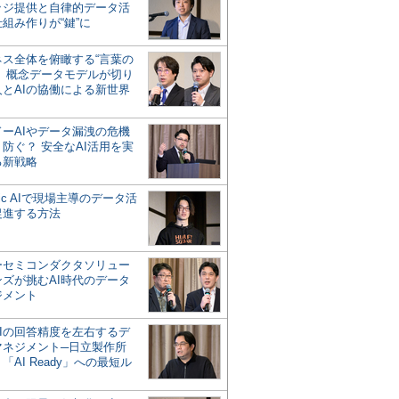
ッジ提供と自律的データ活
組み作りが“鍵”に
ネス全体を俯瞰する“言葉の
”、概念データモデルが切り
人とAIの協働による新世界
？
ドーAIやデータ漏洩の危機
防ぐ？ 安全なAI活用を実
る新戦略
ntic AIで現場主導のデータ活
促進する方法
ーセミコンダクタソリュー
ンズが挑むAI時代のデータ
ジメント
AIの回答精度を左右するデ
マネジメント─日立製作所
「AI Ready」への最短ル