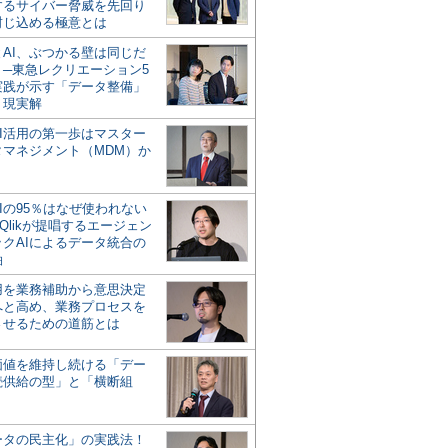
するサイバー脅威を先回り
封じ込める極意とは
とAI、ぶつかる壁は同じだ
」─東急レクリエーション5
実践が示す「データ整備」
う現実解
AI活用の第一歩はマスター
タマネジメント（MDM）か
Iの95％はなぜ使われない
Qlikが提唱するエージェン
ックAIによるデータ統合の
軸
活用を業務補助から意思決定
へと高め、業務プロセスを
させるための道筋とは
の価値を維持し続ける「デー
続供給の型」と「横断組
ータの民主化」の実践法！