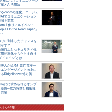
mを核にしたコミュニケーシ
革とAI活用法
るZoomの進化、エージェ
型AIでコミュニケーション
領域を変革
oom主催リアルイベント
opia On the Road Japan」
ート
年ぶりに到来したチャンスを
活かす？
価値向上とセキュリティ強
運用効率化をもたらす自社
“ドメイン”とは
I導入が迫るIT部門改革―
員エンゲージメント向上に
るRidgelinezの処方箋
AI時代に求められるオンプ
ス基盤─電力急増と機密性
対応策
チオシ特集