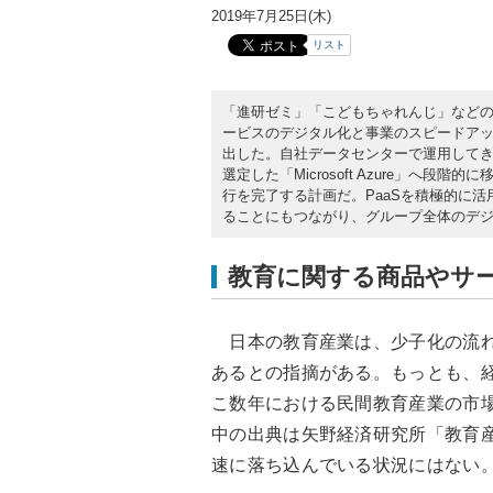
2019年7月25日(木)
リスト
「進研ゼミ」「こどもちゃれんじ」など
ービスのデジタル化と事業のスピードアッ
出した。自社データセンターで運用してき
選定した「Microsoft Azure」へ段
行を完了する計画だ。PaaSを積極的に
ることにもつながり、グループ全体のデ
教育に関する商品やサ
日本の教育産業は、少子化の流れ
あるとの指摘がある。もっとも、経
こ数年における民間教育産業の市場
中の出典は矢野経済研究所「教育産
速に落ち込んでいる状況にはない