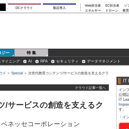
Web担当者
EC担当者
ソ
DCクラウド
製品導入
エネルギー
ドローン
教育
ロジー
特 集
スマイニング
AI
RPA
セキュリティ
データマネジメント
ウド
＞
Special
＞ 次世代教育コンテンツ/サービスの創造を支えるクラ
IT
クラウド記事一覧へ
インプ
公開
IT 
ツ/サービスの創造を支えるク
Impre
す。
・
イ
活用事例：ベネッセコーポレーション