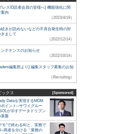
プレスID読者会員の皆様へ] 機能強化に関
ご案内
（2023/4/19）
の続きが読めないなどの不具合発生時の対
つきまして
（2022/12/14）
メンテナンスのお知らせ
（2022/10/14）
 Leaders編集部より] 編集スタッフ募集のお知
（Recruiting）
ピックス
[Sponsored]
eady Dataを実現するMDM
のポイント─サワイグルー
SOLが示すデータドリブン
の基盤
デモ”で終わるAIと、実務で
I─両者を分ける「業務の