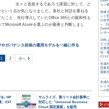
Zoo
次々と直面するであろう課題に対して、ど
ョン変
かという点が気になりました。各社と対話を重ねる
加速す
ント
こと、先行導入していたOffice 365との親和性も
の全
crosoft Azureを選ぶのが最善と判断しまし
─「Z
Zoomt
レポ
14
どう
ジやガバナンス担保の運用モデルを一緒に作る
企業
化・
だけの
1
2
次へ
生成A
従業
貢献す
生成
レミ
への
を─HP
サムライズ、新リース会計基準に
」のIT
対応した「Universal Business
イ
Cloud 固定資産」を販売