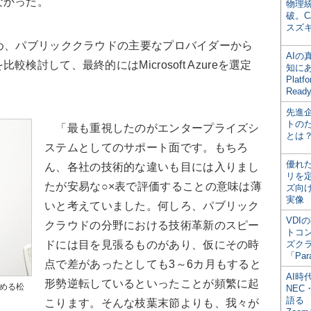
なかった。
物理
破。C
スズ
め、パブリッククラウドの主要なプロバイダーから
AI
討して、最終的にはMicrosoft Azureを選定
知にある
Plat
Read
先進
トの
「最も重視したのがエンタープライズシ
とは
ステムとしてのサポート面です。もちろ
優れ
ん、各社の技術的な違いも目には入りまし
リを
たが安易な○×表で評価することの意味は薄
ズ向
実像
いと考えていました。何しろ、パブリック
VDI
クラウドの分野における技術革新のスピー
トコ
ドには目を見張るものがあり、仮にその時
ズク
「Par
点で差があったとしても3～6カ月もすると
AI時
形勢逆転しているといったことが頻繁に起
務める松
NEC・
語る
こります。そんな枝葉末節よりも、我々が