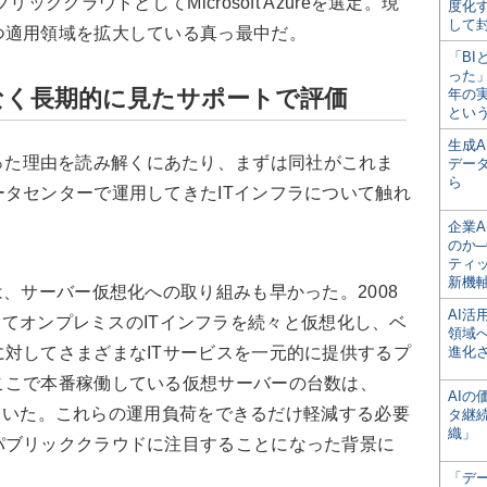
ッククラウドとしてMicrosoft Azureを選定。現
度化
して
つ適用領域を拡大している真っ最中だ。
「BI
った
なく長期的に見たサポートで評価
年の
とい
生成
するに至った理由を読み解くにあたり、まずは同社がこれま
デー
ら
タセンターで運用してきたITインフラについて触れ
企業A
のか─
ティ
新機
、サーバー仮想化への取り組みも早かった。2008
AI
を導入してオンプレミスのITインフラを続々と仮想化し、ベ
領域
対してさまざまなITサービスを一元的に提供するプ
進化
ここで本番稼働している仮想サーバーの台数は、
AI
達していた。これらの運用負荷をできるだけ軽減する必要
タ継
織」
パブリッククラウドに注目することになった背景に
「デ