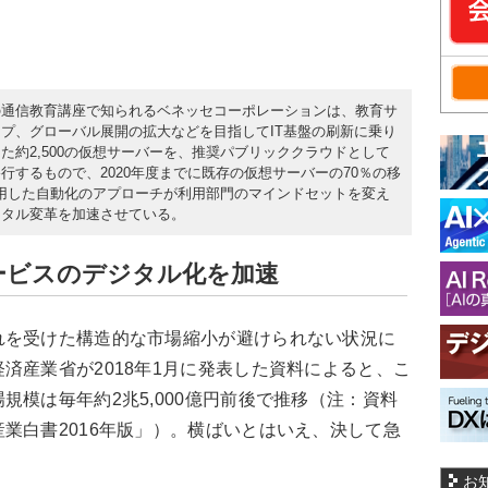
の通信教育講座で知られるベネッセコーポレーションは、教育サ
プ、グローバル展開の拡大などを目指してIT基盤の刷新に乗り
た約2,500の仮想サーバーを、推奨パブリッククラウドとして
階的に移行するもので、2020年度までに既存の仮想サーバーの70％の移
活用した自動化のアプローチが利用部門のマインドセットを変え
ジタル変革を加速させている。
ービスのデジタル化を加速
を受けた構造的な市場縮小が避けられない状況に
済産業省が2018年1月に発表した資料によると、こ
規模は毎年約2兆5,000億円前後で推移（注：資料
業⽩書2016年版」）。横ばいとはいえ、決して急
。
お