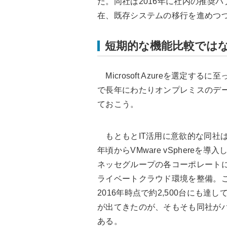
だ。同社は2016年に社内の推奨パブリ
在、既存システムの移行を進めつ
短期的な機能比較では
Microsoft Azureを選定
で長年にわたりオンプレミスのデー
ておこう。
もともとIT活用に意欲的な同社は
年頃からVMware vSphere
ネッセグループの各コーポレートに
ライベートクラウド環境を整備。
2016年時点で約2,500台にも
が出てきたのが、そもそも同社が
ある。