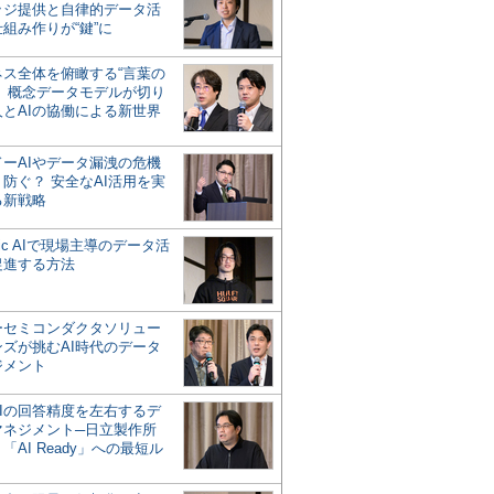
ッジ提供と自律的データ活
組み作りが“鍵”に
ネス全体を俯瞰する“言葉の
”、概念データモデルが切り
人とAIの協働による新世界
？
ドーAIやデータ漏洩の危機
防ぐ？ 安全なAI活用を実
る新戦略
ntic AIで現場主導のデータ活
促進する方法
ーセミコンダクタソリュー
ンズが挑むAI時代のデータ
ジメント
AIの回答精度を左右するデ
マネジメント─日立製作所
「AI Ready」への最短ル