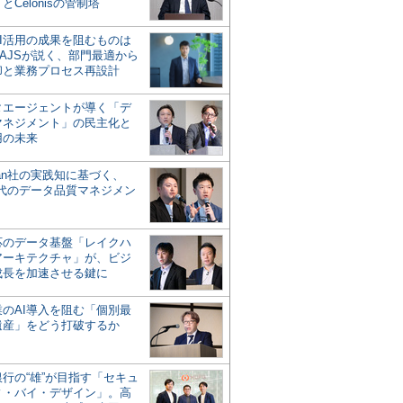
とCelonisの管制塔
AI活用の成果を阻むものは
AJSが説く、部門最適から
却と業務プロセス再設計
タエージェントが導く「デ
マネジメント」の民主化と
用の未来
san社の実践知に基づく、
時代のデータ品質マネジメン
対応のデータ基盤「レイクハ
アーキテクチャ」が、ビジ
成長を加速させる鍵に
業のAI導入を阻む「個別最
遺産」をどう打破するか
行の“雄”が目指す「セキュ
ィ・バイ・デザイン」。高