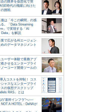
統合の限界を仮想化で突
ASE時代の飛躍に向けた
キの挑戦
の真価は「今この瞬間」の感
。「Data Streaming
form」で実現する「AI
y Data」を解説
企業で広がるAIエージェン
ためのデータマネジメント
？
たユーザー体験で業務アプ
定着させるエンタープライ
けノーコード開発ツールの
の導入コストを抑制！ コス
ンシャスなエンタープライ
ラスの仮想デスクトップ
allels RAS」とは
代の“基幹インフラ”へ──
NOT A HOTEL・DeNAが