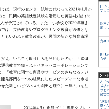
[イン
ば、現行のセンター試験に代わって2021年1月か
する
では、民間の英語検定試験を活用した英語4技能（聞
導入が予定されている。また、小学校で2020年度よ
記事
応に
領では、英語教育やプログラミング教育が必修とな
」ともいわれる教育改革が、民間の新たな教育市場
定期
[IT
捉え、いち早く取り組みを開始したのが、「進研
らせ
の通信教育で知られるベネッセコーポレーションで
ば、「教育に関する商品やサービスのさらなるデジ
ト
と開発部門を一つの組織にしたスピーディーな市場
AI R
わせた新しいビジネスの創出と確立に一層の力を注
成功
プとJ
経営
“感動
動くA
「2014年4月に進研ゼミに専用タブレッ