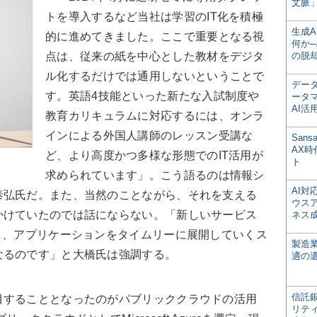
文脈」
トを導入するなど当社は学習のIT化を積極
生成
的に進めてきました。ここで重要となる視
何か─
点は、従来の紙を中心とした教材をデジタ
の脱
ル化するだけでは通用しないということで
デー
す。英語4技能といった新たな入試制度や
ータ
AI活
教育カリキュラムに対応するには、オンラ
インによる外国人講師のレッスン受講な
San
AX
ど、より高度かつ多様な形態でのIT活用が
ト
求められています」。こう語るのは情報シ
AI
泰弘氏だ。また、当然のことながら、それを支える
ウス
かけていたのでは話にならない。「新しいサービス
ネス
し、アプリケーションをタイムリーに展開していくス
製造
なるのです」と大橋氏は強調する。
適の
信託銀
することとなったのがパブリッククラウドの活用
リテ