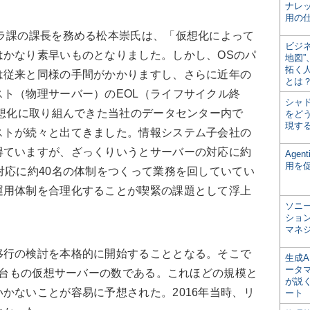
ナレ
用の仕
ラ課の課長を務める松本崇氏は、「仮想化によって
ビジ
はかなり素早いものとなりました。しかし、OSのパ
地図
拓く
は従来と同様の手間がかかりますし、さらに近年の
とは
ト（物理サーバー）のEOL（ライフサイクル終
シャ
仮想化に取り組んできた当社のデータセンター内で
をどう
現す
ストが続々と出てきました。情報システム子会社の
得ていますが、ざっくりいうとサーバーの対応に約
Age
用を
対応に約40名の体制をつくって業務を回していてい
運用体制を合理化することが喫緊の課題として浮上
ソニ
ショ
マネ
行の検討を本格的に開始することとなる。そこで
生成
ータ
00台もの仮想サーバーの数である。これほどの規模と
が説く
かないことが容易に予想された。2016年当時、リ
ート