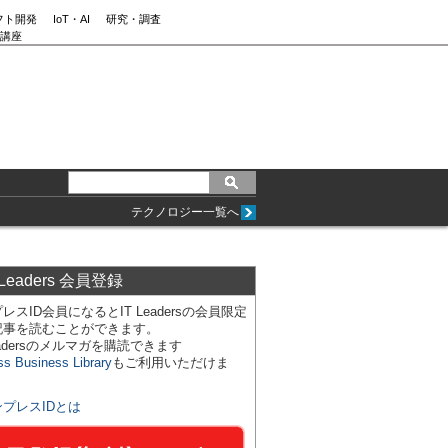
フト開発
IoT・AI
研究・調査
講座
テクノロジー一覧へ
 Leaders 会員登録
レスID会員になるとIT Leadersの会員限定
記事を読むことができます。
Leadersのメルマガを購読できます
ss Business Library
もご利用いただけま
ンプレスIDとは