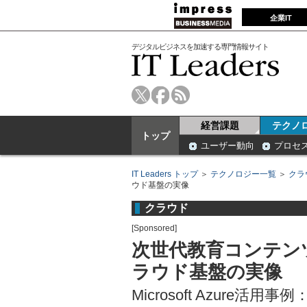
企業IT
デジタルビジネスを加速する専門情報サイト
経営課題
テクノ
トップ
ユーザー動向
プロセ
IT Leaders トップ
＞
テクノロジー一覧
＞
クラ
ウド基盤の実像
クラウド
[Sponsored]
次世代教育コンテン
ラウド基盤の実像
Microsoft Azure