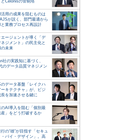
とCelonisの管制塔
AI活用の成果を阻むものは
AJSが説く、部門最適から
却と業務プロセス再設計
タエージェントが導く「デ
マネジメント」の民主化と
用の未来
san社の実践知に基づく、
時代のデータ品質マネジメン
対応のデータ基盤「レイクハ
アーキテクチャ」が、ビジ
成長を加速させる鍵に
業のAI導入を阻む「個別最
遺産」をどう打破するか
行の“雄”が目指す「セキュ
ィ・バイ・デザイン」。高