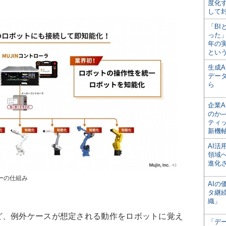
度化
して
「BI
った
年の
とい
生成
デー
ら
企業A
のか─
ティ
新機
AI
領域
進化
ラーの仕組み
AI
タ継
織」
、例外ケースが想定される動作をロボットに覚え
「デ