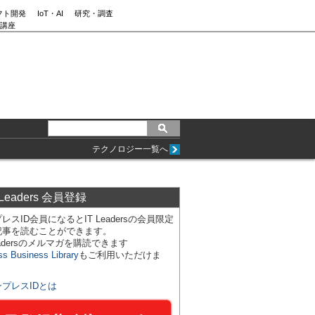
フト開発
IoT・AI
研究・調査
講座
テクノロジー一覧へ
 Leaders 会員登録
レスID会員になるとIT Leadersの会員限定
記事を読むことができます。
Leadersのメルマガを購読できます
ss Business Library
もご利用いただけま
ンプレスIDとは