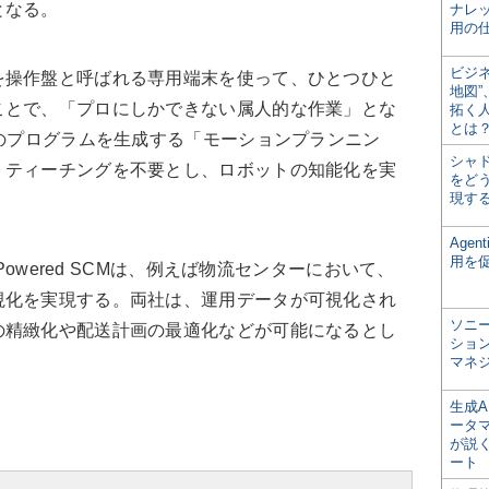
となる。
ナレ
用の仕
ビジ
操作盤と呼ばれる専用端末を使って、ひとつひと
地図
ことで、「プロにしかできない属人的な作業」とな
拓く
とは
適のプログラムを生成する「モーションプランニン
シャ
、ティーチングを不要とし、ロボットの知能化を実
をどう
現す
Age
用を
Powered SCMは、例えば物流センターにおいて、
視化を実現する。両社は、運用データが可視化され
ソニ
の精緻化や配送計画の最適化などが可能になるとし
ショ
マネ
生成
ータ
が説く
ート