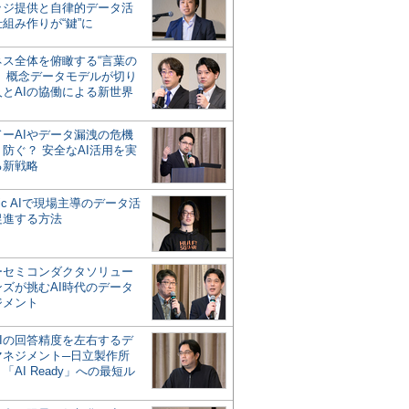
ッジ提供と自律的データ活
組み作りが“鍵”に
ネス全体を俯瞰する“言葉の
”、概念データモデルが切り
人とAIの協働による新世界
？
ドーAIやデータ漏洩の危機
防ぐ？ 安全なAI活用を実
る新戦略
ntic AIで現場主導のデータ活
促進する方法
ーセミコンダクタソリュー
ンズが挑むAI時代のデータ
ジメント
AIの回答精度を左右するデ
マネジメント─日立製作所
「AI Ready」への最短ル