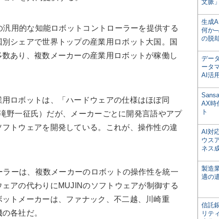
文脈」
生成
の汎用的な知能ロボットコントローラーを提供する
何か─
の脱
国別シェアで世界トップの産業用ロボット大国。国
多数あり、複数メーカーの産業用ロボットが稼働し
デー
ータ
AI活
San
用ロボットは、「ハードウェアの仕様はほぼ同
AX
ト
者の滝野一征氏）だが、メーカーごとに開発言語やアプ
ソフトウェアを開発している。これが、操作性の違
AI
ウス
ネス
製造
ーラーは、複数メーカーのロボットの操作性を統一
適の
ェアの代わりにMUJINのソフトウェアが制御する
ボットメーカーは、ファナック、不二越、川崎重
信託銀
機の各社だ。
リテ