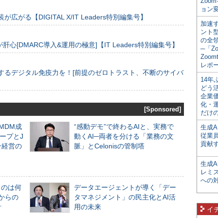
Zoo
ョン変
装が広がる【DIGITAL X/IT Leaders特別編集号】
加速す
ント
の全
[DMARC導入&運用の極意]【IT Leaders特別編集号】
─「Z
Zoomt
レポ
するデジタル免疫力を！[前提のゼロトラスト、不断のサイバ
14
どう
企業
化・
[Sponsored]
だけの
るMDM成
“感動デモ”で終わるAIと、実務で
生成A
従業
ープとJ
動くAI─両者を分ける「業務の文
貢献す
ン経営の
脈」とCelonisの管制塔
生成
レミ
への
ものは何
データエージェントが導く「デー
からの
タマネジメント」の民主化とAI活
計
用の未来
イ