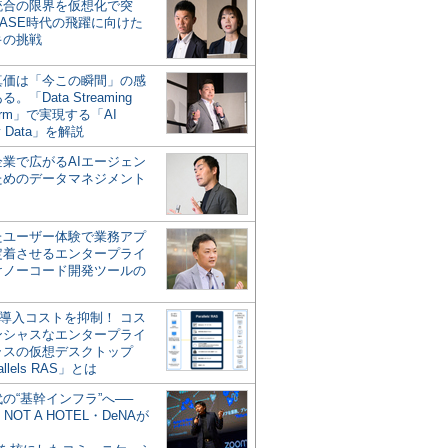
統合の限界を仮想化で突
ASE時代の飛躍に向けた
キの挑戦
の真価は「今この瞬間」の感
。「Data Streaming
form」で実現する「AI
y Data」を解説
企業で広がるAIエージェン
ためのデータマネジメント
？
たユーザー体験で業務アプ
定着させるエンタープライ
けノーコード開発ツールの
の導入コストを抑制！ コス
ンシャスなエンタープライ
ラスの仮想デスクトップ
allels RAS」とは
代の“基幹インフラ”へ──
NOT A HOTEL・DeNAが