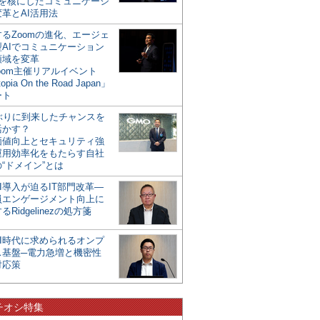
mを核にしたコミュニケーシ
革とAI活用法
るZoomの進化、エージェ
型AIでコミュニケーション
領域を変革
oom主催リアルイベント
opia On the Road Japan」
ート
年ぶりに到来したチャンスを
活かす？
価値向上とセキュリティ強
運用効率化をもたらす自社
“ドメイン”とは
I導入が迫るIT部門改革―
員エンゲージメント向上に
るRidgelinezの処方箋
AI時代に求められるオンプ
ス基盤─電力急増と機密性
対応策
チオシ特集