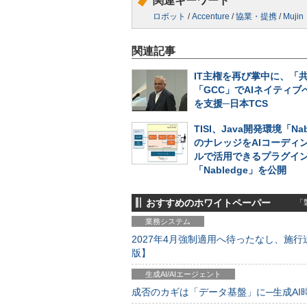
関連キーワード
ロボット
/
Accenture
/
協業・提携
/
Mujin
関連記事
IT主権を再び掌中に、「
「GCC」でAIネイティブ
を支援─日本TCS
TISI、Java開発環境「Nab
のナレッジをAIコーディ
ルで活用できるプラグイ
「Nabledge」を公開
おすすめのホワイトペーパー
「製
業務システム
2027年4月強制適用へ待ったなし、施行迫
版】
生成AI/AIエージェント
成否のカギは「データ基盤」に─生成AI時代