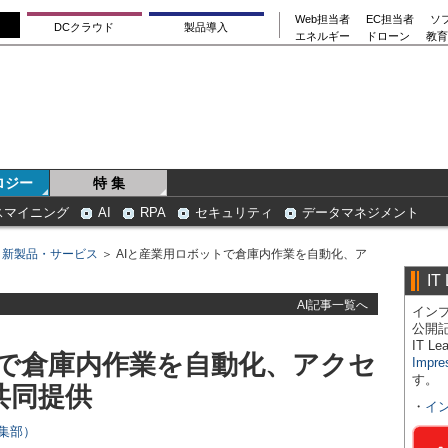
Web担当者
EC担当者
ソ
DCクラウド
製品導入
エネルギー
ドローン
教育
ロジー
特 集
スマイニング
AI
RPA
セキュリティ
データマネジメント
＞
新製品・サービス
＞ AIと産業用ロボットで倉庫内作業を自動化、ア
IT
AI記事一覧へ
インプ
公開
IT 
トで倉庫内作業を自動化、アクセ
Impre
す。
共同提供
・
イ
s編集部）