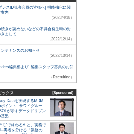
プレスID読者会員の皆様へ] 機能強化に関
ご案内
（2023/4/19）
の続きが読めないなどの不具合発生時の対
つきまして
（2022/12/14）
メンテナンスのお知らせ
（2022/10/14）
 Leaders編集部より] 編集スタッフ募集のお知
（Recruiting）
ピックス
[Sponsored]
eady Dataを実現するMDM
のポイント─サワイグルー
SOLが示すデータドリブン
の基盤
デモ”で終わるAIと、実務で
I─両者を分ける「業務の