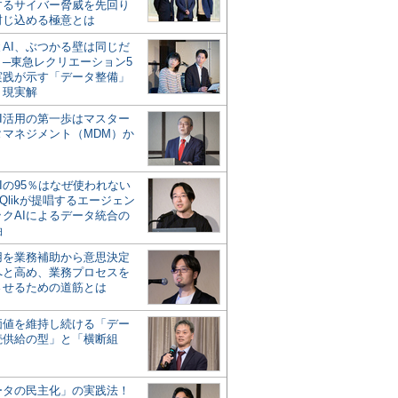
するサイバー脅威を先回り
封じ込める極意とは
とAI、ぶつかる壁は同じだ
」─東急レクリエーション5
実践が示す「データ整備」
う現実解
AI活用の第一歩はマスター
タマネジメント（MDM）か
Iの95％はなぜ使われない
Qlikが提唱するエージェン
ックAIによるデータ統合の
軸
活用を業務補助から意思決定
へと高め、業務プロセスを
させるための道筋とは
の価値を維持し続ける「デー
続供給の型」と「横断組
ータの民主化」の実践法！