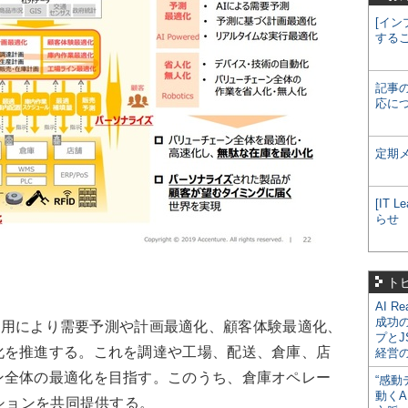
[イン
する
記事
応に
定期
[IT
らせ
ト
AI R
成功
データ活用により需要予測や計画最適化、顧客体験最適化、
プとJ
化を推進する。これを調達や工場、配送、倉庫、店
経営
ン全体の最適化を目指す。このうち、倉庫オペレー
“感動
動くA
ーションを共同提供する。