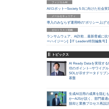
フィジカルAI
AI/ロボット─Society 5.0に向けた社会実
メールセキュリティ
導入のみならず運用時の“ポリシー上げ”が肝心
ゼロトラスト戦略
ランサムウェア、AI詐欺…最新脅威に抗
ーハイジーン]【IT Leaders特別編集号】
トピックス
AI Ready Dataを実現す
功のポイント─サワイグル
SOLが示すデータドリブ
基盤
生成AI活用の成果を阻む
か─AJSが説く、部門最適
脱却と業務プロセス再設