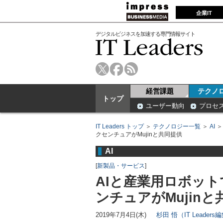
企業IT
デジタルビジネスを加速する専門情報サイト
経営課題
テクノ
トップ
ユーザー動向
プロセ
IT Leaders トップ
＞
テクノロジー一覧
＞
AI
クセンチュアがMujinと共同提供
AI
[
新製品・サービス
]
AIと産業用ロボッ
ンチュアがMujinと
2019年7月4日(木)
杉田 悟（IT Leader