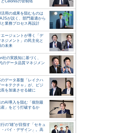
とCelonisの管制塔
AI活用の成果を阻むものは
AJSが説く、部門最適から
却と業務プロセス再設計
タエージェントが導く「デ
マネジメント」の民主化と
用の未来
san社の実践知に基づく、
時代のデータ品質マネジメン
対応のデータ基盤「レイクハ
アーキテクチャ」が、ビジ
成長を加速させる鍵に
業のAI導入を阻む「個別最
遺産」をどう打破するか
行の“雄”が目指す「セキュ
ィ・バイ・デザイン」。高