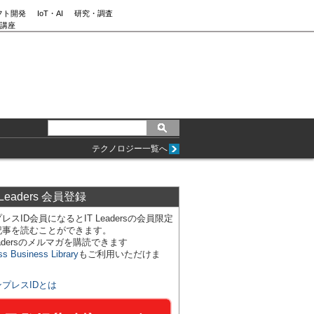
フト開発
IoT・AI
研究・調査
講座
テクノロジー一覧へ
 Leaders 会員登録
レスID会員になるとIT Leadersの会員限定
記事を読むことができます。
Leadersのメルマガを購読できます
ss Business Library
もご利用いただけま
ンプレスIDとは