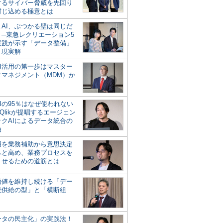
するサイバー脅威を先回り
封じ込める極意とは
とAI、ぶつかる壁は同じだ
」─東急レクリエーション5
実践が示す「データ整備」
う現実解
AI活用の第一歩はマスター
タマネジメント（MDM）か
Iの95％はなぜ使われない
Qlikが提唱するエージェン
ックAIによるデータ統合の
軸
活用を業務補助から意思決定
へと高め、業務プロセスを
させるための道筋とは
の価値を維持し続ける「デー
続供給の型」と「横断組
ータの民主化」の実践法！