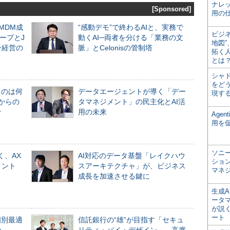
ナレ
[Sponsored]
用の仕
るMDM成
“感動デモ”で終わるAIと、実務で
ビジ
ープとJ
動くAI─両者を分ける「業務の文
地図
ン経営の
脈」とCelonisの管制塔
拓く
とは
シャ
をどう
ものは何
データエージェントが導く「デー
現す
からの
タマネジメント」の民主化とAI活
計
用の未来
Age
用を
ソニ
く、AX
AI対応のデータ基盤「レイクハウ
ショ
メント
スアーキテクチャ」が、ビジネス
マネ
成長を加速させる鍵に
生成
ータ
が説く
ート
個別最適
信託銀行の“雄”が目指す「セキュ