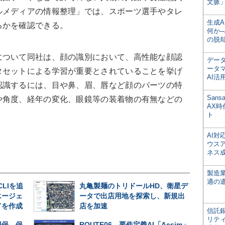
文脈」
ルメディアの情報整理」では、スポーツ選手やタレ
生成
るかを確認できる。
何か─
の脱
ついて同社は、顔の識別において、高性能な顔認
デー
ータ
タセットによる学習が重要とされていることを挙げ
AI活
認識するには、目や鼻、眉、唇など顔のパーツの特
San
や角度、経年の変化、眼鏡等の装着物の有無などの
AX
ト
AI
ウス
ネス
製造
適の
CLIを追
丸亀製麺のトリドールHD、衛星デ
エージェ
ータで出店用地を探索し、新規出
ドを作成
店を加速
信託銀
リテ
損保、保
ROUTE06、要件定義AI「Acsim」