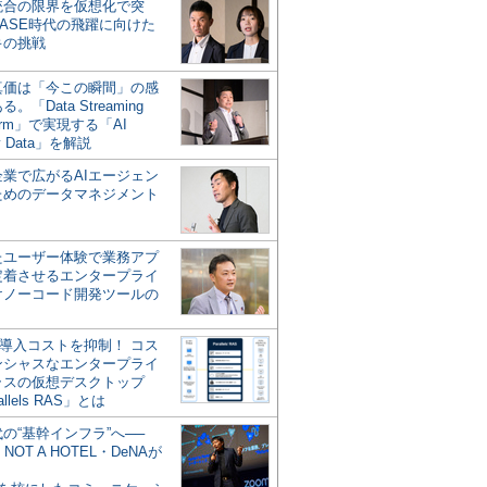
統合の限界を仮想化で突
ASE時代の飛躍に向けた
キの挑戦
の真価は「今この瞬間」の感
。「Data Streaming
form」で実現する「AI
y Data」を解説
企業で広がるAIエージェン
ためのデータマネジメント
？
たユーザー体験で業務アプ
定着させるエンタープライ
けノーコード開発ツールの
の導入コストを抑制！ コス
ンシャスなエンタープライ
ラスの仮想デスクトップ
allels RAS」とは
代の“基幹インフラ”へ──
NOT A HOTEL・DeNAが