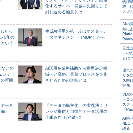
か
リティ・バイ・デザイン」。高度
物理
化するサイバー脅威を先回りして
破。C
封じ込める極意とは
スズ
AI
知にある
同じだっ
生成AI活用の第一歩はマスターデ
Plat
ン5年の
ータマネジメント（MDM）から
Read
」という
先進
トの
とは
れないの
AI活用を業務補助から意思決定領
優れ
ジェンテ
域へと高め、業務プロセスを進化
リを
合の新機
させるための道筋とは
ズ向
実像
VDI
トコ
ズク
「データ
「データの民主化」の実践法！ ナ
「Par
組織」
レッジ提供と自律的データ活用の
仕組み作りが“鍵”に
AI時
NEC・
語る