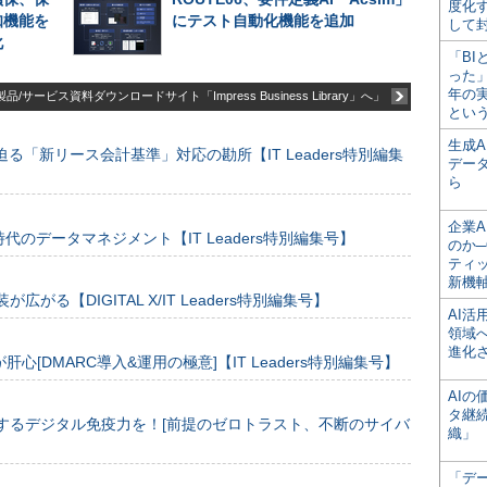
度化
知機能を
にテスト自動化機能を追加
して
化
「BI
った
年の
品/サービス資料ダウンロードサイト「Impress Business Library」へ」
とい
生成
る「新リース会計基準」対応の勘所【IT Leaders特別編集
デー
ら
企業A
のデータマネジメント【IT Leaders特別編集号】
のか─
ティ
新機
装が広がる【DIGITAL X/IT Leaders特別編集号】
AI
領域
進化
[DMARC導入&運用の極意]【IT Leaders特別編集号】
AI
タ継
するデジタル免疫力を！[前提のゼロトラスト、不断のサイバ
織」
「デ