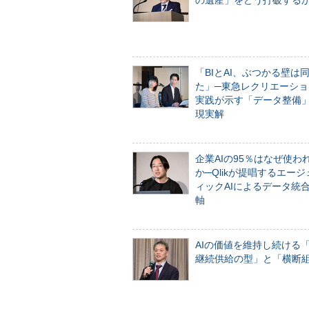
の遺産」をどう打破する
「BIとAI、ぶつかる壁は
た」─東急レクリエーショ
実践が示す「データ整備
現実解
企業AIの95％はなぜ使わ
か─Qlikが提唱するエー
ィックAIによるデータ統
軸
AIの価値を維持し続ける
継続供給の型」と「横断