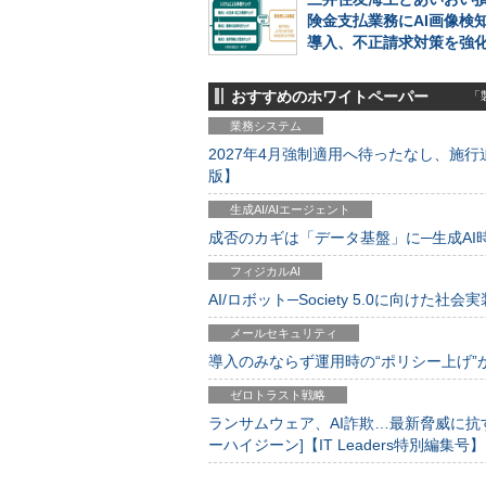
険金支払業務にAI画像検
導入、不正請求対策を強
おすすめのホワイトペーパー
「製
業務システム
2027年4月強制適用へ待ったなし、施行迫
版】
生成AI/AIエージェント
成否のカギは「データ基盤」に─生成AI時代
フィジカルAI
AI/ロボット─Society 5.0に向けた社会実
メールセキュリティ
導入のみならず運用時の“ポリシー上げ”が肝心
ゼロトラスト戦略
ランサムウェア、AI詐欺…最新脅威に抗
ーハイジーン]【IT Leaders特別編集号】