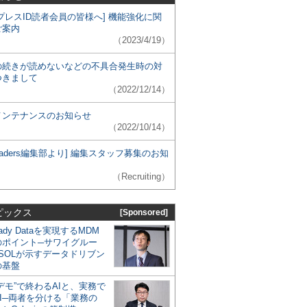
プレスID読者会員の皆様へ] 機能強化に関
ご案内
（2023/4/19）
の続きが読めないなどの不具合発生時の対
つきまして
（2022/12/14）
メンテナンスのお知らせ
（2022/10/14）
 Leaders編集部より] 編集スタッフ募集のお知
（Recruiting）
ピックス
[Sponsored]
eady Dataを実現するMDM
のポイント─サワイグルー
SOLが示すデータドリブン
の基盤
デモ”で終わるAIと、実務で
I─両者を分ける「業務の