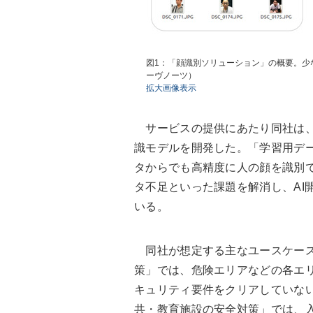
図1：「顔識別ソリューション」の概要。少
ーヴノーツ）
拡大画像表示
サービスの提供にあたり同社は、
識モデルを開発した。「学習用デ
タからでも高精度に人の顔を識別
タ不足といった課題を解消し、AI
いる。
同社が想定する主なユースケース
策」では、危険エリアなどの各エ
キュリティ要件をクリアしていな
共・教育施設の安全対策」では、