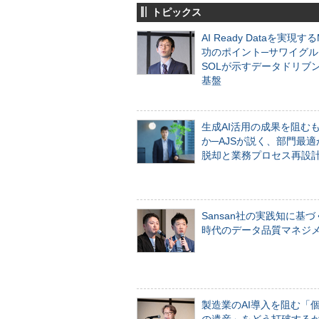
トピックス
AI Ready Dataを実現す
功のポイント─サワイグル
SOLが示すデータドリブ
基盤
生成AI活用の成果を阻む
か─AJSが説く、部門最適
脱却と業務プロセス再設
Sansan社の実践知に基づ
時代のデータ品質マネジ
製造業のAI導入を阻む「