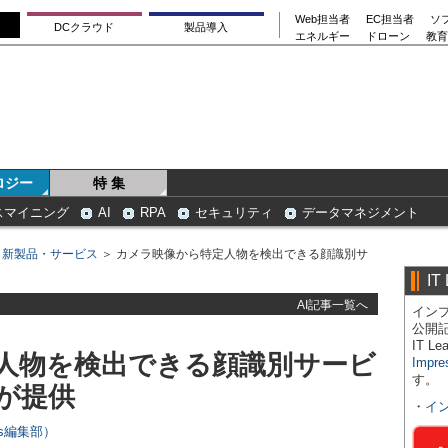
Web担当者
EC担当者
ソ
DCクラウド
製品導入
エネルギー
ドローン
教育
ロジー
特 集
スマイニング
AI
RPA
セキュリティ
データマネジメント
＞
新製品・サービス
＞ カメラ映像から特定人物を検出できる顔識別サ
IT
AI記事一覧へ
インプ
公開
IT 
人物を検出できる顔識別サービ
Impre
す。
が提供
・
イ
ers編集部）