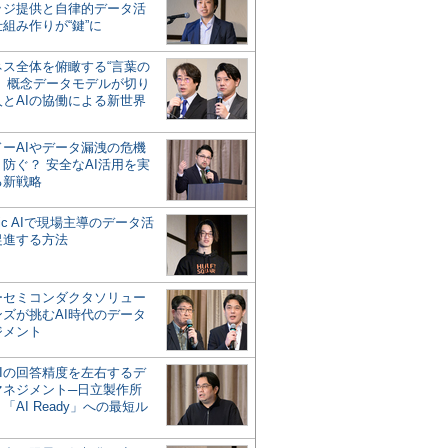
ッジ提供と自律的データ活
組み作りが“鍵”に
ネス全体を俯瞰する“言葉の
”、概念データモデルが切り
人とAIの協働による新世界
？
ドーAIやデータ漏洩の危機
防ぐ？ 安全なAI活用を実
る新戦略
ntic AIで現場主導のデータ活
促進する方法
ーセミコンダクタソリュー
ンズが挑むAI時代のデータ
ジメント
AIの回答精度を左右するデ
マネジメント─日立製作所
「AI Ready」への最短ル