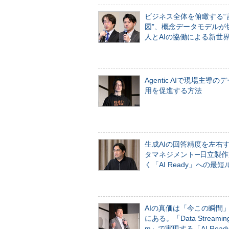
ビジネス全体を俯瞰する“
図”、概念データモデルが
人とAIの協働による新世
Agentic AIで現場主導の
用を促進する方法
生成AIの回答精度を左右
タマネジメント─日立製作
く「AI Ready」への最短
AIの真価は「今この瞬間
にある。「Data Streaming 
m」で実現する「AI Ready 