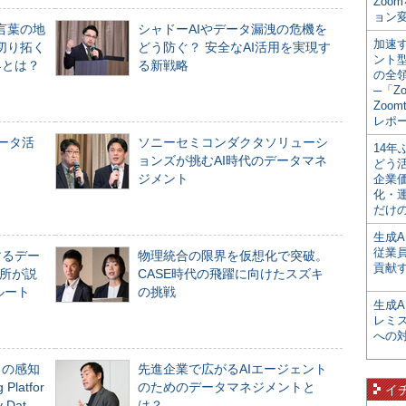
Zoo
ョン変
言葉の地
シャドーAIやデータ漏洩の危機を
加速す
切り拓く
どう防ぐ？ 安全なAI活用を実現す
ント
界とは？
る新戦略
の全
─「Z
Zoomt
レポ
データ活
ソニーセミコンダクタソリューシ
14
ョンズが挑むAI時代のデータマネ
どう
ジメント
企業
化・
だけの
生成A
従業
するデー
物理統合の限界を仮想化で突破。
貢献す
所が説
CASE時代の飛躍に向けたスズキ
ルート
の挑戦
生成
レミ
への
」の感知
先進企業で広がるAIエージェント
Platfor
のためのデータマネジメントと
イ
Dat
は？