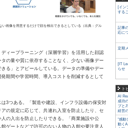
[イン
する
ない画像を用意するだけで顔を検出できるとしている（出典：グル
記事
応に
定期
ディープラーニング（深層学習）を活用した顔認
ータの量や質に依存することなく、少ない画像デー
[IT
できる」とアピールしている。データの準備やデー
らせ
開発期間や学習時間、導入コストを削減するとして
ト
AI R
成功
は3つある。「製造や建設、インフラ設備の保安対
プとJ
リアの規定に応じて、共連れ入室を防止したり、セ
経営
い人の入出を防止したりできる。「商業施設や公
“感動
動くA
入館ゲートなどで許可のない人物の入館や要注意人