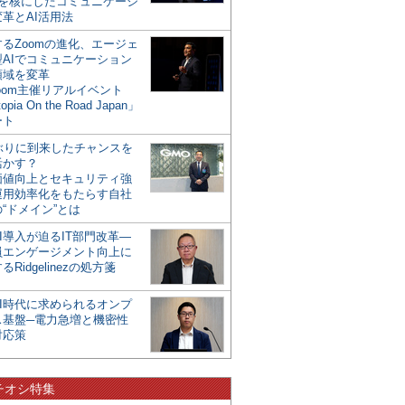
mを核にしたコミュニケーシ
革とAI活用法
るZoomの進化、エージェ
型AIでコミュニケーション
領域を変革
oom主催リアルイベント
opia On the Road Japan」
ート
年ぶりに到来したチャンスを
活かす？
価値向上とセキュリティ強
運用効率化をもたらす自社
“ドメイン”とは
I導入が迫るIT部門改革―
員エンゲージメント向上に
るRidgelinezの処方箋
AI時代に求められるオンプ
ス基盤─電力急増と機密性
対応策
チオシ特集