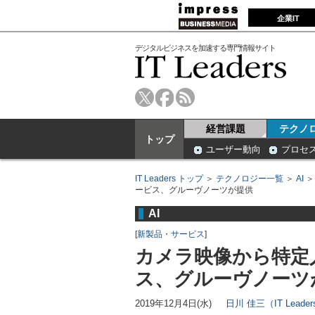
企業IT
デジタルビジネスを加速する専門情報サイト
経営課題
テクノ
トップ
ユーザー動向
プロセ
IT Leaders トップ
＞
テクノロジー一覧
＞
AI
ービス、グルーヴノーツが提供
AI
[
新製品・サービス
]
カメラ映像から特定
ス、グルーヴノーツ
2019年12月4日(水)
日川 佳三（IT Lead