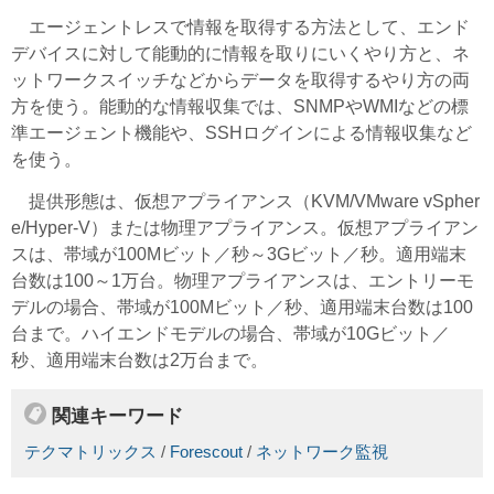
エージェントレスで情報を取得する方法として、エンド
デバイスに対して能動的に情報を取りにいくやり方と、ネ
ットワークスイッチなどからデータを取得するやり方の両
方を使う。能動的な情報収集では、SNMPやWMIなどの標
準エージェント機能や、SSHログインによる情報収集など
を使う。
提供形態は、仮想アプライアンス（KVM/VMware vSpher
e/Hyper-V）または物理アプライアンス。仮想アプライアン
スは、帯域が100Mビット／秒～3Gビット／秒。適用端末
台数は100～1万台。物理アプライアンスは、エントリーモ
デルの場合、帯域が100Mビット／秒、適用端末台数は100
台まで。ハイエンドモデルの場合、帯域が10Gビット／
秒、適用端末台数は2万台まで。
関連キーワード
テクマトリックス
/
Forescout
/
ネットワーク監視