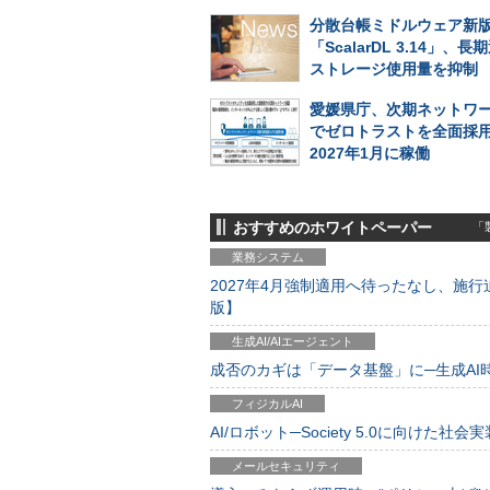
分散台帳ミドルウェア新
「ScalarDL 3.14」、
ストレージ使用量を抑制
愛媛県庁、次期ネットワ
でゼロトラストを全面採
2027年1月に稼働
おすすめのホワイトペーパー
「製
業務システム
2027年4月強制適用へ待ったなし、施行迫
版】
生成AI/AIエージェント
成否のカギは「データ基盤」に─生成AI時代
フィジカルAI
AI/ロボット─Society 5.0に向けた社会実
メールセキュリティ