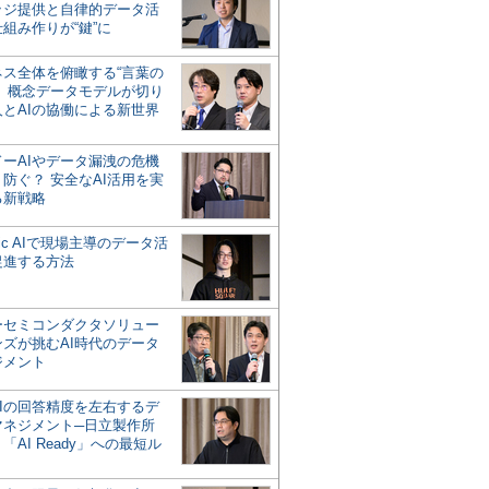
ッジ提供と自律的データ活
組み作りが“鍵”に
ネス全体を俯瞰する“言葉の
”、概念データモデルが切り
人とAIの協働による新世界
？
ドーAIやデータ漏洩の危機
防ぐ？ 安全なAI活用を実
る新戦略
ntic AIで現場主導のデータ活
促進する方法
ーセミコンダクタソリュー
ンズが挑むAI時代のデータ
ジメント
AIの回答精度を左右するデ
マネジメント─日立製作所
「AI Ready」への最短ル