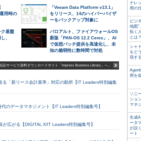
ナレ
版
「Veeam Data Platform v13.1」
用の仕
長期運用時の
をリリース、14のハイパーバイザ
ーをバックアップ対象に
ビジ
地図
ーク基盤
パロアルト、ファイアウォールOS
拓く
とは
用し、
新版「PAN-OS 12.2 Ceres」、AI
で仮想パッチ提供を高速化し、未
シャ
知の脆弱性に数時間で対処
をどう
現す
品/サービス資料ダウンロードサイト「Impress Business Library」へ」
Age
用を
る「新リース会計基準」対応の勘所【IT Leaders特別編集
ソニ
ショ
マネ
のデータマネジメント【IT Leaders特別編集号】
生成
ータ
装が広がる【DIGITAL X/IT Leaders特別編集号】
が説く
ート