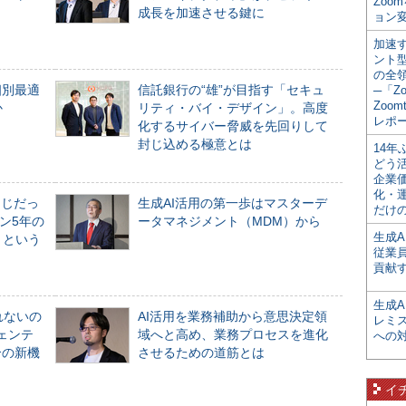
Zoo
成長を加速させる鍵に
ョン変
加速す
ント
の全
個別最適
信託銀行の“雄”が目指す「セキュ
─「Z
Zoomt
か
リティ・バイ・デザイン」。高度
レポ
化するサイバー脅威を先回りして
封じ込める極意とは
14
どう
企業
化・
同じだっ
生成AI活用の第一歩はマスターデ
だけの
ン5年の
ータマネジメント（MDM）から
生成A
」という
従業
貢献す
生成
れないの
AI活用を業務補助から意思決定領
レミ
ジェンテ
域へと高め、業務プロセスを進化
への
合の新機
させるための道筋とは
イ