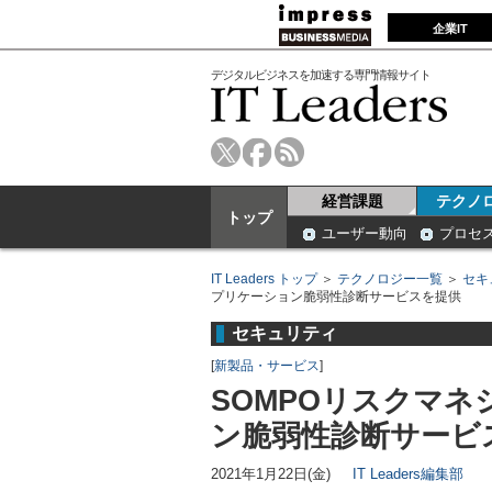
企業IT
デジタルビジネスを加速する専門情報サイト
経営課題
テクノ
トップ
ユーザー動向
プロセ
IT Leaders トップ
＞
テクノロジー一覧
＞
セキ
プリケーション脆弱性診断サービスを提供
セキュリティ
[
新製品・サービス
]
SOMPOリスクマネ
ン脆弱性診断サービ
2021年1月22日(金)
IT Leaders編集部