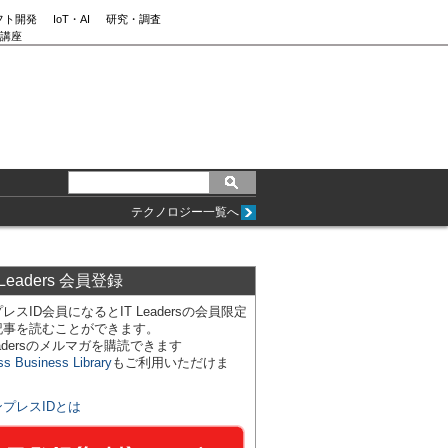
フト開発
IoT・AI
研究・調査
講座
テクノロジー一覧へ
 Leaders 会員登録
レスID会員になるとIT Leadersの会員限定
記事を読むことができます。
Leadersのメルマガを購読できます
ss Business Library
もご利用いただけま
ンプレスIDとは