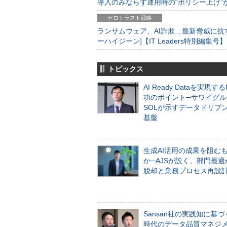
導入のみならず運用時の“ポリシー上げ”が肝心
ゼロトラスト戦略
ランサムウェア、AI詐欺…最新脅威に抗
ーハイジーン]【IT Leaders特別編集号】
トピックス
AI Ready Dataを実現す
功のポイント─サワイグル
SOLが示すデータドリブ
基盤
生成AI活用の成果を阻む
か─AJSが説く、部門最適
脱却と業務プロセス再設
Sansan社の実践知に基づ
時代のデータ品質マネジ