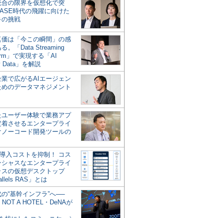
統合の限界を仮想化で突
ASE時代の飛躍に向けた
キの挑戦
の真価は「今この瞬間」の感
。「Data Streaming
form」で実現する「AI
y Data」を解説
企業で広がるAIエージェン
ためのデータマネジメント
？
たユーザー体験で業務アプ
定着させるエンタープライ
けノーコード開発ツールの
の導入コストを抑制！ コス
ンシャスなエンタープライ
ラスの仮想デスクトップ
allels RAS」とは
代の“基幹インフラ”へ──
NOT A HOTEL・DeNAが