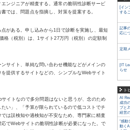
エンジニアが精査する。通常の脆弱性診断サービ
[イン
告書では、問題点を指摘し、対策を提案する。
する
記事
点がある。申し込みから1日で診断を実施し、最短
応に
価格（税別）は、1サイト27万円（税別）の定額制
定期
ンサイト、単純な問い合わせ機能などがメインの
[IT
らせ
を提供するサイトなどの、シンプルなWebサイト
ト
AI R
bサイトなので多分問題はないと思うが、念のため
成功
したい」、「予算が限られているので低コストでチ
プとJ
経営
けでは誤検知や過検知が不安なため、専門家に精査
“感動
応でWebサイトの脆弱性診断が必要になった。で
動くA