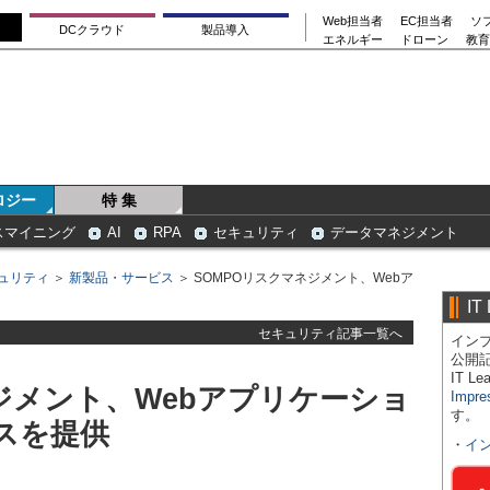
Web担当者
EC担当者
ソ
DCクラウド
製品導入
エネルギー
ドローン
教育
ロジー
特 集
スマイニング
AI
RPA
セキュリティ
データマネジメント
ュリティ
＞
新製品・サービス
＞ SOMPOリスクマネジメント、Webア
IT
セキュリティ記事一覧へ
インプ
公開
IT 
ジメント、Webアプリケーショ
Impre
す。
スを提供
・
イ