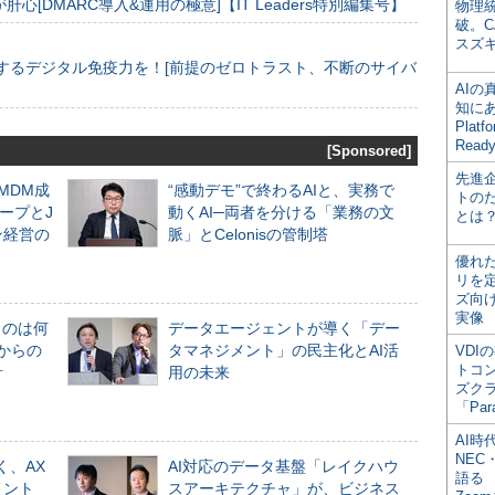
[DMARC導入&運用の極意]【IT Leaders特別編集号】
物理
破。C
スズ
するデジタル免疫力を！[前提のゼロトラスト、不断のサイバ
AI
知にある
Plat
Read
[Sponsored]
先進
るMDM成
“感動デモ”で終わるAIと、実務で
トの
ープとJ
動くAI─両者を分ける「業務の文
とは
ン経営の
脈」とCelonisの管制塔
優れ
リを
ズ向
実像
ものは何
データエージェントが導く「デー
からの
タマネジメント」の民主化とAI活
VDI
トコ
計
用の未来
ズク
「Par
AI時
NEC・
く、AX
AI対応のデータ基盤「レイクハウ
語る
メント
スアーキテクチャ」が、ビジネス