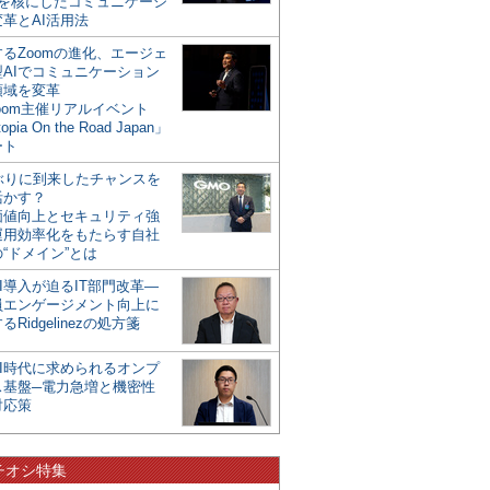
mを核にしたコミュニケーシ
革とAI活用法
るZoomの進化、エージェ
型AIでコミュニケーション
領域を変革
oom主催リアルイベント
opia On the Road Japan」
ート
年ぶりに到来したチャンスを
活かす？
価値向上とセキュリティ強
運用効率化をもたらす自社
“ドメイン”とは
I導入が迫るIT部門改革―
員エンゲージメント向上に
るRidgelinezの処方箋
AI時代に求められるオンプ
ス基盤─電力急増と機密性
対応策
チオシ特集