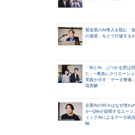
製造業のAI導入を阻む「
の遺産」をどう打破する
「BIとAI、ぶつかる壁は
た」─東急レクリエーショ
実践が示す「データ整備
現実解
企業AIの95％はなぜ使わ
か─Qlikが提唱するエー
ィックAIによるデータ統
軸