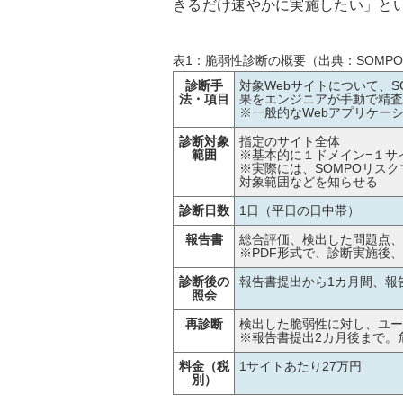
きるだけ速やかに実施したい」と
表1：脆弱性診断
の概要（出典：SOMP
診断手
対象Webサイトについて、
法・項目
果をエンジニアが手動で精
※一般的なWebアプリケー
診断対象
指定のサイト全体
範囲
※基本的に１ドメイン=１サ
※実際には、SOMPOリス
対象範囲などを知らせる
診断日数
1日（平日の日中帯）
報告書
総合評価、検出した問題点、
※PDF形式で、診断実施後
診断後の
報告書提出から1カ月間、報
照会
再診断
検出した脆弱性に対し、ユー
※報告書提出2カ月後まで。
料金（税
1サイトあたり27万円
別）