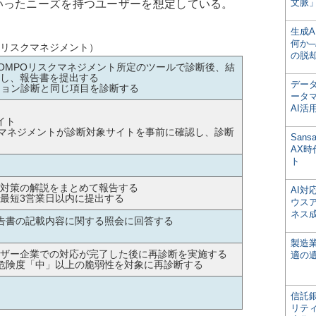
文脈」
いったニーズを持つユーザーを想定している。
生成
何か─
Oリスクマネジメント）
の脱
SOMPOリスクマネジメント所定のツールで診断後、結
査し、報告書を提出する
デー
ション診断と同じ項目を診断する
ータ
AI活
イト
クマネジメントが診断対象サイトを事前に確認し、診断
San
AX
ト
対策の解説をまとめて報告する
AI
、最短3営業日以内に提出する
ウス
ネス
告書の記載内容に関する照会に回答する
製造
ザー企業での対応が完了した後に再診断を実施する
適の
危険度「中」以上の脆弱性を対象に再診断する
信託銀
リテ