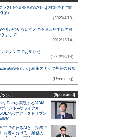
プレスID読者会員の皆様へ] 機能強化に関
ご案内
（2023/4/19）
の続きが読めないなどの不具合発生時の対
つきまして
（2022/12/14）
メンテナンスのお知らせ
（2022/10/14）
 Leaders編集部より] 編集スタッフ募集のお知
（Recruiting）
ピックス
[Sponsored]
eady Dataを実現するMDM
のポイント─サワイグルー
SOLが示すデータドリブン
の基盤
デモ”で終わるAIと、実務で
I─両者を分ける「業務の