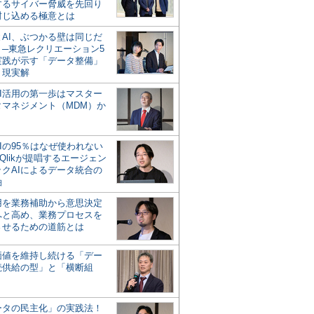
するサイバー脅威を先回り
封じ込める極意とは
とAI、ぶつかる壁は同じだ
」─東急レクリエーション5
実践が示す「データ整備」
う現実解
AI活用の第一歩はマスター
タマネジメント（MDM）か
Iの95％はなぜ使われない
Qlikが提唱するエージェン
ックAIによるデータ統合の
軸
活用を業務補助から意思決定
へと高め、業務プロセスを
させるための道筋とは
の価値を維持し続ける「デー
続供給の型」と「横断組
ータの民主化」の実践法！