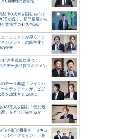
とCelonisの管制塔
AI活用の成果を阻むものは
AJSが説く、部門最適から
却と業務プロセス再設計
タエージェントが導く「デ
マネジメント」の民主化と
用の未来
san社の実践知に基づく、
時代のデータ品質マネジメン
対応のデータ基盤「レイクハ
アーキテクチャ」が、ビジ
成長を加速させる鍵に
業のAI導入を阻む「個別最
遺産」をどう打破するか
行の“雄”が目指す「セキュ
ィ・バイ・デザイン」。高