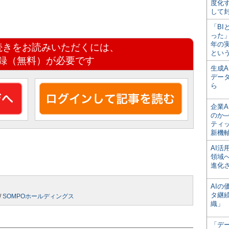
度化
して
「BI
った
年の
続きをお読みいただくには、
とい
録（無料）が必要です
生成
デー
ら
企業A
のか─
ティ
新機
AI
領域
進化
AI
タ継
/
SOMPOホールディングス
織」
「デ