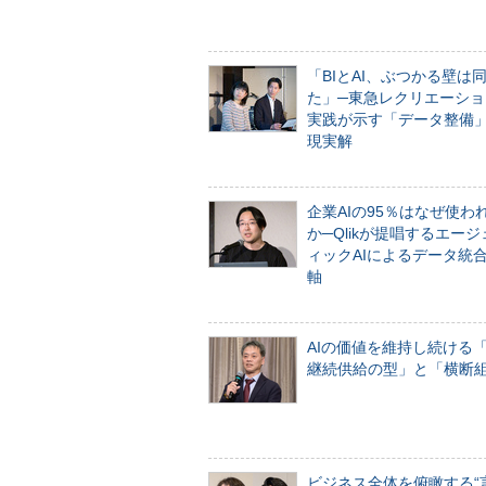
「BIとAI、ぶつかる壁は
た」─東急レクリエーショ
実践が示す「データ整備
現実解
企業AIの95％はなぜ使わ
か─Qlikが提唱するエー
ィックAIによるデータ統
軸
AIの価値を維持し続ける
継続供給の型」と「横断
ビジネス全体を俯瞰する“