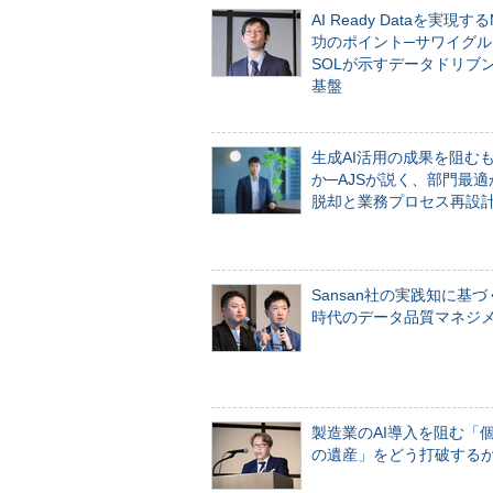
AI Ready Dataを実現す
功のポイント─サワイグル
SOLが示すデータドリブ
基盤
生成AI活用の成果を阻む
か─AJSが説く、部門最適
脱却と業務プロセス再設
Sansan社の実践知に基づ
時代のデータ品質マネジ
製造業のAI導入を阻む「
の遺産」をどう打破する