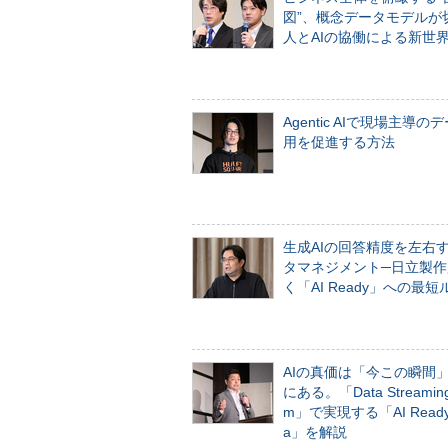
図”、概念データモデルが
人とAIの協働による新世
Agentic AIで現場主導の
用を促進する方法
生成AIの回答精度を左右
タマネジメント─日立製作
く「AI Ready」への最短
AIの真価は「今この瞬間
にある。「Data Streaming 
m」で実現する「AI Ready 
a」を解説