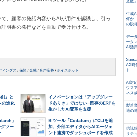
文脈」
生成
て、顧客の発話内容からAIが用件を認識し、引っ
何か─
の脱
除証明書の発行などを自動で受け付ける。
デー
ータ
AI活
San
AX
ト
ルディングス
/
保険
/
金融
/
音声応答
/
ボイスボット
AI
ウス
ネス
共創」と
イノベーションは「アップグレー
への進化
ドありき」ではない─既存のERPを
製造
生かしたAI変革を支援
適の
larch」
BIツール「Codatum」にCLIを追
ングツー
加、外部エディタからAIエージェ
信託銀
ン
ント連携でダッシュボードを作成
リテ