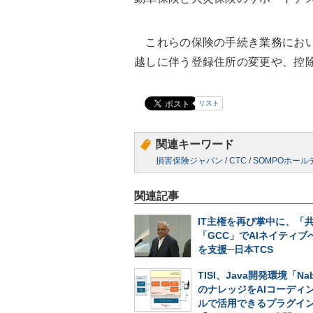
これらの保険の手続き業務におい
越しに伴う登録住所の変更や、控
リスト
関連キーワード
損害保険ジャパン
/
CTC
/
SOMPOホー
関連記事
IT主権を再び掌中に、「
「GCC」でAIネイティブ
を支援─日本TCS
TISI、Java開発環境「Nab
のナレッジをAIコーディ
ルで活用できるプラグイ