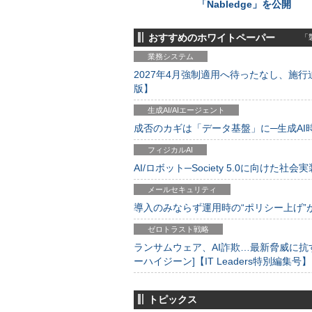
「Nabledge」を公開
おすすめのホワイトペーパー
「製
業務システム
2027年4月強制適用へ待ったなし、施行迫
版】
生成AI/AIエージェント
成否のカギは「データ基盤」に─生成AI時代
フィジカルAI
AI/ロボット─Society 5.0に向けた社会実
メールセキュリティ
導入のみならず運用時の“ポリシー上げ”が肝心
ゼロトラスト戦略
ランサムウェア、AI詐欺…最新脅威に抗
ーハイジーン]【IT Leaders特別編集号】
トピックス