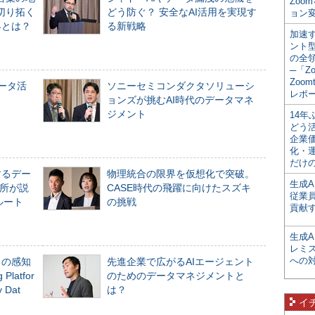
Zoo
切り拓く
どう防ぐ？ 安全なAI活用を実現す
ョン変
界とは？
る新戦略
加速す
ント
の全
─「Z
Zoomt
データ活
ソニーセミコンダクタソリューシ
レポ
ョンズが挑むAI時代のデータマネ
ジメント
14
どう
企業
化・
だけの
するデー
物理統合の限界を仮想化で突破。
生成A
所が説
CASE時代の飛躍に向けたスズキ
従業
ルート
の挑戦
貢献す
生成
レミ
への
」の感知
先進企業で広がるAIエージェント
Platfor
のためのデータマネジメントと
Dat
は？
イ