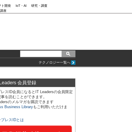
フト開発
IoT・AI
研究・調査
講座
テクノロジー一覧へ
 Leaders 会員登録
レスID会員になるとIT Leadersの会員限定
記事を読むことができます。
Leadersのメルマガを購読できます
ss Business Library
もご利用いただけま
ンプレスIDとは