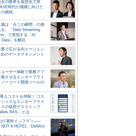
統合の限界を仮想化で突
ASE時代の飛躍に向けた
キの挑戦
の真価は「今この瞬間」の感
。「Data Streaming
form」で実現する「AI
y Data」を解説
企業で広がるAIエージェン
ためのデータマネジメント
？
たユーザー体験で業務アプ
定着させるエンタープライ
けノーコード開発ツールの
の導入コストを抑制！ コス
ンシャスなエンタープライ
ラスの仮想デスクトップ
allels RAS」とは
代の“基幹インフラ”へ──
NOT A HOTEL・DeNAが