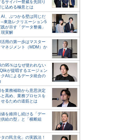
するサイバー脅威を先回り
封じ込める極意とは
とAI、ぶつかる壁は同じだ
」─東急レクリエーション5
実践が示す「データ整備」
う現実解
AI活用の第一歩はマスター
タマネジメント（MDM）か
Iの95％はなぜ使われない
Qlikが提唱するエージェン
ックAIによるデータ統合の
軸
活用を業務補助から意思決定
へと高め、業務プロセスを
させるための道筋とは
の価値を維持し続ける「デー
続供給の型」と「横断組
ータの民主化」の実践法！