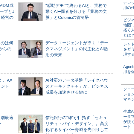
ナレ
るMDM成
“感動デモ”で終わるAIと、実務で
用の仕
ープとJ
動くAI─両者を分ける「業務の文
ン経営の
脈」とCelonisの管制塔
ビジ
地図
拓く
とは
ものは何
データエージェントが導く「デー
シャ
からの
タマネジメント」の民主化とAI活
をどう
現す
計
用の未来
Age
用を
く、AX
AI対応のデータ基盤「レイクハウ
メント
スアーキテクチャ」が、ビジネス
ソニ
成長を加速させる鍵に
ショ
マネ
生成
ータ
個別最適
信託銀行の“雄”が目指す「セキュ
が説く
か
リティ・バイ・デザイン」。高度
ート
化するサイバー脅威を先回りして