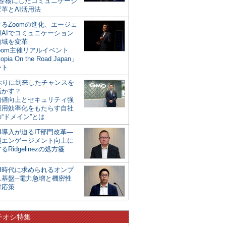
mを核にしたコミュニケーシ
革とAI活用法
るZoomの進化、エージェ
型AIでコミュニケーション
領域を変革
oom主催リアルイベント
opia On the Road Japan」
ート
年ぶりに到来したチャンスを
活かす？
価値向上とセキュリティ強
運用効率化をもたらす自社
“ドメイン”とは
I導入が迫るIT部門改革―
員エンゲージメント向上に
るRidgelinezの処方箋
AI時代に求められるオンプ
ス基盤─電力急増と機密性
対応策
チオシ特集