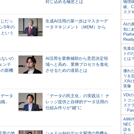
封じ込める極意とは
物理
破。C
スズ
同じだっ
生成AI活用の第一歩はマスターデ
AI
ン5年の
ータマネジメント（MDM）から
知にある
」という
Plat
Read
先進
トの
れないの
AI活用を業務補助から意思決定領
とは
ジェンテ
域へと高め、業務プロセスを進化
合の新機
させるための道筋とは
優れ
リを
ズ向
実像
VDI
「データ
「データの民主化」の実践法！ ナ
トコ
組織」
レッジ提供と自律的データ活用の
ズク
仕組み作りが“鍵”に
「Par
AI時
NEC・
語る
言葉の地
シャドーAIやデータ漏洩の危機を