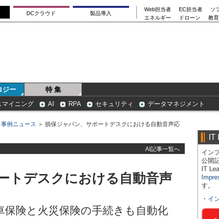
Web担当者
EC担当者
ソ
DCクラウド
製品導入
エネルギー
ドローン
教育
ロジー
特 集
スマイニング
AI
RPA
セキュリティ
データマネジメント
＞
事例ニュース
＞ 損保ジャパン、サポートデスクにおける自動音声応
IT
AI記事一覧へ
インプ
公開
IT 
ートデスクにおける自動音声
Impre
す。
・
イ
車保険と火災保険の手続きも自動化