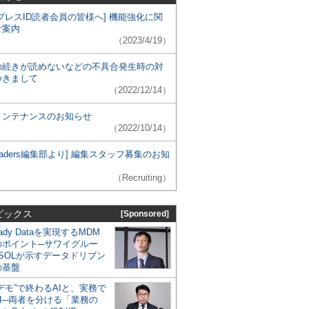
プレスID読者会員の皆様へ] 機能強化に関
ご案内
（2023/4/19）
の続きが読めないなどの不具合発生時の対
つきまして
（2022/12/14）
メンテナンスのお知らせ
（2022/10/14）
 Leaders編集部より] 編集スタッフ募集のお知
（Recruiting）
ピックス
[Sponsored]
eady Dataを実現するMDM
のポイント─サワイグルー
SOLが示すデータドリブン
の基盤
デモ”で終わるAIと、実務で
I─両者を分ける「業務の