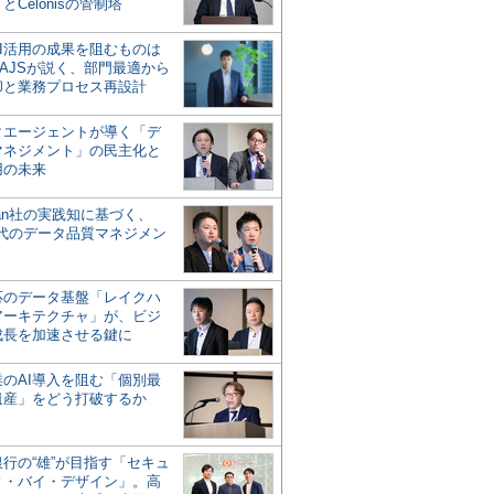
とCelonisの管制塔
AI活用の成果を阻むものは
AJSが説く、部門最適から
却と業務プロセス再設計
タエージェントが導く「デ
マネジメント」の民主化と
用の未来
san社の実践知に基づく、
時代のデータ品質マネジメン
対応のデータ基盤「レイクハ
アーキテクチャ」が、ビジ
成長を加速させる鍵に
業のAI導入を阻む「個別最
遺産」をどう打破するか
行の“雄”が目指す「セキュ
ィ・バイ・デザイン」。高