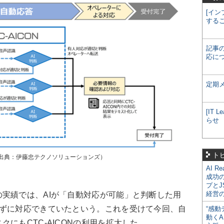
[イン
する
記事
応に
定期
[IT
らせ
ト
出典：伊藤忠テクノソリューションズ）
AI R
成功
プとJ
経営
実績では、AIが「自動対応が可能」と判断した用
さずに対応できていたという。これを受けて今回、自
“感動
動くA
にもCTC-AICONの利用を拡大した。