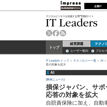
企業IT
デジタルビジネスを加速する専門情報サイト
経営課題
テクノ
トップ
ユーザー動向
プロセ
IT Leaders トップ
＞
テクノロジー一覧
＞
AI
答の対象を拡大
AI
[
事例ニュース
]
損保ジャパン、サポ
応答の対象を拡大
自賠責保険に加え、自動