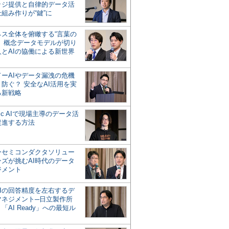
ッジ提供と自律的データ活
組み作りが“鍵”に
ネス全体を俯瞰する“言葉の
”、概念データモデルが切り
人とAIの協働による新世界
？
ドーAIやデータ漏洩の危機
防ぐ？ 安全なAI活用を実
る新戦略
ntic AIで現場主導のデータ活
促進する方法
ーセミコンダクタソリュー
ンズが挑むAI時代のデータ
ジメント
AIの回答精度を左右するデ
マネジメント─日立製作所
「AI Ready」への最短ル