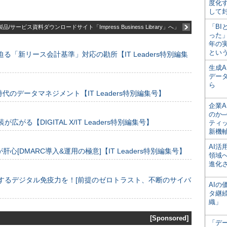
度化
して
「BI
品/サービス資料ダウンロードサイト「Impress Business Library」へ」
った
年の
とい
る「新リース会計基準」対応の勘所【IT Leaders特別編集
生成
デー
ら
のデータマネジメント【IT Leaders特別編集号】
企業A
のか─
装が広がる【DIGITAL X/IT Leaders特別編集号】
ティ
新機
AI
[DMARC導入&運用の極意]【IT Leaders特別編集号】
領域
進化
するデジタル免疫力を！[前提のゼロトラスト、不断のサイバ
AI
タ継
織」
[Sponsored]
「デ