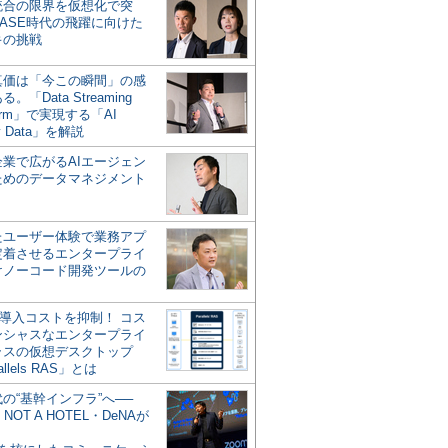
統合の限界を仮想化で突
ASE時代の飛躍に向けた
キの挑戦
の真価は「今この瞬間」の感
。「Data Streaming
form」で実現する「AI
y Data」を解説
企業で広がるAIエージェン
ためのデータマネジメント
？
たユーザー体験で業務アプ
定着させるエンタープライ
けノーコード開発ツールの
の導入コストを抑制！ コス
ンシャスなエンタープライ
ラスの仮想デスクトップ
allels RAS」とは
代の“基幹インフラ”へ──
NOT A HOTEL・DeNAが