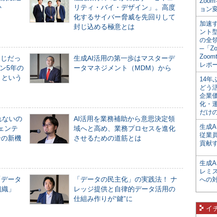
Zoo
か
リティ・バイ・デザイン」。高度
ョン変
化するサイバー脅威を先回りして
加速す
封じ込める極意とは
ント
の全
─「Z
Zoomt
同じだっ
生成AI活用の第一歩はマスターデ
レポ
ン5年の
ータマネジメント（MDM）から
」という
14
どう
企業
化・
だけの
れないの
AI活用を業務補助から意思決定領
生成A
ジェンテ
域へと高め、業務プロセスを進化
従業
合の新機
させるための道筋とは
貢献す
生成
レミ
「データ
「データの民主化」の実践法！ ナ
への
組織」
レッジ提供と自律的データ活用の
仕組み作りが“鍵”に
イ