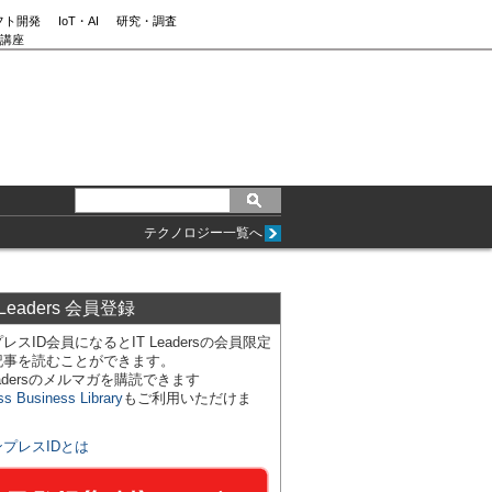
フト開発
IoT・AI
研究・調査
講座
テクノロジー一覧へ
 Leaders 会員登録
レスID会員になるとIT Leadersの会員限定
記事を読むことができます。
Leadersのメルマガを購読できます
ss Business Library
もご利用いただけま
ンプレスIDとは