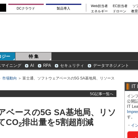
Web担当者
EC担当者
ソ
DCクラウド
製品導入
エネルギー
ドローン
教育
ロジー
特 集
スマイニング
AI
RPA
セキュリティ
データマネジメント
＞
市場動向
＞ 富士通、ソフトウェアベースの5G SA基地局、リソース
IT
5G記事一覧へ
インプ
公開
IT 
ベースの5G SA基地局、リソ
Impre
す。
てCO
排出量を5割超削減
2
・
イ