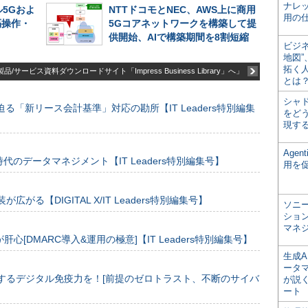
ナレ
ル5Gおよ
NTTドコモとNEC、AWS上に商用
用の仕
隔操作・
5Gコアネットワークを構築して提
供開始、AIで構築期間を8割短縮
ビジ
地図
拓く
品/サービス資料ダウンロードサイト「Impress Business Library」へ」
とは
シャ
る「新リース会計基準」対応の勘所【IT Leaders特別編集
をどう
現す
Age
のデータマネジメント【IT Leaders特別編集号】
用を
装が広がる【DIGITAL X/IT Leaders特別編集号】
ソニ
ショ
マネ
[DMARC導入&運用の極意]【IT Leaders特別編集号】
生成
ータ
するデジタル免疫力を！[前提のゼロトラスト、不断のサイバ
が説く
ート