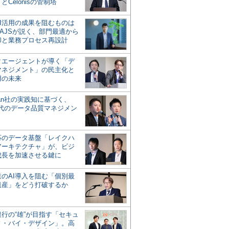
とCelonisの管制塔
AI活用の成果を阻むものは
AJSが説く、部門最適から
却と業務プロセス再設計
タエージェントが導く「デ
マネジメント」の民主化と
用の未来
san社の実践知に基づく、
時代のデータ品質マネジメン
対応のデータ基盤「レイクハ
アーキテクチャ」が、ビジ
成長を加速させる鍵に
業のAI導入を阻む「個別最
遺産」をどう打破するか
行の“雄”が目指す「セキュ
ィ・バイ・デザイン」。高