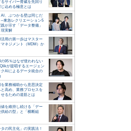
するサイバー脅威を先回り
封じ込める極意とは
とAI、ぶつかる壁は同じだ
」─東急レクリエーション5
実践が示す「データ整備」
う現実解
AI活用の第一歩はマスター
タマネジメント（MDM）か
Iの95％はなぜ使われない
Qlikが提唱するエージェン
ックAIによるデータ統合の
軸
活用を業務補助から意思決定
へと高め、業務プロセスを
させるための道筋とは
の価値を維持し続ける「デー
続供給の型」と「横断組
ータの民主化」の実践法！