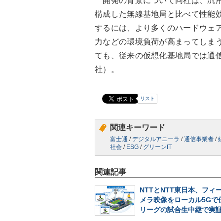
開発の背景について同社は、汎用
構成した無線基地局と比べて性能
するには、より多くのハードウェ
力などの環境負荷が高まってしま
ても、従来の仮想化基地局では通
社）。
リスト
関連キーワード
富士通
/
デジタルアニーラ
/
通信事業者
/
社会
/
ESG
/
グリーンIT
関連記事
NTTとNTT東日本、フィ
メラ映像をローカル5Gで
リーグの試合生中継で実