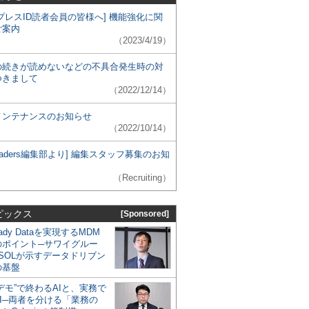
プレスID読者会員の皆様へ] 機能強化に関
ご案内
（2023/4/19）
の続きが読めないなどの不具合発生時の対
つきまして
（2022/12/14）
メンテナンスのお知らせ
（2022/10/14）
 Leaders編集部より] 編集スタッフ募集のお知
（Recruiting）
ピックス
[Sponsored]
eady Dataを実現するMDM
のポイント─サワイグルー
SOLが示すデータドリブン
の基盤
デモ”で終わるAIと、実務で
I─両者を分ける「業務の