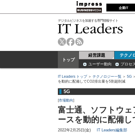
企業IT
デジタルビジネスを加速する専門情報サイト
経営課題
テクノ
トップ
ユーザー動向
プロセ
IT Leaders トップ
＞
テクノロジー一覧
＞
5G
を動的に配備してCO2排出量を5割超削減
5G
[
市場動向
]
富士通、ソフトウェア
ースを動的に配備し
2022年2月25日(金)
IT Leaders編集部