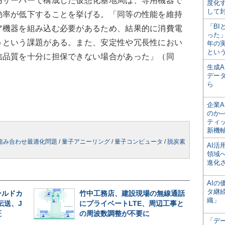
サーバーで構成した仮想化基地局は、専用機器で
度化
して
効率が低下することを挙げる。「同等の性能を維持
「BI
ア機器を組み込む必要があるため、結果的に消費電
った
うという課題がある。また、安定性や冗長性におい
年の
とい
信品質を十分に担保できない場合があった」（同
生成
デー
ら
企業A
のか─
ティ
新機
組み合わせ最適化問題
/
量子アニーリング
/
量子コンピュータ
/
脱炭素
AI
領域
進化
AI
タ継
ールドカ
竹中工務店、建設現場の無線通話
織」
伝送、J
にプライベートLTE、周辺工事と
証
の周波数調整が不要に
「デ