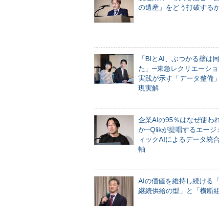
の遺産」をどう打破する
「BIとAI、ぶつかる壁は
た」─東急レクリエーショ
実践が示す「データ整備
現実解
企業AIの95％はなぜ使わ
か─Qlikが提唱するエー
ィックAIによるデータ統
軸
AIの価値を維持し続ける
継続供給の型」と「横断