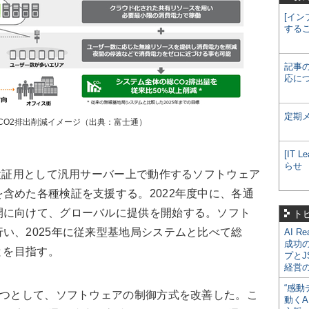
[イン
する
記事
応に
定期
CO2排出削減イメージ（出典：富士通）
[IT
らせ
検証用として汎用サーバー上で動作するソフトウェア
含めた各種検証を支援する。2022年度中に、各通
開に向けて、グローバルに提供を開始する。ソフト
ト
い、2025年に従来型基地局システムと比べて総
AI R
成功
とを目指す。
プとJ
経営
“感動
1つとして、ソフトウェアの制御方式を改善した。こ
動くA