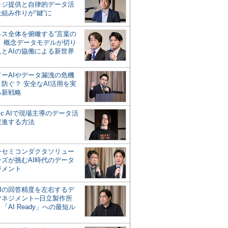
ッジ提供と自律的データ活
組み作りが“鍵”に
ネス全体を俯瞰する“言葉の
”、概念データモデルが切り
人とAIの協働による新世界
？
ドーAIやデータ漏洩の危機
防ぐ？ 安全なAI活用を実
る新戦略
ntic AIで現場主導のデータ活
促進する方法
ーセミコンダクタソリュー
ンズが挑むAI時代のデータ
ジメント
AIの回答精度を左右するデ
マネジメント─日立製作所
「AI Ready」への最短ル