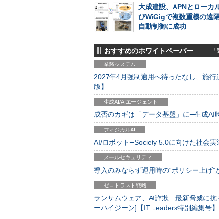
大成建設、APNとローカ
びWiGigで複数重機の遠
自動制御に成功
おすすめのホワイトペーパー
「製
業務システム
2027年4月強制適用へ待ったなし、施行迫
版】
生成AI/AIエージェント
成否のカギは「データ基盤」に─生成AI時代
フィジカルAI
AI/ロボット─Society 5.0に向けた社会実
メールセキュリティ
導入のみならず運用時の“ポリシー上げ”が肝心
ゼロトラスト戦略
ランサムウェア、AI詐欺…最新脅威に抗
ーハイジーン]【IT Leaders特別編集号】