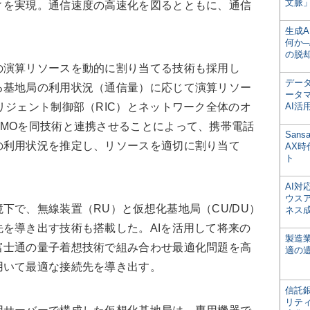
文脈」
ィを実現。通信速度の高速化を図るとともに、通信
。
生成
何か─
の脱
演算リソースを動的に割り当てる技術も採用し
デー
る基地局の利用状況（通信量）に応じて演算リソー
ータ
リジェント制御部（RIC）とネットワーク全体のオ
AI活
MOを同技術と連携させることによって、携帯電話
San
の利用状況を推定し、リソースを適切に割り当て
AX
ト
AI
ウス
で、無線装置（RU）と仮想化基地局（CU/DU）
ネス
を導き出す技術も搭載した。AIを活用して将来の
製造
富士通の量子着想技術で組み合わせ最適化問題を高
適の
用いて最適な接続先を導き出す。
信託銀
リテ