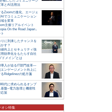
mを核にしたコミュニケーシ
革とAI活用法
るZoomの進化、エージェ
型AIでコミュニケーション
領域を変革
oom主催リアルイベント
opia On the Road Japan」
ート
年ぶりに到来したチャンスを
活かす？
価値向上とセキュリティ強
運用効率化をもたらす自社
“ドメイン”とは
I導入が迫るIT部門改革―
員エンゲージメント向上に
るRidgelinezの処方箋
AI時代に求められるオンプ
ス基盤─電力急増と機密性
対応策
チオシ特集