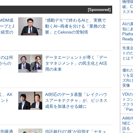
物理
破。C
[Sponsored]
スズ
るMDM成
“感動デモ”で終わるAIと、実務で
AI
ープとJ
動くAI─両者を分ける「業務の文
知にある
ン経営の
脈」とCelonisの管制塔
Plat
Read
先進
トの
ものは何
データエージェントが導く「デー
とは
からの
タマネジメント」の民主化とAI活
計
用の未来
優れ
リを
ズ向
実像
く、AX
AI対応のデータ基盤「レイクハウ
VDI
トコ
メント
スアーキテクチャ」が、ビジネス
ズク
成長を加速させる鍵に
「Par
AI時
NEC・
語る
個別最適
信託銀行の“雄”が目指す「セキュ