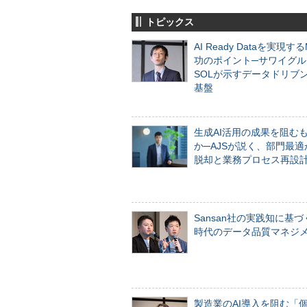
トピックス
AI Ready Dataを実現す
功のポイント─サワイグル
SOLが示すデータドリブ
基盤
生成AI活用の成果を阻む
か─AJSが説く、部門最適
脱却と業務プロセス再設
Sansan社の実践知に基づ
時代のデータ品質マネジ
製造業のAI導入を阻む「