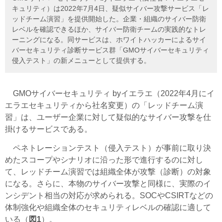
キュリティ）は2022年7月4日、疑似サイバー攻撃サービス「レ
ッドチーム演習」を提供開始した。企業・組織のサイバー防衛
レベルを確認できるほか、サイバー防衛チームの実践的なトレ
ーニングになる。同サービスは、ホワイトハッカーによるサイ
バーセキュリティ診断サービス群「GMOサイバーセキュリティ
侵入テスト」の新メニューとして提供する。
GMOサイバーセキュリティ byイエラエ（2022年4月にイ
エラエセキュリティから社名変更）の「レッドチーム演
習」は、ユーザー企業に対して疑似的なサイバー攻撃を仕
掛けるサービスである。
ペネトレーションテスト（侵入テスト）が事前に取り決
めたスコープやシナリオに沿った形で進行するのに対し
て、レッドチーム演習では組織全体が攻撃（診断）の対象
になる。さらに、本物のサイバー攻撃と同様に、実際のイ
ンシデント相当の対応が求められる。SOCやCSIRTなどの
体制強化や組織全体のセキュリティレベルの確認に適して
いる（
図1
）。