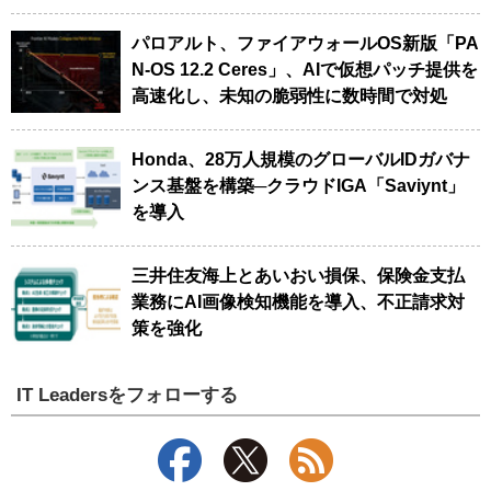
パロアルト、ファイアウォールOS新版「PA
N-OS 12.2 Ceres」、AIで仮想パッチ提供を
高速化し、未知の脆弱性に数時間で対処
Honda、28万人規模のグローバルIDガバナ
ンス基盤を構築─クラウドIGA「Saviynt」
を導入
三井住友海上とあいおい損保、保険金支払
業務にAI画像検知機能を導入、不正請求対
策を強化
IT Leadersをフォローする