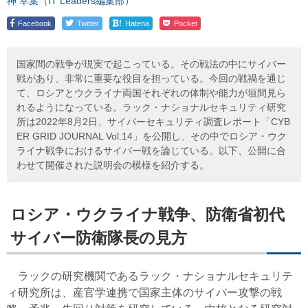
神 幸葉（IT Leaders編集部）
!
Facebook
Twitter
Hatena
Pocket
国家間の戦争が現実で起こっている。その戦法の中にサイバー
戦があり、非常に重要な役目を担っている。今回の戦禍を通じ
て、ロシアとウクライナ両国それぞれの体制や能力が垣間見ら
れるようになっている。ラック・ナショナルセキュリティ研究
所は2022年8月2日、サイバーセキュリティ調査レポート「CYB
ER GRID JOURNAL Vol.14」を公開し、その中でロシア・ウク
ライナ戦争におけるサイバー戦を論じている。以下、公開に合
わせて開催された説明会の模様を紹介する。
ロシア・ウクライナ戦争、防衛省初代
サイバー防衛隊長の見方
ラックの研究機関であるラック・ナショナルセキュリテ
ィ研究所は、産官学連携で国家主体のサイバー攻撃の戦