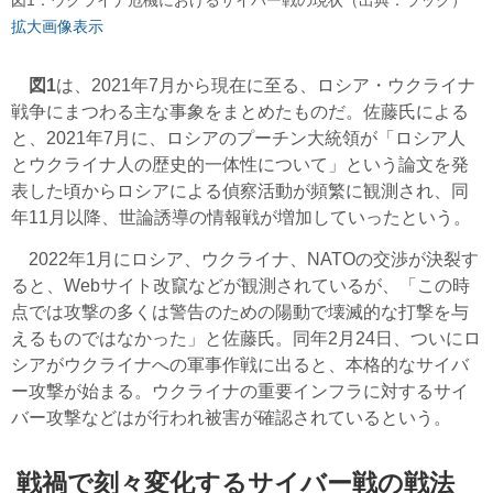
拡大画像表示
図1
は、2021年7月から現在に至る、ロシア・ウクライナ
戦争にまつわる主な事象をまとめたものだ。佐藤氏による
と、2021年7月に、ロシアのプーチン大統領が「ロシア人
とウクライナ人の歴史的一体性について」という論文を発
表した頃からロシアによる偵察活動が頻繁に観測され、同
年11月以降、世論誘導の情報戦が増加していったという。
2022年1月にロシア、ウクライナ、NATOの交渉が決裂す
ると、Webサイト改竄などが観測されているが、「この時
点では攻撃の多くは警告のための陽動で壊滅的な打撃を与
えるものではなかった」と佐藤氏。同年2月24日、ついにロ
シアがウクライナへの軍事作戦に出ると、本格的なサイバ
ー攻撃が始まる。ウクライナの重要インフラに対するサイ
バー攻撃などはが行われ被害が確認されているという。
戦禍で刻々変化するサイバー戦の戦法