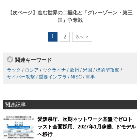
【次ページ】
進む世界の二極化と「グレーゾーン・第三
国」争奪戦
1
2
次へ
>
関連キーワード
ラック
/
ロシア
/
ウクライナ
/
欧州
/
米国
/
標的型攻撃
/
サイバー攻撃
/
重要インフラ
/
NISC
/
軍事
関連記事
愛媛県庁、次期ネットワーク基盤でゼロト
ラスト全面採用、2027年1月稼働、β'モデル
へ移行