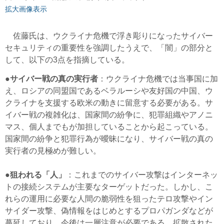
拡大画像表示
佐藤氏は、ウクライナ危機で浮き彫りになったサイバー
セキュリティの重要性を強調したうえで、「闇」の部分と
して、以下の3点を指摘している。
●
サイバー戦の真の実行者
：ウクライナ危機では当事国に加
え、ロシアの同盟国であるベラルーシや友好国の中国、ウ
クライナを支援する欧米の動きに留意する必要がある。サ
イバー戦の複雑化は、国家間の紛争に、犯罪組織やアノニ
マス、個人までもが加担していることから起こっている。
国家間の紛争と犯罪行為が曖昧になり、サイバー戦の真の
実行者の見極めが難しい。
●
狙われる「人」
：これまでのサイバー攻撃はインターネッ
トの接続システムが主要なターゲットだった。しかし、こ
れらの運用に必要な人間の脆弱性を狙ったテロ攻撃やイン
サイダー攻撃、偽情報をはじめとするプロパガンダなどが
蔓延しており、今後は一層注意が必要である。拡散された