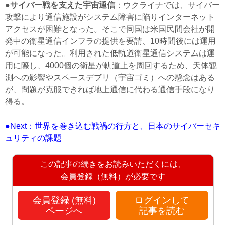
●
サイバー戦を支えた宇宙通信
：ウクライナでは、サイバー
攻撃により通信施設がシステム障害に陥りインターネット
アクセスが困難となった。そこで同国は米国民間会社が開
発中の衛星通信インフラの提供を要請、10時間後には運用
が可能になった。利用された低軌道衛星通信システムは運
用に際し、4000個の衛星が軌道上を周回するため、天体観
測への影響やスペースデブリ（宇宙ゴミ）への懸念はある
が、問題が克服できれば地上通信に代わる通信手段になり
得る。
●Next：世界を巻き込む戦禍の行方と、日本のサイバーセキ
ュリティの課題
この記事の続きをお読みいただくには、
会員登録（無料）が必要です
会員登録 (無料)
ログインして
ページへ
記事を読む