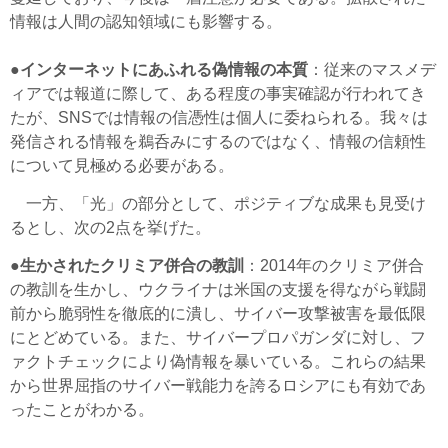
情報は人間の認知領域にも影響する。
●
インターネットにあふれる偽情報の本質
：従来のマスメデ
ィアでは報道に際して、ある程度の事実確認が行われてき
たが、SNSでは情報の信憑性は個人に委ねられる。我々は
発信される情報を鵜呑みにするのではなく、情報の信頼性
について見極める必要がある。
一方、「光」の部分として、ポジティブな成果も見受け
るとし、次の2点を挙げた。
●
生かされたクリミア併合の教訓
：2014年のクリミア併合
の教訓を生かし、ウクライナは米国の支援を得ながら戦闘
前から脆弱性を徹底的に潰し、サイバー攻撃被害を最低限
にとどめている。また、サイバープロパガンダに対し、フ
ァクトチェックにより偽情報を暴いている。これらの結果
から世界屈指のサイバー戦能力を誇るロシアにも有効であ
ったことがわかる。