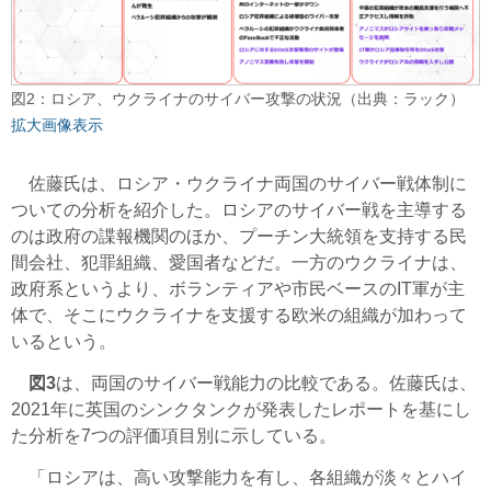
図2：ロシア、ウクライナのサイバー攻撃の状況（出典：ラック）
拡大画像表示
佐藤氏は、ロシア・ウクライナ両国のサイバー戦体制に
ついての分析を紹介した。ロシアのサイバー戦を主導する
のは政府の諜報機関のほか、プーチン大統領を支持する民
間会社、犯罪組織、愛国者などだ。一方のウクライナは、
政府系というより、ボランティアや市民ベースのIT軍が主
体で、そこにウクライナを支援する欧米の組織が加わって
いるという。
図3
は、両国のサイバー戦能力の比較である。佐藤氏は、
2021年に英国のシンクタンクが発表したレポートを基にし
た分析を7つの評価項目別に示している。
「ロシアは、高い攻撃能力を有し、各組織が淡々とハイ