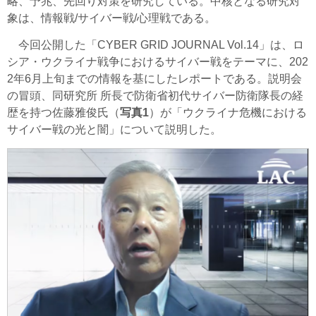
略、予兆、先回り対策を研究している。中核となる研究対
象は、情報戦/サイバー戦/心理戦である。
今回公開した「CYBER GRID JOURNAL Vol.14」は、ロ
シア・ウクライナ戦争におけるサイバー戦をテーマに、202
2年6月上旬までの情報を基にしたレポートである。説明会
の冒頭、同研究所 所長で防衛省初代サイバー防衛隊長の経
歴を持つ佐藤雅俊氏（
写真1
）が「ウクライナ危機における
サイバー戦の光と闇」について説明した。