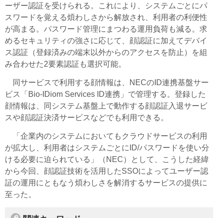
ーザー認証を受けられる。これにより、システムごとにパ
スワードを覚える煩わしさから解放され、利用者の利便性
が高まる。パスワード管理にまつわる運用負荷も減る。求
めるセキュリティの強さに応じて、顔認証に加えてデバイ
ス認証（登録済みの端末以外からのアクセスを防止）を組
み合わせた2要素認証も選択可能。
同サービスで利用する顔情報は、NECのID連携基盤サー
ビス「Bio-IDiom Services ID連携」で管理する。登録した
顔情報は、同システム基盤上で動作する顔認証入退サービ
スや顔認証決済サービスなどでも利用できる。
「企業内のシステムにおいてもクラウドサービスの利用
が拡大し、利用者はシステムごとにID/パスワードを使い分
ける必要に迫られている」（NEC）として、こうした経緯
から今回、顔認証技術を活用したSSOによってユーザー認
証の運用にともなう煩わしさを解消するサービスの提供に
至った。