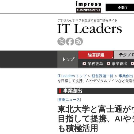
企業IT
デジタルビジネスを加速する専門情報サイト
経営課題
テクノ
トップ
業務改革
事業創出
IT Leaders トップ
＞
経営課題一覧
＞
事業創出
を目指して提携、AIやデジタルツインなど先端
事業創出
[
事例ニュース
]
東北大学と富士通が
目指して提携、AI
も積極活用