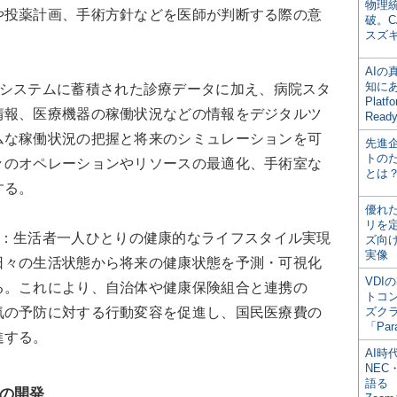
物理
や投薬計画、手術方針などを医師が判断する際の意
破。C
スズ
AI
知にある
システムに蓄積された診療データに加え、病院スタ
Plat
情報、医療機器の稼働状況などの情報をデジタルツ
Read
ムな稼働状況の把握と将来のシミュレーションを可
先進
トの
々のオペレーションやリソースの最適化、手術室な
とは
する。
優れ
リを
：生活者一人ひとりの健康的なライフスタイル実現
ズ向
実像
日々の生活状態から将来の健康状態を予測・可視化
VDI
る。これにより、自治体や健康保険組合と連携の
トコ
気の予防に対する行動変容を促進し、国民医療費の
ズク
「Par
進する。
AI時
NEC・
語る
ルの開発