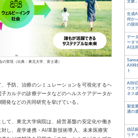
文脈」
生成
何か─
の脱
デー
ータ
AI活
San
会の実現（出典：東北大学、富士通）
AX
ト
AI
、予防、治療のシミュレーションを可視化するヘ
ウス
電子カルテの診療データなどのヘルスケアデータか
ネス
I開発などの共同研究を挙げている。
製造
適の
して、東北大学病院は、経営基盤の安定化や働き
信託銀
対し、産学連携・AI/革新技術導入、未来医療実
リテ