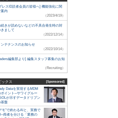
プレスID読者会員の皆様へ] 機能強化に関
ご案内
（2023/4/19）
の続きが読めないなどの不具合発生時の対
つきまして
（2022/12/14）
メンテナンスのお知らせ
（2022/10/14）
 Leaders編集部より] 編集スタッフ募集のお知
（Recruiting）
ピックス
[Sponsored]
eady Dataを実現するMDM
のポイント─サワイグルー
SOLが示すデータドリブン
の基盤
デモ”で終わるAIと、実務で
I─両者を分ける「業務の