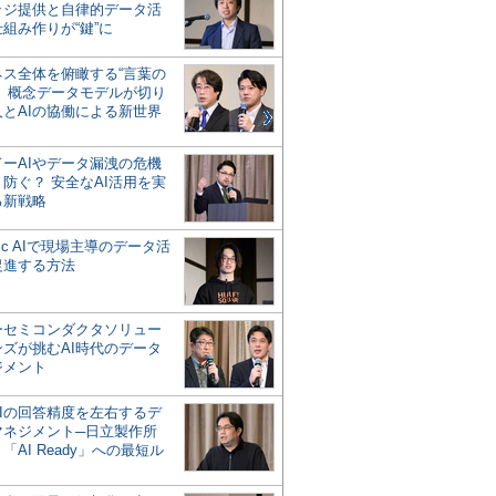
ッジ提供と自律的データ活
組み作りが“鍵”に
ネス全体を俯瞰する“言葉の
”、概念データモデルが切り
人とAIの協働による新世界
？
ドーAIやデータ漏洩の危機
防ぐ？ 安全なAI活用を実
る新戦略
ntic AIで現場主導のデータ活
促進する方法
ーセミコンダクタソリュー
ンズが挑むAI時代のデータ
ジメント
AIの回答精度を左右するデ
マネジメント─日立製作所
「AI Ready」への最短ル