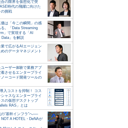
統合の限界を仮想化で突
ASE時代の飛躍に向けた
キの挑戦
の真価は「今この瞬間」の感
。「Data Streaming
form」で実現する「AI
y Data」を解説
企業で広がるAIエージェン
ためのデータマネジメント
？
たユーザー体験で業務アプ
定着させるエンタープライ
けノーコード開発ツールの
の導入コストを抑制！ コス
ンシャスなエンタープライ
ラスの仮想デスクトップ
allels RAS」とは
代の“基幹インフラ”へ──
NOT A HOTEL・DeNAが