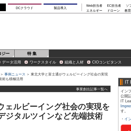
Web担当者
EC担当者
ソ
DCクラウド
製品導入
エネルギー
ドローン
教育
ロジー
特 集
データ活用
ワークスタイル
組織と人材
CIOコンピタンス
＞
事例ニュース
＞ 東北大学と富士通がウェルビーイング社会の実現
技術も積極活用
IT
事業創出記事一覧へ
インプ
公開
IT 
ウェルビーイング社会の実現を
Impre
す。
やデジタルツインなど先端技術
・
イ