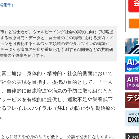
rs編集部）
台市）と富士通が、ウェルビーイング社会の実現に向けて戦略提
有する医療研究・データと、富士通のこの領域における技術・ノ
ションを可視化するヘルスケア領域のデジタルツインの構築や、
データから病気の発症や重症化を予測するAI開発などの共同研
ら、提携の全体像を紹介する。
富士通は、身体的・精神的・社会的側面において
グ社会の実現を目指す。提携の目的として、「一人
け、自律的に健康増進や病気の予防に取り組むとと
やサービスを有機的に提供し、運動不足や栄養低下
なるフレイルスパイラル（
注1
）の防止や早期治療の
る。
とともに筋力や心身の活力が低下し、介護が必要になりやすい、
お