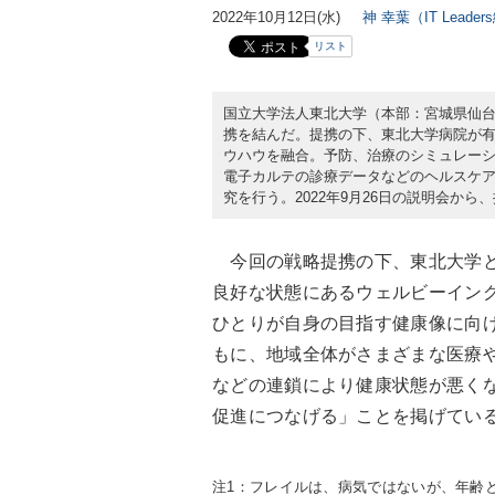
2022年10月12日(水)
神 幸葉（IT Leade
リスト
国立大学法人東北大学（本部：宮城県仙
携を結んだ。提携の下、東北大学病院が
ウハウを融合。予防、治療のシミュレー
電子カルテの診療データなどのヘルスケア
究を行う。2022年9月26日の説明会か
今回の戦略提携の下、東北大学と
良好な状態にあるウェルビーイン
ひとりが自身の目指す健康像に向
もに、地域全体がさまざまな医療
などの連鎖により健康状態が悪く
促進につなげる」ことを掲げてい
注1：フレイルは、病気ではないが、年齢