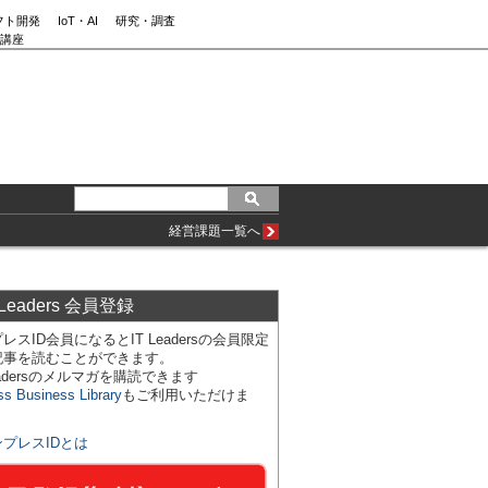
フト開発
IoT・AI
研究・調査
講座
経営課題一覧へ
 Leaders 会員登録
レスID会員になるとIT Leadersの会員限定
記事を読むことができます。
Leadersのメルマガを購読できます
ss Business Library
もご利用いただけま
ンプレスIDとは