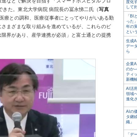
推進などで解決を目指す「スマートホスピタルプロ
度化
して
んできた。東北大学病院 病院長の冨永悌二氏（
写真
「BI
医療との調和、医療従事者にとってやりがいある勤
った
にさまざまな取り組みを進めているが、これらのビ
年の
とい
は限界があり、産学連携が必須」と富士通との提携
生成
デー
ら
企業A
のか─
ティ
新機
AI
領域
進化
AI
タ継
織」
「デ