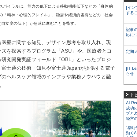
スパイラルは、筋力の低下による移動機能低下などの「身体的
[イン
する
の「精神・心理的フレイル」、独居や経済的困窮などの「社会
（自立度の低下）が急速に進むことを指す。
記事
応に
医療に関する知見、デザイン思考を取り入れ、現
ズを探索するプログラム「ASU」や、医療者とコ
定期
研究開発実証フィールド「OBL」といったプロジ
富士通の技術・知見や富士通Japanが提供する電子
[IT
らせ
プのヘルスケア領域のインフラや業務ノウハウと融
。
ト
AI R
成功
プとJ
経営
“感動
動くA