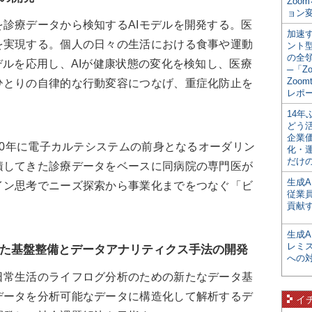
Zoo
ョン変
診療データから検知するAIモデルを開発する。医
加速す
を実現する。個人の日々の生活における食事や運動
ント
の全
デルを応用し、AIが健康状態の変化を検知し、医療
─「Z
Zoomt
ひとりの自律的な行動変容につなげ、重症化防止を
レポ
14
どう
企業
90年に電子カルテシステムの前身となるオーダリン
化・
だけの
積してきた診療データをベースに同病院の専門医が
生成A
イン思考でニーズ探索から事業化までをつなぐ「ビ
従業
。
貢献す
生成
レミ
た基盤整備とデータアナリティクス手法の開発
への
常生活のライフログ分析のための新たなデータ基
データを分析可能なデータに構造化して解析するデ
イ