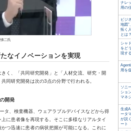
ナレ
用の仕
ビジ
地図
拓く
とは
永悌二氏
シャ
をどう
現す
新たなイノベーションを実現
Age
用を
きく、「共同研究開発」と「人材交流、研究・開
。共同研究開発は次の3点の分野で行われる。
ソニ
ショ
マネ
の開発
生成
ータ、検査機器、ウェアラブルデバイスなどから得
ータ
が説く
ン上に患者像を再現する。そこに多様なリアルタイ
ート
確かつ迅速に患者の病状把握が可能になる。これに