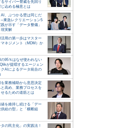
するサイバー脅威を先回り
封じ込める極意とは
とAI、ぶつかる壁は同じだ
」─東急レクリエーション5
実践が示す「データ整備」
う現実解
AI活用の第一歩はマスター
タマネジメント（MDM）か
Iの95％はなぜ使われない
Qlikが提唱するエージェン
ックAIによるデータ統合の
軸
活用を業務補助から意思決定
へと高め、業務プロセスを
させるための道筋とは
の価値を維持し続ける「デー
続供給の型」と「横断組
ータの民主化」の実践法！