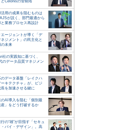
とCelonisの管制塔
AI活用の成果を阻むものは
AJSが説く、部門最適から
却と業務プロセス再設計
タエージェントが導く「デ
マネジメント」の民主化と
用の未来
san社の実践知に基づく、
時代のデータ品質マネジメン
対応のデータ基盤「レイクハ
アーキテクチャ」が、ビジ
成長を加速させる鍵に
業のAI導入を阻む「個別最
遺産」をどう打破するか
行の“雄”が目指す「セキュ
ィ・バイ・デザイン」。高