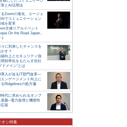
mを核にしたコミュニケーシ
革とAI活用法
るZoomの進化、エージェ
型AIでコミュニケーション
領域を変革
oom主催リアルイベント
opia On the Road Japan」
ート
年ぶりに到来したチャンスを
活かす？
価値向上とセキュリティ強
運用効率化をもたらす自社
“ドメイン”とは
I導入が迫るIT部門改革―
員エンゲージメント向上に
るRidgelinezの処方箋
AI時代に求められるオンプ
ス基盤─電力急増と機密性
対応策
チオシ特集