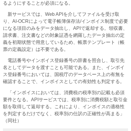
るようにすることが必須になる。
新サービスでは、Web APIを介してファイルを受け取
り、AI-OCRによって電子帳簿保存法/インボイス制度で必要
になる項目のみをデータ抽出し、APIで返却する。領収書、
請求書、注文書などの対象証憑を網羅したデータ抽出の定
義を初期状態で用意しているため、帳票テンプレート（帳
票の定義設定）は不要である。
電話番号やインボイス登録番号の辞書を照合し、取引先
名としてデータを渡すことも可能である。また、インボイ
ス登録番号においては、国税庁のデータベース上の有無を
確認することで、インボイスとしての有効性も判定する。
「インボイスにおいては、消費税の税率別の記載も必須
要件となる。APIサービスでは、税率別に消費税額と取引金
額を取得して返却する。これにより、インボイスの適格性
を判定するだけでなく、税率別の仕訳の正確性が高まる」
（同社）