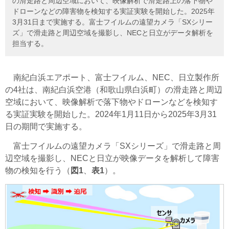
の滑走路と周辺空域において、映像解析で滑走路上の落下物や
ドローンなどの障害物を検知する実証実験を開始した。2025年
3月31日まで実施する。富士フイルムの遠望カメラ「SXシリー
ズ」で滑走路と周辺空域を撮影し、NECと日立がデータ解析を
担当する。
南紀白浜エアポート、富士フイルム、NEC、日立製作所
の4社は、南紀白浜空港（和歌山県白浜町）の滑走路と周辺
空域において、映像解析で落下物やドローンなどを検知す
る実証実験を開始した。2024年1月11日から2025年3月31
日の期間で実施する。
富士フイルムの遠望カメラ「SXシリーズ」で滑走路と周
辺空域を撮影し、NECと日立が映像データを解析して障害
物の検知を行う（
図1
、
表1
）。