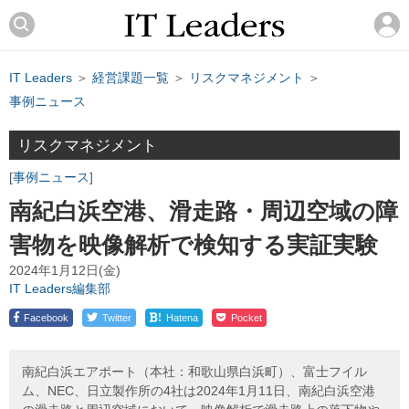
IT Leaders
＞
経営課題一覧
＞
リスクマネジメント
＞
事例ニュース
リスクマネジメント
事例ニュース
南紀白浜空港、滑走路・周辺空域の障
害物を映像解析で検知する実証実験
2024年1月12日(金)
IT Leaders編集部
!
Facebook
Twitter
Hatena
Pocket
南紀白浜エアポート（本社：和歌山県白浜町）、富士フイル
ム、NEC、日立製作所の4社は2024年1月11日、南紀白浜空港