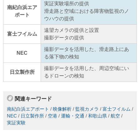
実証実験場所の提供
南紀白浜エア
滑走路と空域における障害物監視のノ
ポート
ウハウの提供
遠望カメラの提供と設置
富士フイルム
撮影データの提供
撮影データを活用した、滑走路上にあ
NEC
る落下物の検知
撮影データを活用した、周辺空域にい
日立製作所
るドローンの検知
関連キーワード
南紀白浜エアポート
/
映像解析
/
監視カメラ
/
富士フイルム
/
NEC
/
日立製作所
/
空港
/
運輸・交通
/
和歌山県
/
航空
/
実証実験