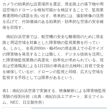
カメラの効果的な設置場所を選定。滑走路上の落下物や周
辺空域のドローンを検知可能かを検証することで、監視業
務運用時の課題を洗い出す。将来的には、撮影映像の活用
を広げて、付加価値のある効果的・効率的な空港の安全確
保を目指す。
南紀白浜空港では、航空機の安全な離着陸のために滑走
路と周辺空域を対象とした障害物の監視業務を行ってい
る。しかし、全長2000m・幅45mの滑走路上で小石サイズ
の障害物を発見することは難しく、デジタル技術を活用し
た障害物監視業務の高度化・効率化が求められている。現
在は空港職員による1日2回の車両走行点検時に目視で安全
を確保しているが、ドローンの監視と同様、広大な空域を
監視する手段としては限界があるという。
表1：南紀白浜空港で実施する、映像解析による障害物監視
実験の役割分担（出典：南紀白浜エアポート、富士フイル
ム、NEC、日立製作所）