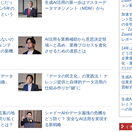
Zoo
同じだっ
生成AI活用の第一歩はマスターデ
ョン変
ン5年の
ータマネジメント（MDM）から
」という
加速す
ント
の全
─「Z
Zoomt
れないの
AI活用を業務補助から意思決定領
レポ
ジェンテ
域へと高め、業務プロセスを進化
14
合の新機
させるための道筋とは
どう
企業
化・
だけの
「データ
「データの民主化」の実践法！ ナ
生成A
組織」
レッジ提供と自律的データ活用の
従業
貢献す
仕組み作りが“鍵”に
生成
レミ
への
言葉の地
シャドーAIやデータ漏洩の危機を
切り拓く
どう防ぐ？ 安全なAI活用を実現す
界とは？
る新戦略
イ