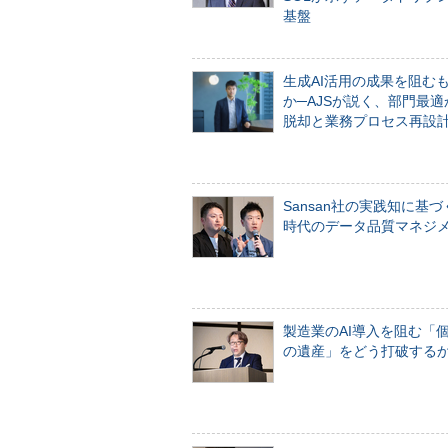
基盤
生成AI活用の成果を阻む
か─AJSが説く、部門最適
脱却と業務プロセス再設
Sansan社の実践知に基づ
時代のデータ品質マネジ
製造業のAI導入を阻む「
の遺産」をどう打破する