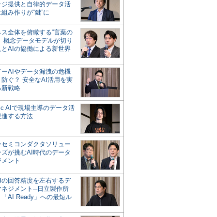
ッジ提供と自律的データ活
組み作りが“鍵”に
ネス全体を俯瞰する“言葉の
”、概念データモデルが切り
人とAIの協働による新世界
？
ドーAIやデータ漏洩の危機
防ぐ？ 安全なAI活用を実
る新戦略
ntic AIで現場主導のデータ活
促進する方法
ーセミコンダクタソリュー
ンズが挑むAI時代のデータ
ジメント
AIの回答精度を左右するデ
マネジメント─日立製作所
「AI Ready」への最短ル