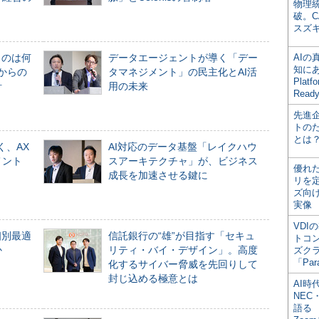
物理
破。C
スズ
ものは何
データエージェントが導く「デー
AI
知にある
からの
タマネジメント」の民主化とAI活
Plat
計
用の未来
Read
先進
トの
とは
く、AX
AI対応のデータ基盤「レイクハウ
メント
スアーキテクチャ」が、ビジネス
優れ
成長を加速させる鍵に
リを
ズ向
実像
VDI
個別最適
信託銀行の“雄”が目指す「セキュ
トコ
か
リティ・バイ・デザイン」。高度
ズク
「Par
化するサイバー脅威を先回りして
封じ込める極意とは
AI時
NEC・
語る