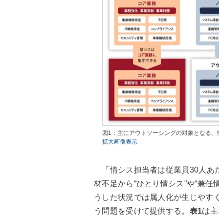
図1：主にアウトソーシングの対象となる、
拡大画像表示
「情シス担当者は従業員30人あた
材不足から“ひとり情シス”や“兼
うした状況では属人化が生じやす
う問題を受けて提供する。
表1
は主