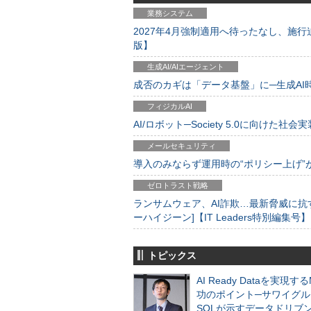
業務システム
2027年4月強制適用へ待ったなし、施行迫
版】
生成AI/AIエージェント
成否のカギは「データ基盤」に─生成AI時代
フィジカルAI
AI/ロボット─Society 5.0に向けた社会実
メールセキュリティ
導入のみならず運用時の“ポリシー上げ”が肝心
ゼロトラスト戦略
ランサムウェア、AI詐欺…最新脅威に抗
ーハイジーン]【IT Leaders特別編集号】
トピックス
AI Ready Dataを実現す
功のポイント─サワイグル
SOLが示すデータドリブ