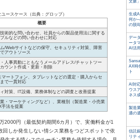
文脈」
なユースケース（出典：グロップ）
生成
何か─
概要
の脱
技術的な問い合わせ、社員からの製品使用法に関する
ブルなどの問い合わせに対応
デー
ータ
ム/Webサイトなどの保守、セキュリティ対策、障害
AI活
でアウトソース
San
・人事異動にともなうメールアドレス/チャットツー
AX
カウント作成・更新・削除
ト
スマートフォン、タブレットなどの選定・購入からセ
まで一貫対応
AI
ウス
ィ対策、IT設備、業務体制などの調査と改善提案
ネス
業・マーケティングなど）、業種別（製造業・小売業
X手法を提案
製造
適の
2000円（最低契約期間6カ月）で、実働料金が1
に数回しか発生しない情シス業務をつどスポットで依
信託銀
リテ
月発生する情シスのルーチン業務を依頼する場合、月