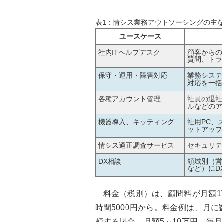
表1：情シス業務アウトソーシングの主
ユースケース
社内ITヘルプデスク
顧客からの
質問、トラ
保守・運用・障害対応
業務システ
対応を一括
各種アカウント管理
社員の退社
ルなどのア
機器導入、キッティング
社用PC、
ットアップ
情シス適正調査サービス
セキュリテ
DX相談
領域別（営
など）にD
料金（税別）は、顧問料が月額1万
時間5000円から。料金例は、月
頼する場合、月額5～10万円。毎