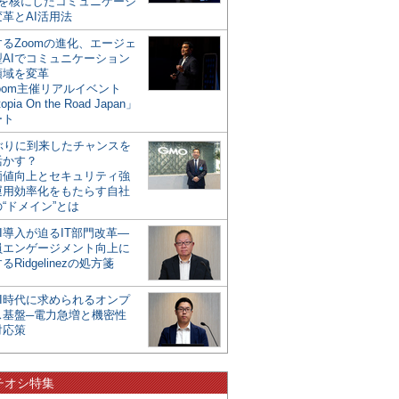
mを核にしたコミュニケーシ
革とAI活用法
るZoomの進化、エージェ
型AIでコミュニケーション
領域を変革
oom主催リアルイベント
opia On the Road Japan」
ート
年ぶりに到来したチャンスを
活かす？
価値向上とセキュリティ強
運用効率化をもたらす自社
“ドメイン”とは
I導入が迫るIT部門改革―
員エンゲージメント向上に
るRidgelinezの処方箋
AI時代に求められるオンプ
ス基盤─電力急増と機密性
対応策
チオシ特集