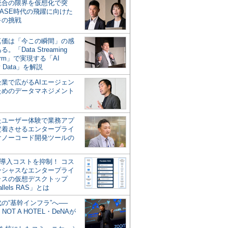
統合の限界を仮想化で突
ASE時代の飛躍に向けた
キの挑戦
の真価は「今この瞬間」の感
。「Data Streaming
form」で実現する「AI
y Data」を解説
企業で広がるAIエージェン
ためのデータマネジメント
？
たユーザー体験で業務アプ
定着させるエンタープライ
けノーコード開発ツールの
の導入コストを抑制！ コス
ンシャスなエンタープライ
ラスの仮想デスクトップ
allels RAS」とは
代の“基幹インフラ”へ──
NOT A HOTEL・DeNAが