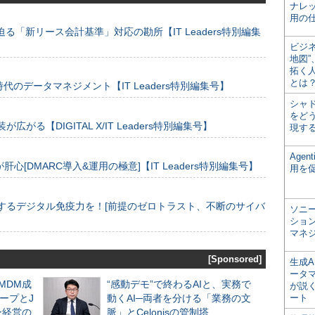
ナレ
用の仕
る「新リース会計基準」対応の勘所【IT Leaders特別編集
ビジ
地図
拓く
とは
のデータマネジメント【IT Leaders特別編集号】
シャ
をどう
装が広がる【DIGITAL X/IT Leaders特別編集号】
現す
Age
[DMARC導入&運用の極意]【IT Leaders特別編集号】
用を
するデジタル免疫力を！[前提のゼロトラスト、不断のサイバ
ソニ
ショ
マネ
[Sponsored]
生成
ータ
るMDM成
“感動デモ”で終わるAIと、実務で
が説く
ープとJ
動くAI─両者を分ける「業務の文
ート
ン経営の
脈」とCelonisの管制塔