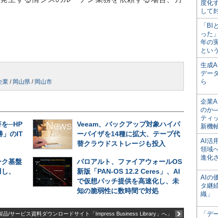
度化
して
「BI
った
年の
とい
生成
デー
ら
企業
/
岡山県
/
岡山市
企業A
のか─
ティ
を─HP
Veeam、バックアップ対象ハイパ
新機
」のIT
ーバイザを14種に拡大、テープ代
AI
替クラウドストレージも投入
領域
進化
ーク基盤
パロアルト、ファイアウォールOS
用し、
新版「PAN-OS 12.2 Ceres」、AI
AI
で仮想パッチ提供を高速化し、未
タ継
知の脆弱性に数時間で対処
織」
「デ
品/サービス資料ダウンロードサイト「Impress Business Library」へ」