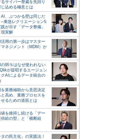
するサイバー脅威を先回り
封じ込める極意とは
とAI、ぶつかる壁は同じだ
」─東急レクリエーション5
実践が示す「データ整備」
う現実解
AI活用の第一歩はマスター
タマネジメント（MDM）か
Iの95％はなぜ使われない
Qlikが提唱するエージェン
ックAIによるデータ統合の
軸
活用を業務補助から意思決定
へと高め、業務プロセスを
させるための道筋とは
の価値を維持し続ける「デー
続供給の型」と「横断組
ータの民主化」の実践法！