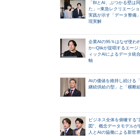
「BIとAI、ぶつかる壁は
た」─東急レクリエーショ
実践が示す「データ整備
現実解
企業AIの95％はなぜ使わ
か─Qlikが提唱するエー
ィックAIによるデータ統
軸
AIの価値を維持し続ける
継続供給の型」と「横断
ビジネス全体を俯瞰する“
図”、概念データモデルが
人とAIの協働による新世