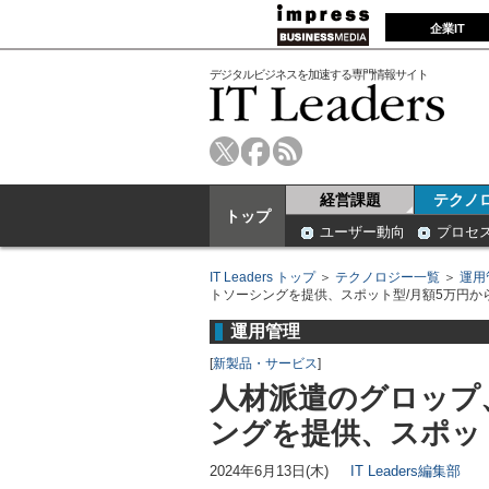
企業IT
デジタルビジネスを加速する専門情報サイト
経営課題
テクノ
トップ
ユーザー動向
プロセ
IT Leaders トップ
＞
テクノロジー一覧
＞
運用
トソーシングを提供、スポット型/月額5万円か
運用管理
[
新製品・サービス
]
人材派遣のグロップ
ングを提供、スポッ
2024年6月13日(木)
IT Leaders編集部