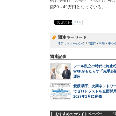
額20～40万円となっている。
リスト
関連キーワード
ITアウトソーシング
/
IT部門
/
中堅・中小
関連記事
ツール乱立の時代に終止符
WXPがもたらす「先手必勝
運用
愛媛県庁、次期ネットワ
でゼロトラストを全面採
2027年1月に稼働
おすすめのホワイトペーパー
「製