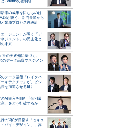
とCelonisの管制塔
AI活用の成果を阻むものは
AJSが説く、部門最適から
却と業務プロセス再設計
タエージェントが導く「デ
マネジメント」の民主化と
用の未来
san社の実践知に基づく、
時代のデータ品質マネジメン
対応のデータ基盤「レイクハ
アーキテクチャ」が、ビジ
成長を加速させる鍵に
業のAI導入を阻む「個別最
遺産」をどう打破するか
行の“雄”が目指す「セキュ
ィ・バイ・デザイン」。高