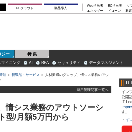
Web担当者
EC担当者
ソ
DCクラウド
製品導入
エネルギー
ドローン
教育
ロジー
特 集
スマイニング
AI
RPA
セキュリティ
データマネジメント
管理
＞
新製品・サービス
＞ 人材派遣のグロップ、情シス業務のアウ
ら
IT
運用管理記事一覧へ
インプ
公開
IT 
、情シス業務のアウトソーシ
Impre
す。
ト型/月額5万円から
・
イ