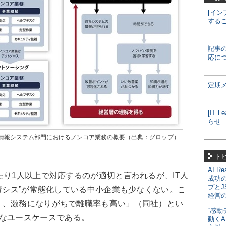
[イン
する
記事
応に
定期
[IT
らせ
情報システム部門におけるノンコア業務の概要（出典：グロップ）
ト
AI R
り1人以上で対応するのが適切と言われるが、IT人
成功
プとJ
任情シス”が常態化している中小企業も少なくない。こ
経営
く、激務になりがちで離職率も高い」（同社）とい
“感動
なユースケースである。
動くA