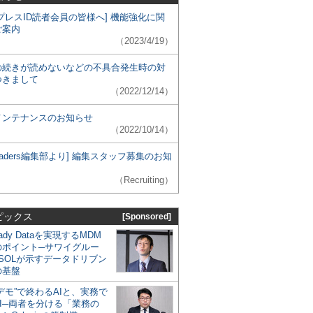
プレスID読者会員の皆様へ] 機能強化に関
ご案内
（2023/4/19）
の続きが読めないなどの不具合発生時の対
つきまして
（2022/12/14）
メンテナンスのお知らせ
（2022/10/14）
 Leaders編集部より] 編集スタッフ募集のお知
（Recruiting）
ピックス
[Sponsored]
eady Dataを実現するMDM
のポイント─サワイグルー
SOLが示すデータドリブン
の基盤
デモ”で終わるAIと、実務で
I─両者を分ける「業務の