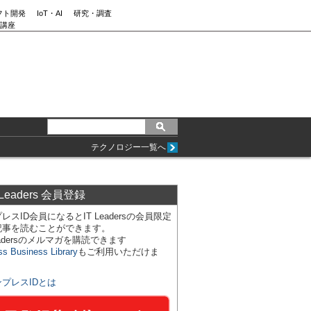
フト開発
IoT・AI
研究・調査
講座
テクノロジー一覧へ
 Leaders 会員登録
レスID会員になるとIT Leadersの会員限定
記事を読むことができます。
Leadersのメルマガを購読できます
ss Business Library
もご利用いただけま
ンプレスIDとは