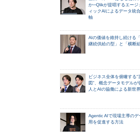
か─Qlikが提唱するエー
ィックAIによるデータ統
軸
AIの価値を維持し続ける
継続供給の型」と「横断
ビジネス全体を俯瞰する“
図”、概念データモデルが
人とAIの協働による新世
Agentic AIで現場主導の
用を促進する方法