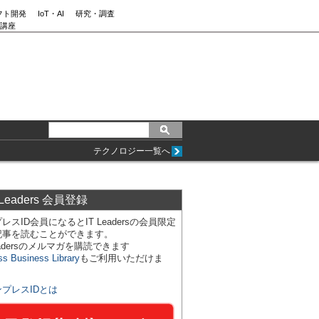
フト開発
IoT・AI
研究・調査
講座
テクノロジー一覧へ
 Leaders 会員登録
レスID会員になるとIT Leadersの会員限定
記事を読むことができます。
Leadersのメルマガを購読できます
ss Business Library
もご利用いただけま
ンプレスIDとは