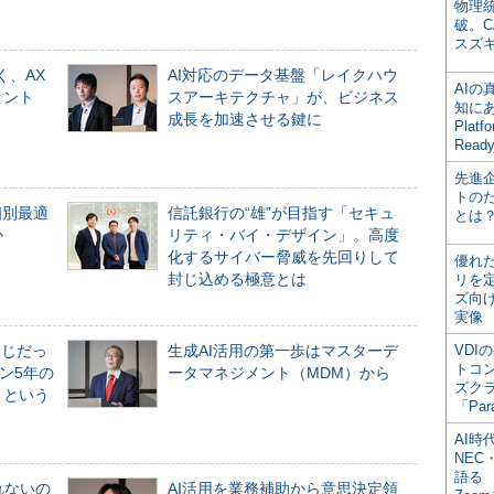
物理
破。C
スズ
く、AX
AI対応のデータ基盤「レイクハウ
AI
メント
スアーキテクチャ」が、ビジネス
知にある
成長を加速させる鍵に
Plat
Read
先進
トの
個別最適
信託銀行の“雄”が目指す「セキュ
とは
か
リティ・バイ・デザイン」。高度
化するサイバー脅威を先回りして
優れ
封じ込める極意とは
リを
ズ向
実像
同じだっ
生成AI活用の第一歩はマスターデ
VDI
トコ
ン5年の
ータマネジメント（MDM）から
ズク
」という
「Par
AI時
NEC・
語る
れないの
AI活用を業務補助から意思決定領