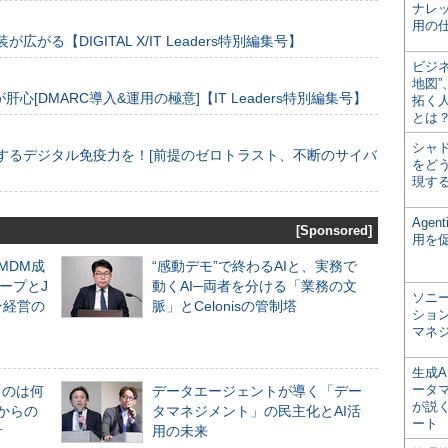
ナレ
用の仕
装が広がる【DIGITAL X/IT Leaders特別編集号】
ビジ
地図
[DMARC導入&運用の極意]【IT Leaders特別編集号】
拓く
とは
シャ
するデジタル免疫力を！[前提のゼロトラスト、不断のサイバ
をどう
現す
Age
[Sponsored]
用を
るMDM成
“感動デモ”で終わるAIと、実務で
ープとJ
動くAI─両者を分ける「業務の文
ソニ
ン経営の
脈」とCelonisの管制塔
ショ
マネ
生成
ータ
ものは何
データエージェントが導く「デー
が説く
からの
タマネジメント」の民主化とAI活
ート
計
用の未来