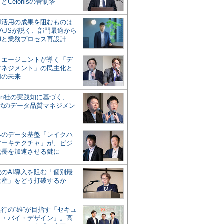
とCelonisの管制塔
AI活用の成果を阻むものは
AJSが説く、部門最適から
却と業務プロセス再設計
タエージェントが導く「デ
マネジメント」の民主化と
用の未来
san社の実践知に基づく、
時代のデータ品質マネジメン
対応のデータ基盤「レイクハ
アーキテクチャ」が、ビジ
成長を加速させる鍵に
業のAI導入を阻む「個別最
遺産」をどう打破するか
行の“雄”が目指す「セキュ
ィ・バイ・デザイン」。高