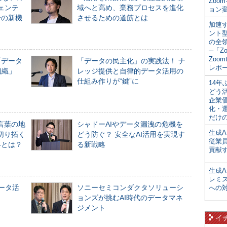
Zoo
ジェンテ
域へと高め、業務プロセスを進化
ョン変
合の新機
させるための道筋とは
加速す
ント
の全
─「Z
Zoomt
「データ
「データの民主化」の実践法！ ナ
レポ
組織」
レッジ提供と自律的データ活用の
仕組み作りが“鍵”に
14
どう
企業
化・
だけの
言葉の地
シャドーAIやデータ漏洩の危機を
生成A
切り拓く
どう防ぐ？ 安全なAI活用を実現す
従業
界とは？
る新戦略
貢献す
生成
レミ
データ活
ソニーセミコンダクタソリューシ
への
ョンズが挑むAI時代のデータマネ
ジメント
イ