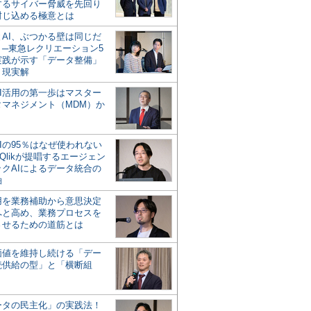
するサイバー脅威を先回り
封じ込める極意とは
とAI、ぶつかる壁は同じだ
」─東急レクリエーション5
実践が示す「データ整備」
う現実解
AI活用の第一歩はマスター
タマネジメント（MDM）か
Iの95％はなぜ使われない
Qlikが提唱するエージェン
ックAIによるデータ統合の
軸
活用を業務補助から意思決定
へと高め、業務プロセスを
させるための道筋とは
の価値を維持し続ける「デー
続供給の型」と「横断組
ータの民主化」の実践法！