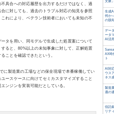
文脈」
不具合への対応履歴を出力するだけではなく、過
具合に対しても、過去のトラブル対応の知見を参照
生成
何か─
。これにより、ベテラン技術者においても未知の不
の脱
デー
ータ
AI活
ータを用い、同モデルで生成した処置案について
すると、80%以上の未知事象に対して、正解処置
San
AX
することを確認できたという。
ト
AI
現在、すでに製造業の工場などの保全現場で本番稼働してい
ウス
ネス
各ユースケースに向けてセミカスタマイズすること
援エンジンを実装可能だとしている。
製造
適の
信託銀
リテ