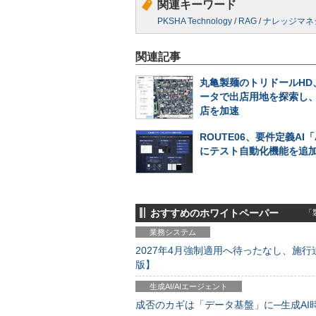
関連キーワード
PKSHA Technology
/
RAG
/
ナレッジマネ
関連記事
丸亀製麺のトリドールHD
ータで出店用地を探索し
店を加速
ROUTE06、要件定義AI「
にテスト自動化機能を追
おすすめのホワイトペーパー
「製
業務システム
2027年4月強制適用へ待ったなし、施行迫
版】
生成AI/AIエージェント
成否のカギは「データ基盤」に─生成AI時代