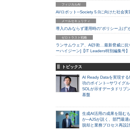
フィジカルAI
AI/ロボット─Society 5.0に向けた社会実
メールセキュリティ
導入のみならず運用時の“ポリシー上げ”が肝心
ゼロトラスト戦略
ランサムウェア、AI詐欺…最新脅威に抗
ーハイジーン]【IT Leaders特別編集号】
トピックス
AI Ready Dataを実現す
功のポイント─サワイグル
SOLが示すデータドリブ
基盤
生成AI活用の成果を阻む
か─AJSが説く、部門最適
脱却と業務プロセス再設