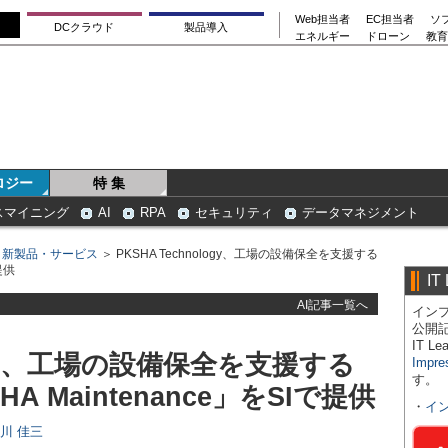
Web担当者
EC担当者
ソ
DCクラウド
製品導入
エネルギー
ドローン
教育
ロジー
特 集
スマイニング
AI
RPA
セキュリティ
データマネジメント
＞
新製品・サービス
＞ PKSHA Technology、工場の設備保全を支援する
提供
IT
AI記事一覧へ
インプ
公開
IT 
logy、工場の設備保全を支援する
Impre
す。
A Maintenance」をSIで提供
・
イ
日川 佳三