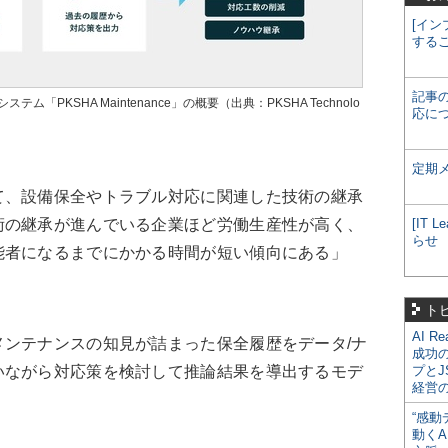
[イン
する
記事
「PKSHA Maintenance」の概要（出典：PKSHA Technolo
応に
定期
、設備保全やトラブル対応に関連した技術の継承
術の継承が進んでいる企業ほど労働生産性が高く、
[IT
らせ
能者になるまでにかかる時間が短い傾向にある」
ト
AI R
ンテナンスの知見が詰まった保全履歴をデータ/ナ
成功
いながら対応策を検討して推論結果を導出するモデ
プとJ
経営
“感動
動くA