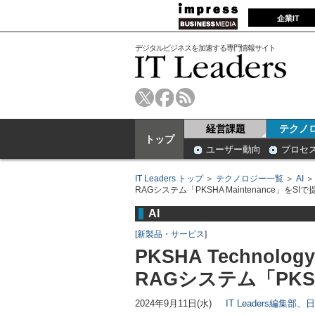
企業IT
デジタルビジネスを加速する専門情報サイト
経営課題
テクノ
トップ
ユーザー動向
プロセ
IT Leaders トップ
＞
テクノロジー一覧
＞
AI
RAGシステム「PKSHA Maintenance」をSIで
AI
[
新製品・サービス
]
PKSHA Techno
RAGシステム「PKSH
2024年9月11日(水)
IT Leaders編集部、