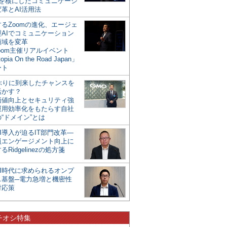
mを核にしたコミュニケーシ
革とAI活用法
るZoomの進化、エージェ
型AIでコミュニケーション
領域を変革
oom主催リアルイベント
opia On the Road Japan」
ート
年ぶりに到来したチャンスを
活かす？
価値向上とセキュリティ強
運用効率化をもたらす自社
“ドメイン”とは
I導入が迫るIT部門改革―
員エンゲージメント向上に
るRidgelinezの処方箋
AI時代に求められるオンプ
ス基盤─電力急増と機密性
対応策
チオシ特集