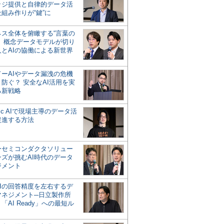
ッジ提供と自律的データ活
組み作りが“鍵”に
ネス全体を俯瞰する“言葉の
”、概念データモデルが切り
人とAIの協働による新世界
？
ドーAIやデータ漏洩の危機
防ぐ？ 安全なAI活用を実
る新戦略
ntic AIで現場主導のデータ活
促進する方法
ーセミコンダクタソリュー
ンズが挑むAI時代のデータ
ジメント
AIの回答精度を左右するデ
マネジメント─日立製作所
「AI Ready」への最短ル