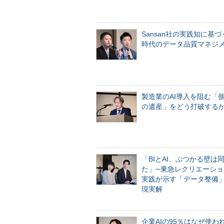
Sansan社の実践知に基づ
時代のデータ品質マネジ
製造業のAI導入を阻む「
の遺産」をどう打破する
「BIとAI、ぶつかる壁は
た」─東急レクリエーショ
実践が示す「データ整備
現実解
企業AIの95％はなぜ使わ