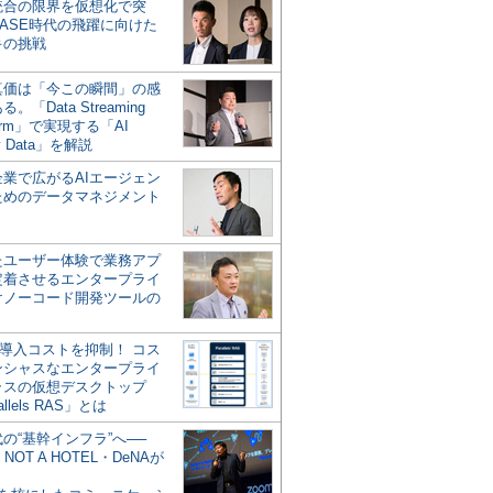
統合の限界を仮想化で突
ASE時代の飛躍に向けた
キの挑戦
の真価は「今この瞬間」の感
。「Data Streaming
form」で実現する「AI
y Data」を解説
企業で広がるAIエージェン
ためのデータマネジメント
？
たユーザー体験で業務アプ
定着させるエンタープライ
けノーコード開発ツールの
の導入コストを抑制！ コス
ンシャスなエンタープライ
ラスの仮想デスクトップ
allels RAS」とは
代の“基幹インフラ”へ──
NOT A HOTEL・DeNAが