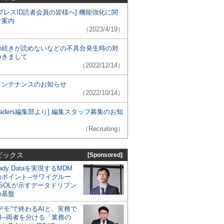
プレスID読者会員の皆様へ] 機能強化に関
ご案内
（2023/4/19）
の続きが読めないなどの不具合発生時の対
つきまして
（2022/12/14）
メンテナンスのお知らせ
（2022/10/14）
 Leaders編集部より] 編集スタッフ募集のお知
（Recruiting）
ピックス
[Sponsored]
eady Dataを実現するMDM
のポイント─サワイグルー
SOLが示すデータドリブン
の基盤
デモ”で終わるAIと、実務で
I─両者を分ける「業務の