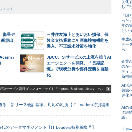
度化
して
ジメント
「BI
った
年の
とい
、衛星デ
三井住友海上とあいおい損保、保
生成
、新規出
険金支払業務にAI画像検知機能を
デー
導入、不正請求対策を強化
ら
Acsim」
JBCC、SIサービスの上流を担うAI
企業A
加
エージェントを開発、「長期記
のか─
憶」で現状分析や要件定義を自動
ティ
化
新機
AI
品/サービス資料ダウンロードサイト「Impress Business Library」へ」
領域
進化
る「新リース会計基準」対応の勘所【IT Leaders特別編集
AI
タ継
織」
のデータマネジメント【IT Leaders特別編集号】
「デ