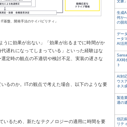
文脈」
生成
何か─
・IT基盤、開発手法のケイパビリティ」
の脱
デー
ータ
ように効果が出ない」「効果が出るまでに時間がか
AI活
時代遅れになってしまっている」といった経験はな
San
ー選定時の観点の不適切や検討不足、実装の遅さな
AX
ト
AI
ウス
いるのか。ITの観点で考えた場合、以下のような要
ネス
製造
適の
信託銀
しているため、新たなテクノロジーの適用に時間を要
リテ