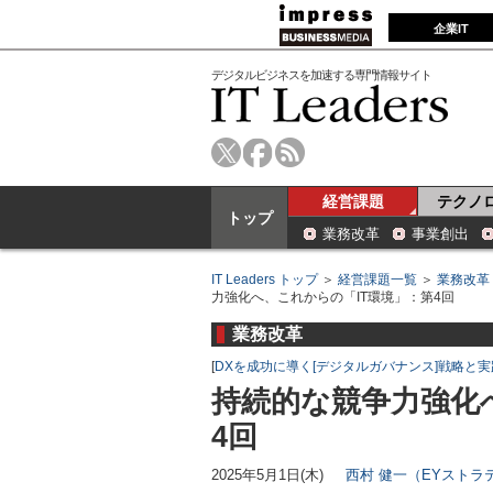
企業IT
デジタルビジネスを加速する専門情報サイト
経営課題
テクノ
トップ
業務改革
事業創出
IT Leaders トップ
＞
経営課題一覧
＞
業務改革
力強化へ、これからの「IT環境」：第4回
業務改革
[
DXを成功に導く[デジタルガバナンス]戦略と実
持続的な競争力強化
4回
2025年5月1日(木)
西村 健一（EYスト