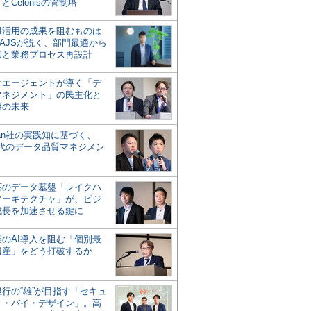
とCelonisの管制塔
AI活用の成果を阻むものは
AJSが説く、部門最適から
却と業務プロセス再設計
タエージェントが導く「デ
マネジメント」の民主化と
用の未来
san社の実践知に基づく、
時代のデータ品質マネジメン
対応のデータ基盤「レイクハ
アーキテクチャ」が、ビジ
成長を加速させる鍵に
業のAI導入を阻む「個別最
遺産」をどう打破するか
行の“雄”が目指す「セキュ
ィ・バイ・デザイン」。高