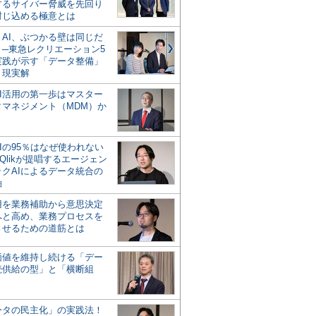
するサイバー脅威を先回り
封じ込める極意とは
とAI、ぶつかる壁は同じだ
」─東急レクリエーション5
実践が示す「データ整備」
う現実解
AI活用の第一歩はマスター
タマネジメント（MDM）か
Iの95％はなぜ使われない
Qlikが提唱するエージェン
ックAIによるデータ統合の
軸
活用を業務補助から意思決定
へと高め、業務プロセスを
させるための道筋とは
の価値を維持し続ける「デー
続供給の型」と「横断組
ータの民主化」の実践法！