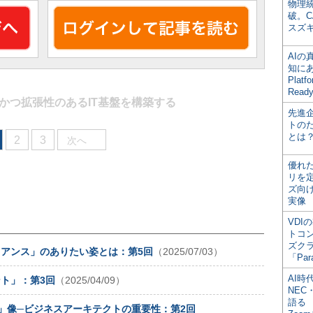
物理
破。C
スズ
AI
知にある
Plat
Read
かつ拡張性のあるIT基盤を構築する
先進
トの
とは
2
3
次へ
優れ
リを
ズ向
実像
VDI
トコ
ズク
イアンス」のありたい姿とは：第5回
（2025/07/03）
「Par
AI時
ト」：第3回
（2025/04/09）
NEC・
語る
」像─ビジネスアーキテクトの重要性：第2回