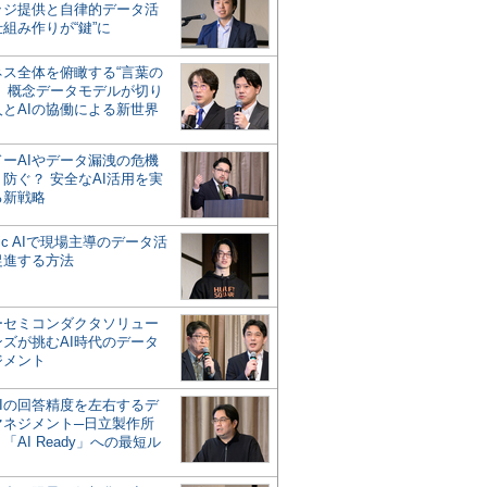
ッジ提供と自律的データ活
組み作りが“鍵”に
ネス全体を俯瞰する“言葉の
”、概念データモデルが切り
人とAIの協働による新世界
？
ドーAIやデータ漏洩の危機
防ぐ？ 安全なAI活用を実
る新戦略
ntic AIで現場主導のデータ活
促進する方法
ーセミコンダクタソリュー
ンズが挑むAI時代のデータ
ジメント
AIの回答精度を左右するデ
マネジメント─日立製作所
「AI Ready」への最短ル