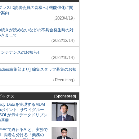
プレスID読者会員の皆様へ] 機能強化に関
ご案内
（2023/4/19）
の続きが読めないなどの不具合発生時の対
つきまして
（2022/12/14）
メンテナンスのお知らせ
（2022/10/14）
 Leaders編集部より] 編集スタッフ募集のお知
（Recruiting）
ピックス
[Sponsored]
eady Dataを実現するMDM
のポイント─サワイグルー
SOLが示すデータドリブン
の基盤
デモ”で終わるAIと、実務で
I─両者を分ける「業務の