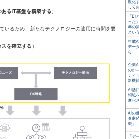
度化
して
あるIT基盤を構築する
）
「BI
った
年の
しているため、新たなテクノロジーの適用に時間を要
とい
生成
セスを確立する
）
デー
ら
企業A
のか─
ティ
新機
AI
領域
進化
AI
タ継
織」
「デ