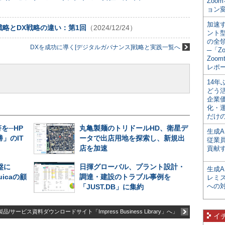
Zoo
ョン変
加速す
戦略とDX戦略の違い：第1回
（2024/12/24）
ント
の全
DXを成功に導く[デジタルガバナンス]戦略と実践一覧へ
─「Z
Zoomt
レポ
14
どう
企業
化・
だけの
を─HP
丸亀製麺のトリドールHD、衛星デ
生成A
」のIT
ータで出店用地を探索し、新規出
従業
店を加速
貢献す
盤に
日揮グローバル、プラント設計・
生成
uicaの顧
調達・建設のトラブル事例を
レミ
への
「JUST.DB」に集約
品/サービス資料ダウンロードサイト「Impress Business Library」へ」
イ