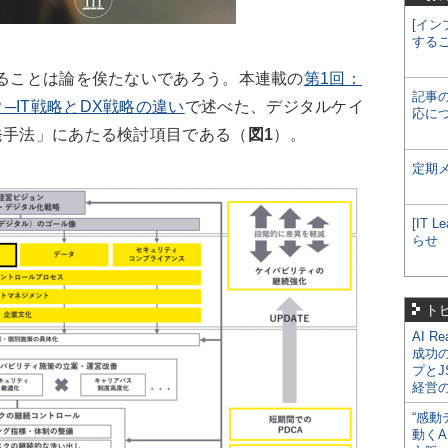
[イン
する
ることは論を俟たないであろう。本連載の
第1回：
記事
─IT戦略とDX戦略の違い
で述べた、デジタルケイ
応に
発手法」にあたる検討項目である（
図1
）。
定期
[IT
らせ
ト
AI R
成功
プとJ
経営
“感動
動くA