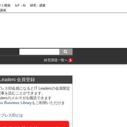
フト開発
IoT・AI
研究・調査
講座
経営課題一覧へ
 Leaders 会員登録
レスID会員になるとIT Leadersの会員限定
記事を読むことができます。
Leadersのメルマガを購読できます
ss Business Library
もご利用いただけま
ンプレスIDとは