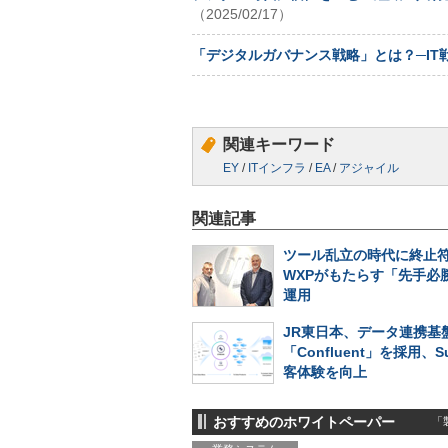
（2025/02/17）
「デジタルガバナンス戦略」とは？─IT
関連キーワード
EY
/
ITインフラ
/
EA
/
アジャイル
関連記事
ツール乱立の時代に終止符
WXPがもたらす「先手必勝
運用
JR東日本、データ連携基
「Confluent」を採用、S
客体験を向上
おすすめのホワイトペーパー
「製