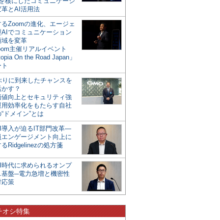
mを核にしたコミュニケーシ
革とAI活用法
るZoomの進化、エージェ
型AIでコミュニケーション
領域を変革
oom主催リアルイベント
opia On the Road Japan」
ート
年ぶりに到来したチャンスを
活かす？
価値向上とセキュリティ強
運用効率化をもたらす自社
“ドメイン”とは
I導入が迫るIT部門改革―
員エンゲージメント向上に
るRidgelinezの処方箋
AI時代に求められるオンプ
ス基盤─電力急増と機密性
対応策
チオシ特集