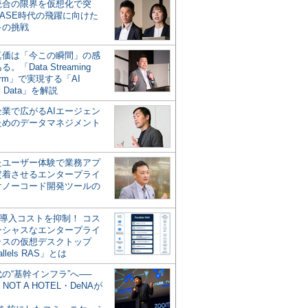
統合の限界を仮想化で突
ASE時代の飛躍に向けた
キの挑戦
の真価は「今この瞬間」の感
。「Data Streaming
form」で実現する「AI
y Data」を解説
企業で広がるAIエージェン
ためのデータマネジメント
？
たユーザー体験で業務アプ
定着させるエンタープライ
けノーコード開発ツールの
の導入コストを抑制！ コス
ンシャスなエンタープライ
ラスの仮想デスクトップ
allels RAS」とは
代の“基幹インフラ”へ──
NOT A HOTEL・DeNAが