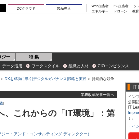
Web担当者
EC担当者
ソ
DCクラウド
製品導入
エネルギー
ドローン
教育
ロジー
特 集
データ活用
ワークスタイル
組織と人材
CIOコンピタンス
＞
DXを成功に導く[デジタルガバナンス]戦略と実践
＞ 持続的な競争
IT
業務改革記事一覧へ
インプ
公開
践
]
IT 
へ、これからの「IT環境」：第
Impre
す。
・
イ
ラテジー・アンド・コンサルティング ディレクター）