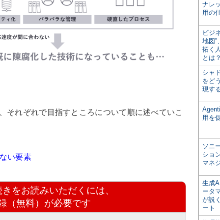
ナレ
用の仕
ビジ
地図
拓く
とは
シャ
をどう
現す
Age
、それぞれで目指すところについて順に述べていこ
用を
ソニ
ショ
せない要素
マネ
生成
続きをお読みいただくには、
ータ
が説く
録（無料）が必要です
ート