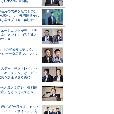
とCelonisの管制塔
AI活用の成果を阻むものは
AJSが説く、部門最適から
却と業務プロセス再設計
タエージェントが導く「デ
マネジメント」の民主化と
用の未来
san社の実践知に基づく、
時代のデータ品質マネジメン
対応のデータ基盤「レイクハ
アーキテクチャ」が、ビジ
成長を加速させる鍵に
業のAI導入を阻む「個別最
遺産」をどう打破するか
行の“雄”が目指す「セキュ
ィ・バイ・デザイン」。高