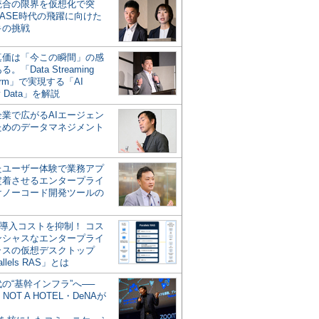
統合の限界を仮想化で突
ASE時代の飛躍に向けた
キの挑戦
の真価は「今この瞬間」の感
。「Data Streaming
form」で実現する「AI
y Data」を解説
企業で広がるAIエージェン
ためのデータマネジメント
？
たユーザー体験で業務アプ
定着させるエンタープライ
けノーコード開発ツールの
の導入コストを抑制！ コス
ンシャスなエンタープライ
ラスの仮想デスクトップ
allels RAS」とは
代の“基幹インフラ”へ──
NOT A HOTEL・DeNAが