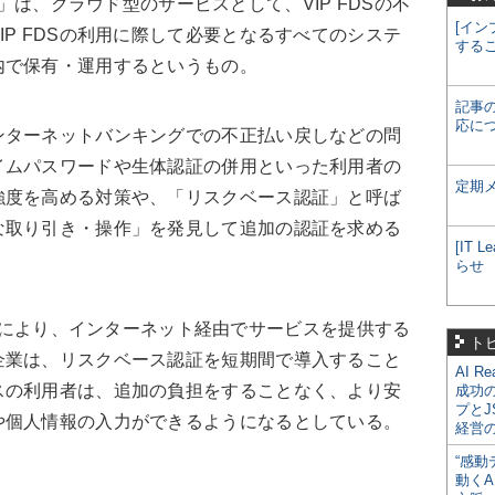
ted」は、クラウド型のサービスとして、VIP FDSの不
[イン
IP FDSの利用に際して必要となるすべてのシステ
する
内で保有・運用するというもの。
記事
応に
ンターネットバンキングでの不正払い戻しなどの問
イムパスワードや生体認証の併用といった利用者の
定期
強度を高める対策や、「リスクベース認証」と呼ば
な取り引き・操作」を発見して追加の認証を求める
[IT
らせ
」の提供により、インターネット経由でサービスを提供する
ト
企業は、リスクベース認証を短期間で導入すること
AI R
スの利用者は、追加の負担をすることなく、より安
成功
プとJ
や個人情報の入力ができるようになるとしている。
経営
“感動
動くA