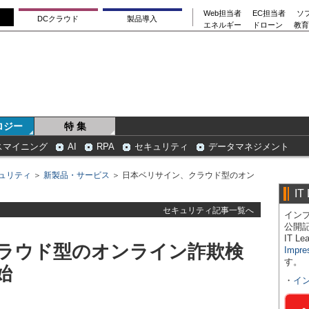
Web担当者
EC担当者
ソ
DCクラウド
製品導入
エネルギー
ドローン
教育
ロジー
特 集
スマイニング
AI
RPA
セキュリティ
データマネジメント
ュリティ
＞
新製品・サービス
＞ 日本ベリサイン、クラウド型のオン
IT
セキュリティ記事一覧へ
インプ
公開
IT 
ラウド型のオンライン詐欺検
Impre
す。
始
・
イ