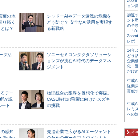
Zoo
ョン変
加速す
言葉の地
シャドーAIやデータ漏洩の危機を
ント
切り拓く
どう防ぐ？ 安全なAI活用を実現す
の全
界とは？
る新戦略
─「Z
Zoomt
レポ
14
データ活
ソニーセミコンダクタソリューシ
どう
ョンズが挑むAI時代のデータマネ
企業
化・
ジメント
だけの
生成A
従業
貢献す
するデー
物理統合の限界を仮想化で突破。
所が説
CASE時代の飛躍に向けたスズキ
生成
ルート
の挑戦
レミ
への
」の感知
先進企業で広がるAIエージェント
イ
Platfor
のためのデータマネジメントと