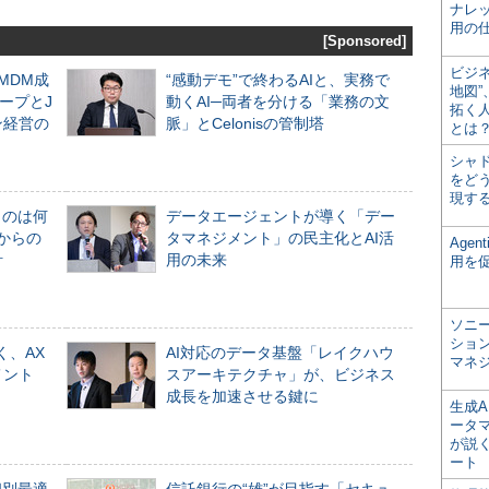
ナレ
用の仕
[Sponsored]
ビジ
るMDM成
“感動デモ”で終わるAIと、実務で
地図
ープとJ
動くAI─両者を分ける「業務の文
拓く
ン経営の
脈」とCelonisの管制塔
とは
シャ
をどう
現す
ものは何
データエージェントが導く「デー
からの
タマネジメント」の民主化とAI活
Age
計
用の未来
用を
ソニ
ショ
く、AX
AI対応のデータ基盤「レイクハウ
マネ
メント
スアーキテクチャ」が、ビジネス
成長を加速させる鍵に
生成
ータ
が説く
ート