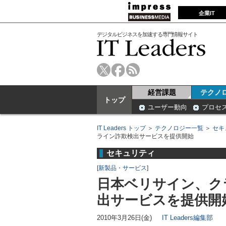
企業IT
デジタルビジネスを加速する専門情報サイト
経営課題
テクノ
トップ
ユーザー動向
プロセ
IT Leaders トップ
＞
テクノロジー一覧
＞
セキ
ライン詐欺検出サービスを提供開始
セキュリティ
[
新製品・サービス
]
日本ベリサイン、ク
出サービスを提供開
2010年3月26日(金)
IT Leaders編集部