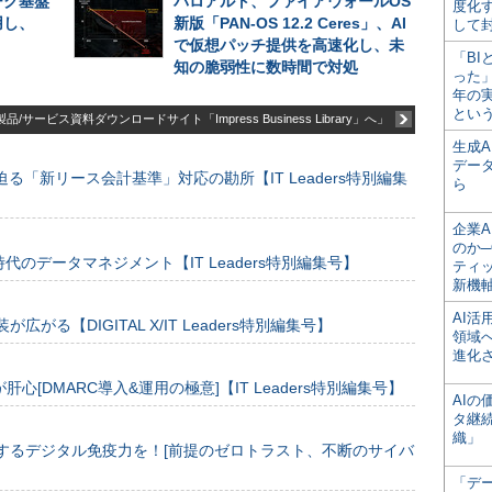
ーク基盤
パロアルト、ファイアウォールOS
度化
用し、
新版「PAN-OS 12.2 Ceres」、AI
して
で仮想パッチ提供を高速化し、未
「BI
知の脆弱性に数時間で対処
った
年の
とい
品/サービス資料ダウンロードサイト「Impress Business Library」へ」
生成
デー
る「新リース会計基準」対応の勘所【IT Leaders特別編集
ら
企業A
のか─
のデータマネジメント【IT Leaders特別編集号】
ティ
新機
AI
装が広がる【DIGITAL X/IT Leaders特別編集号】
領域
進化
[DMARC導入&運用の極意]【IT Leaders特別編集号】
AI
タ継
織」
するデジタル免疫力を！[前提のゼロトラスト、不断のサイバ
「デ