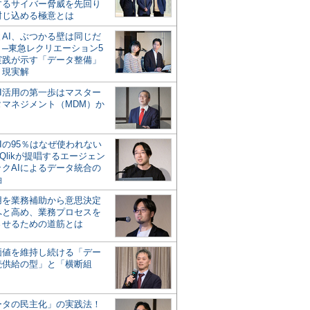
するサイバー脅威を先回り
封じ込める極意とは
とAI、ぶつかる壁は同じだ
」─東急レクリエーション5
実践が示す「データ整備」
う現実解
AI活用の第一歩はマスター
タマネジメント（MDM）か
Iの95％はなぜ使われない
Qlikが提唱するエージェン
ックAIによるデータ統合の
軸
活用を業務補助から意思決定
へと高め、業務プロセスを
させるための道筋とは
の価値を維持し続ける「デー
続供給の型」と「横断組
ータの民主化」の実践法！