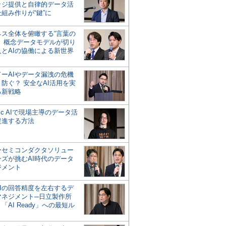
ッジ提供と自律的データ活
組み作りが“鍵”に
ネス全体を俯瞰する“言葉の
”、概念データモデルが切り
人とAIの協働による新世界
？
ドーAIやデータ漏洩の危機
防ぐ？ 安全なAI活用を実
る新戦略
ntic AIで現場主導のデータ活
促進する方法
ーセミコンダクタソリュー
ンズが挑むAI時代のデータ
ジメント
AIの回答精度を左右するデ
マネジメント─日立製作所
「AI Ready」への最短ル