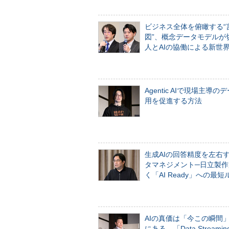
ビジネス全体を俯瞰する“
図”、概念データモデルが
人とAIの協働による新世
Agentic AIで現場主導の
用を促進する方法
生成AIの回答精度を左右
タマネジメント─日立製作
く「AI Ready」への最短
AIの真価は「今この瞬間
にある。「Data Streaming 