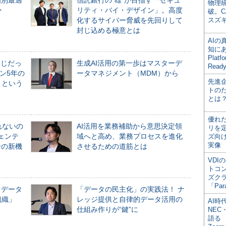
個別最適
信託銀行の“雄”が目指す「セキュ
物理
か
リティ・バイ・デザイン」。高度
破。C
化するサイバー脅威を先回りして
スズ
封じ込める極意とは
AI
知にある
Plat
同じだっ
生成AI活用の第一歩はマスターデ
Read
ン5年の
ータマネジメント（MDM）から
先進
」という
トの
とは
優れ
れないの
AI活用を業務補助から意思決定領
リを
ジェンテ
域へと高め、業務プロセスを進化
ズ向
実像
合の新機
させるための道筋とは
VDI
トコ
ズク
「Par
「データ
「データの民主化」の実践法！ ナ
組織」
レッジ提供と自律的データ活用の
AI時
仕組み作りが“鍵”に
NEC・
語る