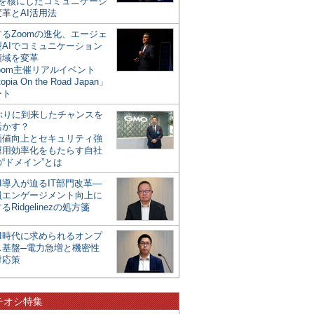
mを核にしたコミュニケーシ
革とAI活用法
るZoomの進化、エージェ
型AIでコミュニケーション
領域を変革
oom主催リアルイベント
opia On the Road Japan」
ート
年ぶりに到来したチャンスを
活かす？
価値向上とセキュリティ強
運用効率化をもたらす自社
“ドメイン”とは
I導入が迫るIT部門改革―
員エンゲージメント向上に
るRidgelinezの処方箋
AI時代に求められるオンプ
ス基盤─電力急増と機密性
対応策
チオシ特集