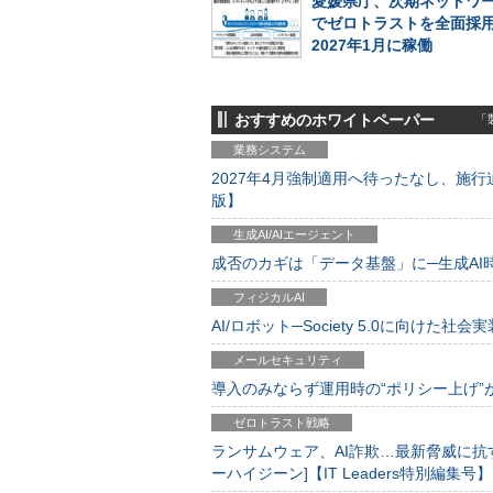
愛媛県庁、次期ネットワ
でゼロトラストを全面採
2027年1月に稼働
おすすめのホワイトペーパー
「製
業務システム
2027年4月強制適用へ待ったなし、施行迫
版】
生成AI/AIエージェント
成否のカギは「データ基盤」に─生成AI時代
フィジカルAI
AI/ロボット─Society 5.0に向けた社会実
メールセキュリティ
導入のみならず運用時の“ポリシー上げ”が肝心
ゼロトラスト戦略
ランサムウェア、AI詐欺…最新脅威に抗
ーハイジーン]【IT Leaders特別編集号】