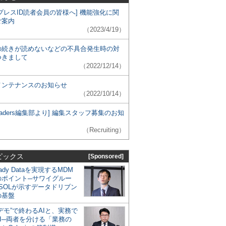
プレスID読者会員の皆様へ] 機能強化に関
ご案内
（2023/4/19）
の続きが読めないなどの不具合発生時の対
つきまして
（2022/12/14）
メンテナンスのお知らせ
（2022/10/14）
 Leaders編集部より] 編集スタッフ募集のお知
（Recruiting）
ピックス
[Sponsored]
eady Dataを実現するMDM
のポイント─サワイグルー
SOLが示すデータドリブン
の基盤
デモ”で終わるAIと、実務で
I─両者を分ける「業務の