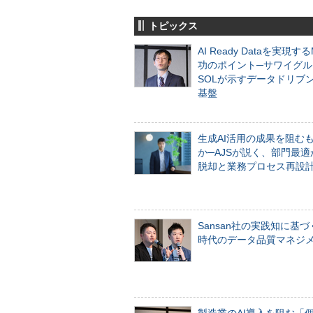
トピックス
AI Ready Dataを実現す
功のポイント─サワイグル
SOLが示すデータドリブ
基盤
生成AI活用の成果を阻む
か─AJSが説く、部門最適
脱却と業務プロセス再設
Sansan社の実践知に基づ
時代のデータ品質マネジ