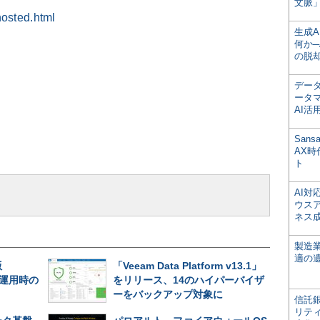
文脈」
hosted.html
生成
何か─
の脱
デー
ータ
AI活
San
AX
ト
AI
ウス
ネス
製造
適の
版
「Veeam Data Platform v13.1」
長期運用時の
をリリース、14のハイパーバイザ
ーをバックアップ対象に
信託銀
リテ