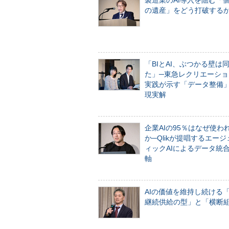
製造業のAI導入を阻む「
の遺産」をどう打破する
「BIとAI、ぶつかる壁は
た」─東急レクリエーショ
実践が示す「データ整備
現実解
企業AIの95％はなぜ使わ
か─Qlikが提唱するエー
ィックAIによるデータ統
軸
AIの価値を維持し続ける
継続供給の型」と「横断