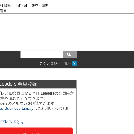
フト開発
IoT・AI
研究・調査
講座
テクノロジー一覧へ
 Leaders 会員登録
レスID会員になるとIT Leadersの会員限定
記事を読むことができます。
Leadersのメルマガを購読できます
ss Business Library
もご利用いただけま
ンプレスIDとは