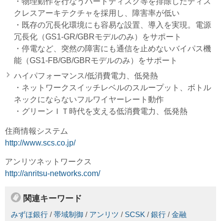
・物理動作を行なうハードディスク等を排除したディス
クレスアーキテクチャを採用し、障害率が低い
・既存の冗長化環境にも容易な設置、導入を実現。電源
冗長化（GS1-GR/GBRモデルのみ）をサポート
・停電など、突然の障害にも通信を止めないバイパス機
能（GS1-FB/GB/GBRモデルのみ）をサポート
ハイパフォーマンス/低消費電力、低発熱
・ネットワークスイッチレベルのスループット、ボトル
ネックにならないフルワイヤーレート動作
・グリーンＩＴ時代を支える低消費電力、低発熱
住商情報システム
http://www.scs.co.jp/
アンリツネットワークス
http://anritsu-networks.com/
関連キーワード
みずほ銀行
/
帯域制御
/
アンリツ
/
SCSK
/
銀行
/
金融