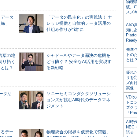
物理
破。C
スズ
「データ
「データの民主化」の実践法！ ナ
組織」
レッジ提供と自律的データ活用の
AI
仕組み作りが“鍵”に
知にある
Plat
Read
先進
トの
言葉の地
シャドーAIやデータ漏洩の危機を
とは
切り拓く
どう防ぐ？ 安全なAI活用を実現す
界とは？
る新戦略
優れ
リを
ズ向
実像
データ活
ソニーセミコンダクタソリューシ
VDI
ョンズが挑むAI時代のデータマネ
トコ
ジメント
ズク
「Par
AI時
NEC・
するデー
物理統合の限界を仮想化で突破。
語る