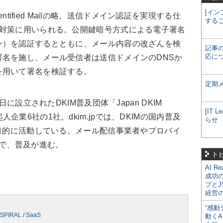
[イン
Identified Mailの略。送信ドメイン認証を実現する仕
する
ル対策に用いられる。公開鍵暗号方式による電子署名
ン）を認証するとともに、メール内容の改ざんを検
記事
応に
名を施し、メール受信者は送信ドメインのDNSか
を用いて署名を検証する。
定期
日に設立されたDKIM普及団体「Japan DKIM
[IT
）の発起人企業6社の1社。dkim.jpでは、DKIMの国内普及
らせ
を目的に活動している。メール配信事業者やプロバイ
とで、普及が進む。
ト
AI R
成功
プとJ
経営
“感動
SPIRAL
/
SaaS
動くA