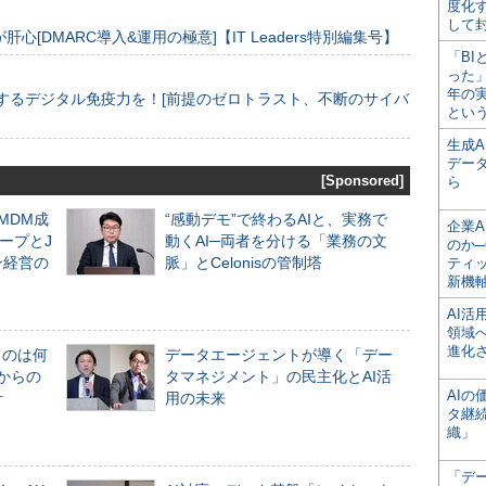
度化
して
[DMARC導入&運用の極意]【IT Leaders特別編集号】
「BI
った
年の
するデジタル免疫力を！[前提のゼロトラスト、不断のサイバ
とい
生成
デー
[Sponsored]
ら
るMDM成
“感動デモ”で終わるAIと、実務で
企業A
ープとJ
動くAI─両者を分ける「業務の文
のか─
ン経営の
脈」とCelonisの管制塔
ティ
新機
AI
領域
進化
ものは何
データエージェントが導く「デー
からの
タマネジメント」の民主化とAI活
AI
計
用の未来
タ継
織」
「デ