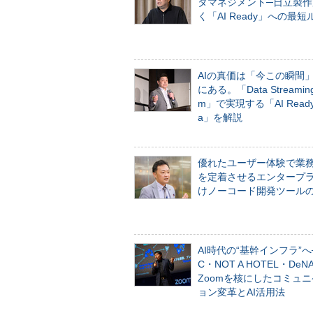
タマネジメント─日立製作
く「AI Ready」への最短
AIの真価は「今この瞬間
にある。「Data Streaming 
m」で実現する「AI Ready 
a」を解説
優れたユーザー体験で業
を定着させるエンタープ
けノーコード開発ツール
AI時代の“基幹インフラ”へ
C・NOT A HOTEL・De
Zoomを核にしたコミュ
ョン変革とAI活用法