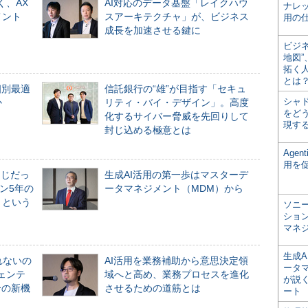
く、AX
AI対応のデータ基盤「レイクハウ
ナレ
メント
スアーキテクチャ」が、ビジネス
用の仕
成長を加速させる鍵に
ビジ
地図
拓く
とは
個別最適
信託銀行の“雄”が目指す「セキュ
シャ
か
リティ・バイ・デザイン」。高度
をどう
化するサイバー脅威を先回りして
現す
封じ込める極意とは
Age
用を
同じだっ
生成AI活用の第一歩はマスターデ
ン5年の
ータマネジメント（MDM）から
」という
ソニ
ショ
マネ
生成
れないの
AI活用を業務補助から意思決定領
ータ
ジェンテ
域へと高め、業務プロセスを進化
が説く
合の新機
させるための道筋とは
ート