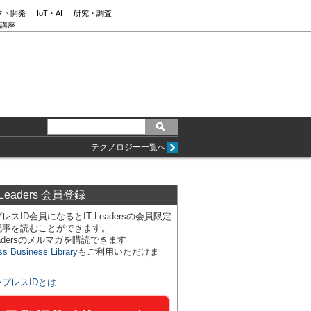
フト開発
IoT・AI
研究・調査
講座
テクノロジー一覧へ
 Leaders 会員登録
レスID会員になるとIT Leadersの会員限定
記事を読むことができます。
Leadersのメルマガを購読できます
ss Business Library
もご利用いただけま
ンプレスIDとは