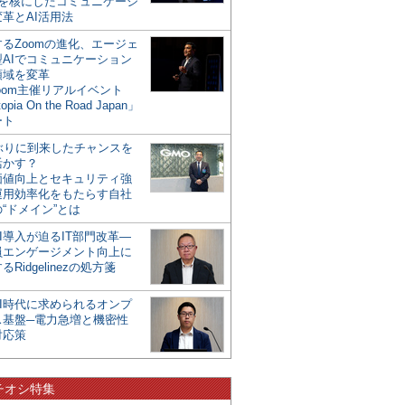
mを核にしたコミュニケーシ
革とAI活用法
るZoomの進化、エージェ
型AIでコミュニケーション
領域を変革
oom主催リアルイベント
opia On the Road Japan」
ート
年ぶりに到来したチャンスを
活かす？
価値向上とセキュリティ強
運用効率化をもたらす自社
“ドメイン”とは
I導入が迫るIT部門改革―
員エンゲージメント向上に
るRidgelinezの処方箋
AI時代に求められるオンプ
ス基盤─電力急増と機密性
対応策
チオシ特集