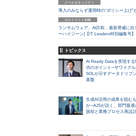
メールセキュリティ
導入のみならず運用時の“ポリシー上げ”が肝心
ゼロトラスト戦略
ランサムウェア、AI詐欺…最新脅威に抗
ーハイジーン]【IT Leaders特別編集号】
トピックス
AI Ready Dataを実現す
功のポイント─サワイグル
SOLが示すデータドリブ
基盤
生成AI活用の成果を阻む
か─AJSが説く、部門最適
脱却と業務プロセス再設