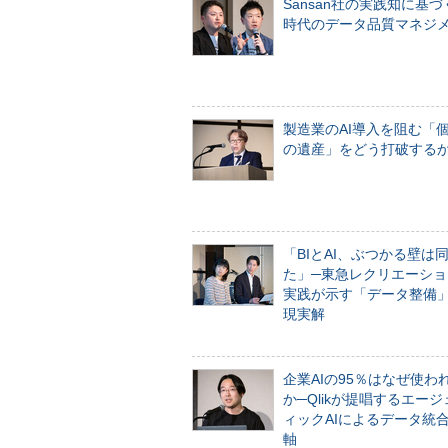
Sansan社の実践知に基づ
時代のデータ品質マネジ
製造業のAI導入を阻む「
の遺産」をどう打破する
「BIとAI、ぶつかる壁は
た」─東急レクリエーショ
実践が示す「データ整備
現実解
企業AIの95％はなぜ使わ
か─Qlikが提唱するエー
ィックAIによるデータ統
軸