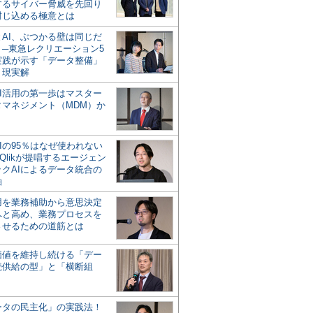
するサイバー脅威を先回り
封じ込める極意とは
とAI、ぶつかる壁は同じだ
」─東急レクリエーション5
実践が示す「データ整備」
う現実解
AI活用の第一歩はマスター
タマネジメント（MDM）か
Iの95％はなぜ使われない
Qlikが提唱するエージェン
ックAIによるデータ統合の
軸
活用を業務補助から意思決定
へと高め、業務プロセスを
させるための道筋とは
の価値を維持し続ける「デー
続供給の型」と「横断組
ータの民主化」の実践法！