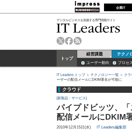
企業IT
デジタルビジネスを加速する専門情報サイト
経営課題
テクノ
トップ
ユーザー動向
プロセ
IT Leaders トップ
＞
テクノロジー一覧
＞
クラ
ーザーの配信メールにDKIM署名が可能に
クラウド
[
新製品・サービス
]
パイプドビッツ、「
配信メールにDKIM
2010年12月15日(水)
IT Leaders編集部