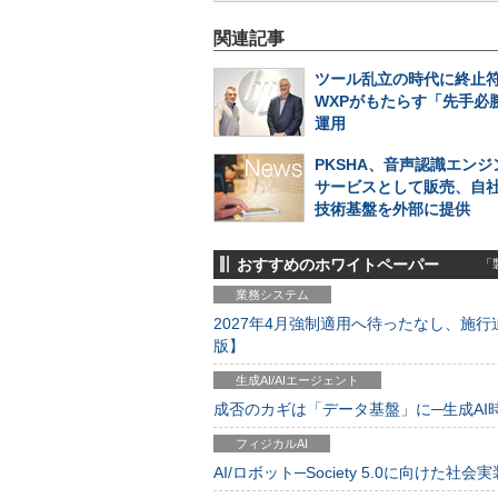
関連記事
ツール乱立の時代に終止符
WXPがもたらす「先手必勝
運用
PKSHA、音声認識エンジン
サービスとして販売、自
技術基盤を外部に提供
おすすめのホワイトペーパー
「製
業務システム
2027年4月強制適用へ待ったなし、施行迫
版】
生成AI/AIエージェント
成否のカギは「データ基盤」に─生成AI時代
フィジカルAI
AI/ロボット─Society 5.0に向けた社会実