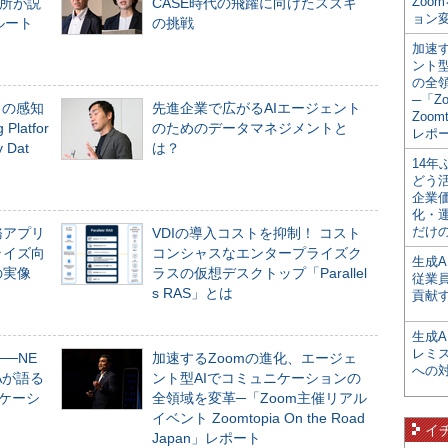
Zoo
所が説
CASE時代の飛躍に向けたスズキ
ョン変
ルート
の挑戦
加速す
ント
の全
─「Z
」の感知
先進企業で広がるAIエージェント
Zoomt
Platfor
のためのデータマネジメントと
レポ
Dat
は？
14
どう
企業
化・
だけの
務アプリ
VDIの導入コストを抑制！ コスト
ライズ向
コンシャスなエンタープライズク
生成A
の実像
ラスの仮想デスクトップ「Parallel
従業
s RAS」とは
貢献す
生成
レミ
──NE
加速するZoomの進化、エージェ
への
NAが語る
ント型AIでコミュニケーションの
ニケーシ
全領域を変革─「Zoom主催リアル
イベント Zoomtopia On the Road
イ
Japan」レポート