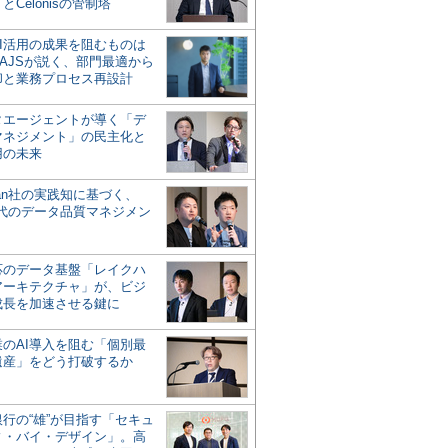
とCelonisの管制塔
AI活用の成果を阻むものは
AJSが説く、部門最適から
却と業務プロセス再設計
タエージェントが導く「デ
マネジメント」の民主化と
用の未来
san社の実践知に基づく、
時代のデータ品質マネジメン
対応のデータ基盤「レイクハ
アーキテクチャ」が、ビジ
成長を加速させる鍵に
業のAI導入を阻む「個別最
遺産」をどう打破するか
行の“雄”が目指す「セキュ
ィ・バイ・デザイン」。高