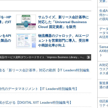
文脈」
生成
何か─
を─HP
サムライズ、新リース会計基準に
の脱
」のIT
対応した「Universal Business
Cloud 固定資産」を販売
デー
ータ
をAPI
物流機器のジャロック、AIエージ
AI活
社製品の
ェントを営業部門に導入、受注率
や商談化率が向上
San
AX
ト
品/サービス資料ダウンロードサイト「Impress Business Library」へ」
AI
ウス
る「新リース会計基準」対応の勘所【IT Leaders特別編集
ネス
製造
適の
のデータマネジメント【IT Leaders特別編集号】
信託銀
装が広がる【DIGITAL X/IT Leaders特別編集号】
リテ