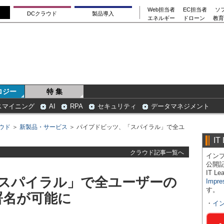
Web担当者
EC担当者
ソ
DCクラウド
製品導入
エネルギー
ドローン
教育
ロジー
特 集
スマイニング
AI
RPA
セキュリティ
データマネジメント
ウド
＞
新製品・サービス
＞ パイプドビッツ、「スパイラル」で全ユ
IT
クラウド記事一覧へ
インプ
公開
IT 
スパイラル」で全ユーザーの
Impre
す。
署名が可能に
・
イ