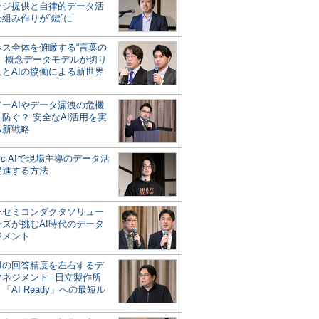
ッジ提供と自律的データ活
組み作りが“鍵”に
ネス全体を俯瞰する“言葉の
”、概念データモデルが切り
人とAIの協働による新世界
？
ドーAIやデータ漏洩の危機
防ぐ？ 安全なAI活用を実
る新戦略
ntic AIで現場主導のデータ活
促進する方法
ーセミコンダクタソリュー
ンズが挑むAI時代のデータ
ジメント
AIの回答精度を左右するデ
マネジメント─日立製作所
「AI Ready」への最短ル