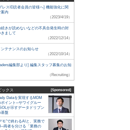
プレスID読者会員の皆様へ] 機能強化に関
ご案内
（2023/4/19）
の続きが読めないなどの不具合発生時の対
つきまして
（2022/12/14）
メンテナンスのお知らせ
（2022/10/14）
 Leaders編集部より] 編集スタッフ募集のお知
（Recruiting）
ピックス
[Sponsored]
eady Dataを実現するMDM
のポイント─サワイグルー
SOLが示すデータドリブン
の基盤
デモ”で終わるAIと、実務で
I─両者を分ける「業務の