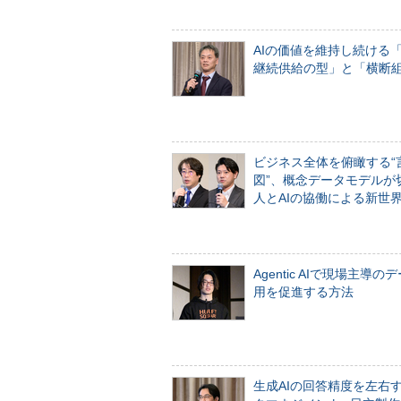
AIの価値を維持し続ける
継続供給の型」と「横断
ビジネス全体を俯瞰する“
図”、概念データモデルが
人とAIの協働による新世
Agentic AIで現場主導の
用を促進する方法
生成AIの回答精度を左右