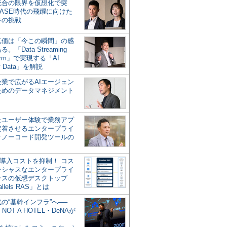
統合の限界を仮想化で突
ASE時代の飛躍に向けた
キの挑戦
の真価は「今この瞬間」の感
。「Data Streaming
form」で実現する「AI
y Data」を解説
企業で広がるAIエージェン
ためのデータマネジメント
？
たユーザー体験で業務アプ
定着させるエンタープライ
けノーコード開発ツールの
の導入コストを抑制！ コス
ンシャスなエンタープライ
ラスの仮想デスクトップ
allels RAS」とは
代の“基幹インフラ”へ──
NOT A HOTEL・DeNAが