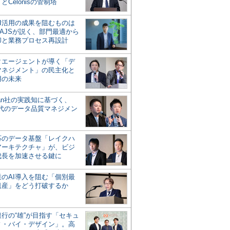
とCelonisの管制塔
AI活用の成果を阻むものは
AJSが説く、部門最適から
却と業務プロセス再設計
タエージェントが導く「デ
マネジメント」の民主化と
用の未来
san社の実践知に基づく、
時代のデータ品質マネジメン
対応のデータ基盤「レイクハ
アーキテクチャ」が、ビジ
成長を加速させる鍵に
業のAI導入を阻む「個別最
遺産」をどう打破するか
行の“雄”が目指す「セキュ
ィ・バイ・デザイン」。高