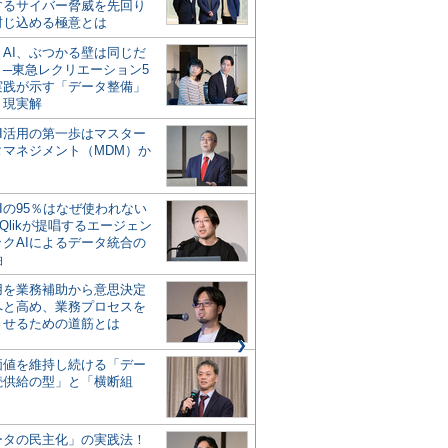
するサイバー脅威を先回り
封じ込める極意とは
とAI、ぶつかる壁は同じだ
」─東急レクリエーション5
実践が示す「データ整備」
う現実解
AI活用の第一歩はマスター
タマネジメント（MDM）か
Iの95％はなぜ使われない
Qlikが提唱するエージェン
ックAIによるデータ統合の
軸
活用を業務補助から意思決定
へと高め、業務プロセスを
させるための道筋とは
の価値を維持し続ける「デー
続供給の型」と「横断組
ータの民主化」の実践法！