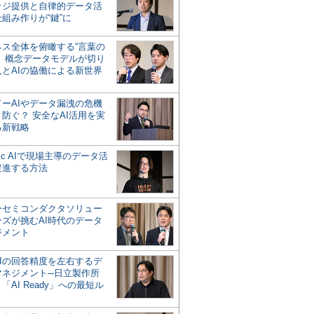
ッジ提供と自律的データ活
組み作りが“鍵”に
ネス全体を俯瞰する“言葉の
”、概念データモデルが切り
人とAIの協働による新世界
？
ドーAIやデータ漏洩の危機
防ぐ？ 安全なAI活用を実
る新戦略
ntic AIで現場主導のデータ活
促進する方法
ーセミコンダクタソリュー
ンズが挑むAI時代のデータ
ジメント
AIの回答精度を左右するデ
マネジメント─日立製作所
「AI Ready」への最短ル