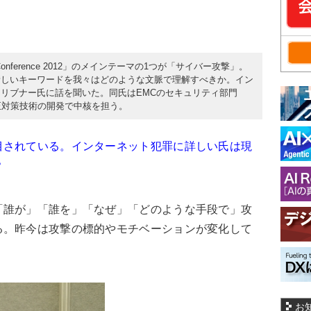
nference 2012」のメインテーマの1つが「サイバー攻撃」。
新しいキーワードを我々はどのような文脈で理解すべきか。イン
リブナー氏に話を聞いた。同氏はEMCのセキュリティ部門
正対策技術の開発で中核を担う。
目されている。インターネット犯罪に詳しい氏は現
？
「誰が」「誰を」「なぜ」「どのような手段で」攻
る。昨今は攻撃の標的やモチベーションが変化して
お