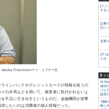
[イン
する
記事
応に
定期
[IT
らせ
s, Identity Protectionのウリ・リブナー氏
ト
AI R
ンラインバンクやクレジットカードの情報を狙うの
成功
プとJ
ロイの木馬などを用いて、被害者に気付かれないよ
経営
金を不正に引き出すというものだ。金融機関が攻撃
“感動
獲得したいのは消費者の個人情報だった。
動くA