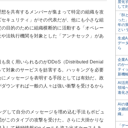
度化
して
理想を共有するメンバーが集まって特定の組織を攻
「BI
ズセキュリティ」がその代表だが、他にも小さな組
った
年の
定の目的のために組織横断的に活動する「オペレー
とい
社や法執行機関を対象とした「アンチセック」があ
生成
デー
ら
企業A
いられるのがDDoS（Distributed Denial
のか─
ティ
Cを使って対象のサービスを妨害する。ハッキングを必要
新機
会にメッセージを表明する手段としては有効だ。政
AI
がダウンすれば一般の人々は強い衝撃を受けるから
領域
進化
AI
タ継
キングして自分のメッセージを埋め込む手法もポピュ
織」
関がこのタイプの攻撃を受けた。さらに大掛かりな
「デ
侵入して極秘情報やeメールを盗み出すケースもあ