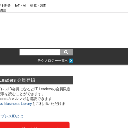
フト開発
IoT・AI
研究・調査
講座
テクノロジー一覧へ
 Leaders 会員登録
レスID会員になるとIT Leadersの会員限定
記事を読むことができます。
Leadersのメルマガを購読できます
ss Business Library
もご利用いただけま
ンプレスIDとは