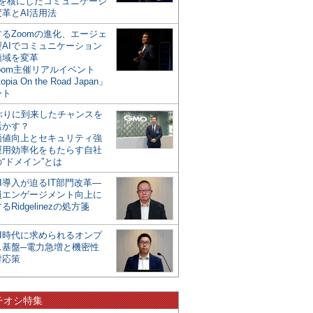
mを核にしたコミュニケーシ
革とAI活用法
るZoomの進化、エージェ
型AIでコミュニケーション
領域を変革
oom主催リアルイベント
opia On the Road Japan」
ート
年ぶりに到来したチャンスを
活かす？
価値向上とセキュリティ強
運用効率化をもたらす自社
“ドメイン”とは
I導入が迫るIT部門改革―
員エンゲージメント向上に
るRidgelinezの処方箋
AI時代に求められるオンプ
ス基盤─電力急増と機密性
対応策
チオシ特集