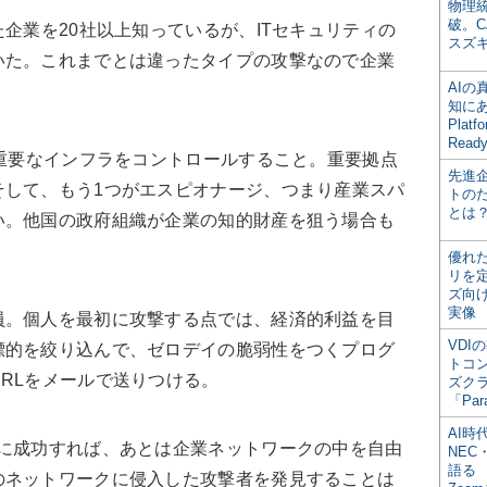
物理
破。C
た企業を20社以上知っているが、ITセキュリティの
スズ
いた。これまでとは違ったタイプの攻撃なので企業
AI
知にある
Plat
Read
は重要なインフラをコントロールすること。重要拠点
先進
そして、もう1つがエスピオナージ、つまり産業スパ
トの
とは
い。他国の政府組織が企業の知的財産を狙う場合も
優れ
リを
ズ向
実像
員。個人を最初に攻撃する点では、経済的利益を目
VDI
標的を絞り込んで、ゼロデイの脆弱性をつくプログ
トコ
RLをメールで送りつける。
ズク
「Par
AI時
とに成功すれば、あとは企業ネットワークの中を自由
NEC・
語る
のネットワークに侵入した攻撃者を発見することは