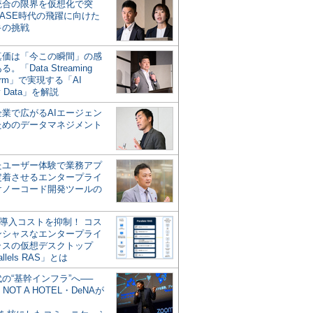
統合の限界を仮想化で突
ASE時代の飛躍に向けた
キの挑戦
の真価は「今この瞬間」の感
。「Data Streaming
form」で実現する「AI
y Data」を解説
企業で広がるAIエージェン
ためのデータマネジメント
？
たユーザー体験で業務アプ
定着させるエンタープライ
けノーコード開発ツールの
の導入コストを抑制！ コス
ンシャスなエンタープライ
ラスの仮想デスクトップ
allels RAS」とは
代の“基幹インフラ”へ──
NOT A HOTEL・DeNAが