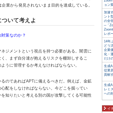
Zoo
ョン変
％は企業から発見されないまま目的を達成している。
加速す
ント
について考えよ
の全
─「Z
Zoomt
レポ
の対策なのか？
14
どう
企業
マネジメントという視点を持つ必要がある。闇雲に
化・
なく、まず自分達が抱えるリスクを棚卸しするこ
だけの
のように管理するか考えなければならない。
生成A
従業
貢献す
るのであればAPTに備えるべきだ。例えば、金鉱
生成
の心配をしなければならない。今どこを掘ってい
レミ
への
かを知りたいと考える別の国が攻撃してくる可能性
イ