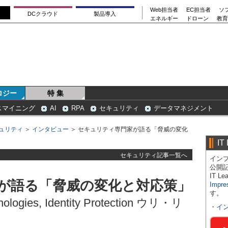
Web担当者
EC担当者
ソ
DCクラウド
製品導入
エネルギー
ドローン
教育
ロジー
特 集
スマイニング
AI
RPA
セキュリティ
データマネジメント
ュリティ
＞
インタビュー
＞ セキュリティ専門家が語る「脅威の変化
IT
セキュリティ記事一覧へ
インプ
公開
IT 
が語る「脅威の変化と対応策」
Impre
す。
ologies, Identity Protection ウリ・リ
・
イ