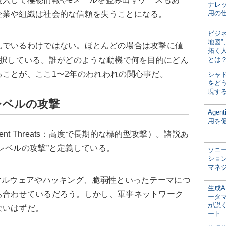
ナレ
用の仕
企業や組織は社会的な信頼を失うことになる。
ビジ
地図
んでいるわけではない。ほとんどの場合は攻撃に値
拓く
選択している。誰がどのような動機で何を目的にどん
とは
ことが、ここ1〜2年のわれわれの関心事だ。
シャ
をどう
現す
レベルの攻撃
Age
用を
sistent Threats：高度で長期的な標的型攻撃）。諸説あ
レベルの攻撃”と定義している。
ソニ
ショ
マネ
マルウェアやハッキング、脆弱性といったテーマにつ
生成
ち合わせているだろう。しかし、軍事ネットワーク
ータ
が説く
ないはずだ。
ート