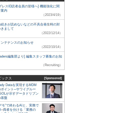
プレスID読者会員の皆様へ] 機能強化に関
ご案内
（2023/4/19）
の続きが読めないなどの不具合発生時の対
つきまして
（2022/12/14）
メンテナンスのお知らせ
（2022/10/14）
 Leaders編集部より] 編集スタッフ募集のお知
（Recruiting）
ピックス
[Sponsored]
eady Dataを実現するMDM
のポイント─サワイグルー
SOLが示すデータドリブン
の基盤
デモ”で終わるAIと、実務で
I─両者を分ける「業務の