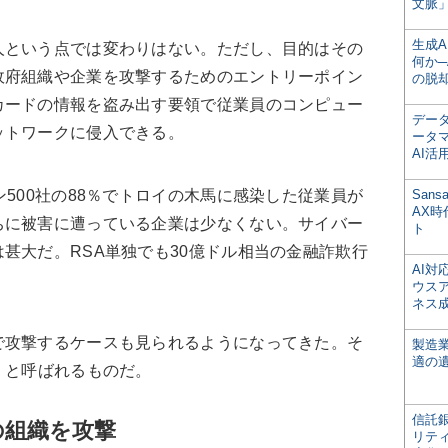
文脈」
生成
人という点では変わりはない。ただし、目的はその
何か─
政府組織や企業を攻撃するためのエントリーポイン
の脱
カードの情報を盗み出す要領で従業員のコンピュー
デー
ットワークに侵入できる。
ータ
AI活
ン500社の88％でトロイの木馬に感染した従業員が
San
AX
ちに被害に遭っている企業は少なくない。サイバー
ト
甚大だ。RSA単独でも30億ドル相当の金融詐欺行
AI
ウス
ネス
で攻撃するケースも見られるようになってきた。そ
製造
適の
」と呼ばれるものだ。
信託銀
の組織を攻撃
リテ