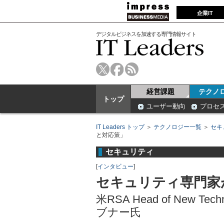
企業IT
デジタルビジネスを加速する専門情報サイト
経営課題
テクノ
トップ
ユーザー動向
プロセ
IT Leaders トップ
＞
テクノロジー一覧
＞
セキ
と対応策」
セキュリティ
[
インタビュー
]
セキュリティ専門家
米RSA Head of New Techn
ブナー氏