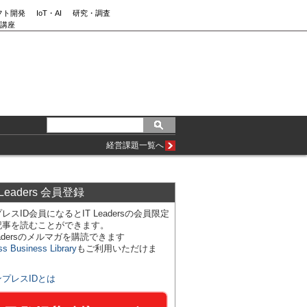
フト開発
IoT・AI
研究・調査
講座
経営課題一覧へ
 Leaders 会員登録
レスID会員になるとIT Leadersの会員限定
記事を読むことができます。
Leadersのメルマガを購読できます
ss Business Library
もご利用いただけま
ンプレスIDとは