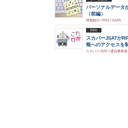
パーソナルデータ
（前編）
情報銀行
/
PDS
/
GAFA
RPA
スカパーJSATがRP
報へのアクセスを
スカパーJSAT
/
通信事業者