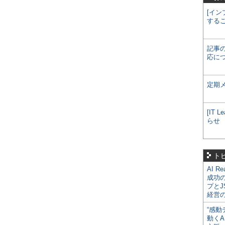
[イン
する
記事
応に
定期
[IT
らせ
ト
AI R
成功
プとJ
経営
“感動
動くA