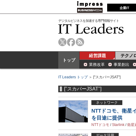
企業IT
デジタルビジネスを加速する専門情報サイト
経営課題
テクノ
トップ
業務改革
事業創出
IT Leaders トップ
＞ ["スカパーJSAT"]
["スカパーJSAT"]
ネットワーク
NTTドコモ、衛星インタ
を目途に提供
NTTドコモ
/
Starlink
/
衛星
データ活用