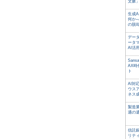
文脈」
生成
何か─
の脱
デー
ータ
AI活
San
AX
ト
AI
ウス
ネス
製造
適の
信託銀
リテ