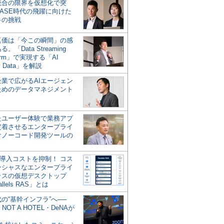
統合の限界を仮想化で突
ASE時代の飛躍に向けた
キの挑戦
の真価は「今この瞬間」の感
。「Data Streaming
form」で実現する「AI
y Data」を解説
企業で広がるAIエージェン
ためのデータマネジメント
？
たユーザー体験で業務アプ
定着させるエンタープライ
けノーコード開発ツールの
の導入コストを抑制！ コス
ンシャスなエンタープライ
ラスの仮想デスクトップ
allels RAS」とは
代の“基幹インフラ”へ──
NOT A HOTEL・DeNAが