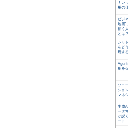
ナレ
用の仕
ビジ
地図
拓く
とは
シャ
をどう
現す
Age
用を
ソニ
ショ
マネ
生成
ータ
が説く
ート