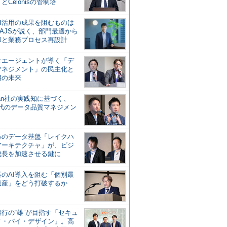
とCelonisの管制塔
AI活用の成果を阻むものは
AJSが説く、部門最適から
却と業務プロセス再設計
タエージェントが導く「デ
マネジメント」の民主化と
用の未来
san社の実践知に基づく、
時代のデータ品質マネジメン
対応のデータ基盤「レイクハ
アーキテクチャ」が、ビジ
成長を加速させる鍵に
業のAI導入を阻む「個別最
遺産」をどう打破するか
行の“雄”が目指す「セキュ
ィ・バイ・デザイン」。高