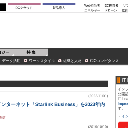
Web担当者
EC担当者
ソ
DCクラウド
製品導入
エネルギー
ドローン
教育
ロジー
特 集
データ活用
ワークスタイル
組織と人材
CIOコンピタンス
IT
インプ
公開
(2023/11/01)
IT 
Impre
ーネット「Starlink Business」を2023年内
す。
・
イ
通信
(2019/10/10)