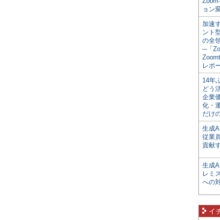
Zoo
ョン変
加速す
ント
の全
─「Z
Zoomt
レポ
14
どう
企業
化・
だけの
生成A
従業
貢献す
生成
レミ
への
イ