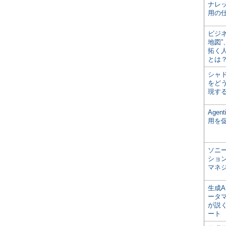
ナレ
用の仕
ビジ
地図
拓く
とは
シャ
をどう
現す
Age
用を
ソニ
ショ
マネ
生成
ータ
が説く
ート