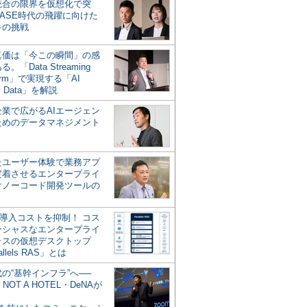
統合の限界を仮想化で突
ASE時代の飛躍に向けた
キの挑戦
の真価は「今この瞬間」の感
。「Data Streaming
form」で実現する「AI
y Data」を解説
企業で広がるAIエージェン
ためのデータマネジメント
？
たユーザー体験で業務アプ
定着させるエンタープライ
けノーコード開発ツールの
の導入コストを抑制！ コス
ンシャスなエンタープライ
ラスの仮想デスクトップ
allels RAS」とは
代の“基幹インフラ”へ──
NOT A HOTEL・DeNAが