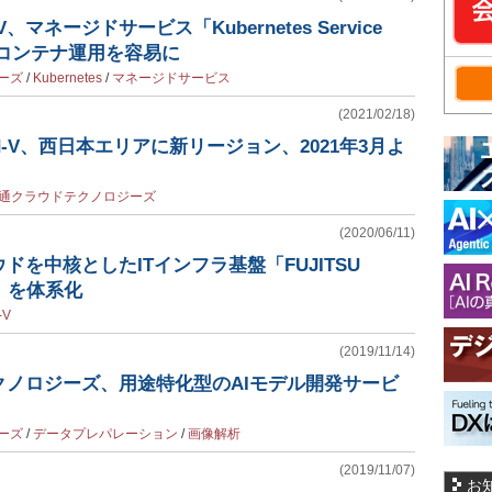
-V、マネージドサービス「Kubernetes Service
供、コンテナ運用を容易に
ーズ
/
Kubernetes
/
マネージドサービス
(2021/02/18)
ud-V、西日本エリアに新リージョン、2021年3月よ
通クラウドテクノロジーズ
(2020/06/11)
ウドを中核としたITインフラ基盤「FUJITSU
ice」を体系化
-V
(2019/11/14)
クノロジーズ、用途特化型のAIモデル開発サービ
ーズ
/
データプレパレーション
/
画像解析
(2019/11/07)
お