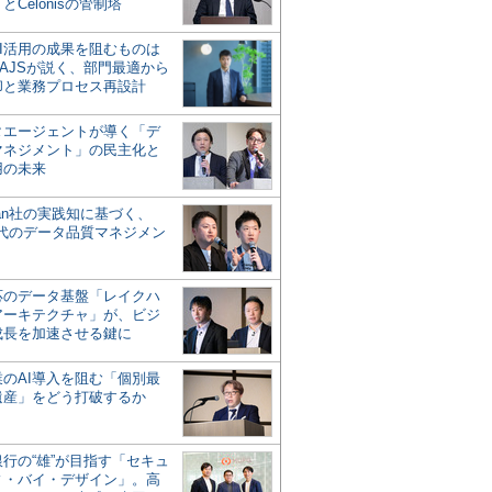
とCelonisの管制塔
AI活用の成果を阻むものは
AJSが説く、部門最適から
却と業務プロセス再設計
タエージェントが導く「デ
マネジメント」の民主化と
用の未来
san社の実践知に基づく、
時代のデータ品質マネジメン
対応のデータ基盤「レイクハ
アーキテクチャ」が、ビジ
成長を加速させる鍵に
業のAI導入を阻む「個別最
遺産」をどう打破するか
行の“雄”が目指す「セキュ
ィ・バイ・デザイン」。高