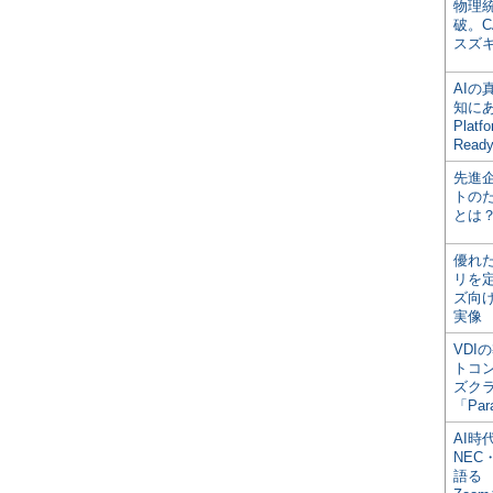
物理
破。C
スズ
AI
知にある
Plat
Read
先進
トの
とは
優れ
リを
ズ向
実像
VDI
トコ
ズク
「Par
AI時
NEC・
語る