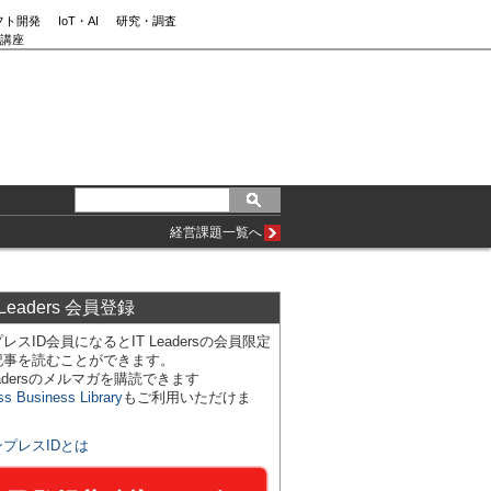
フト開発
IoT・AI
研究・調査
講座
経営課題一覧へ
 Leaders 会員登録
レスID会員になるとIT Leadersの会員限定
記事を読むことができます。
Leadersのメルマガを購読できます
ss Business Library
もご利用いただけま
ンプレスIDとは