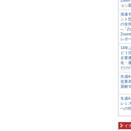
Zoo
ョン変
加速す
ント
の全
─「Z
Zoomt
レポ
14
どう
企業
化・
だけの
生成A
従業
貢献す
生成
レミ
への
イ