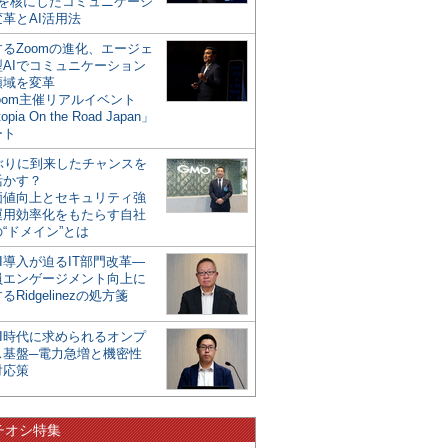
mを核にしたコミュニケーシ
革とAI活用法
るZoomの進化、エージェ
型AIでコミュニケーション
領域を変革
oom主催リアルイベント
opia On the Road Japan」
ート
年ぶりに到来したチャンスを
活かす？
価値向上とセキュリティ強
運用効率化をもたらす自社
“ドメイン”とは
I導入が迫るIT部門改革―
員エンゲージメント向上に
るRidgelinezの処方箋
AI時代に求められるオンプ
ス基盤─電力急増と機密性
対応策
チオシ特集