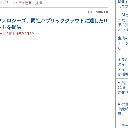
度化
ーズ
/
ニフクラ
/
協業・提携
して
(2017/08/03)
「BI
った
クノロジーズ、同社パブリッククラウドに適したIT
年の
ントを提供
とい
ーズ
/
富士通FIP
/
ITSM
生成
デー
ら
企業A
のか─
ティ
新機
AI
領域
進化
AI
タ継
織」
「デ