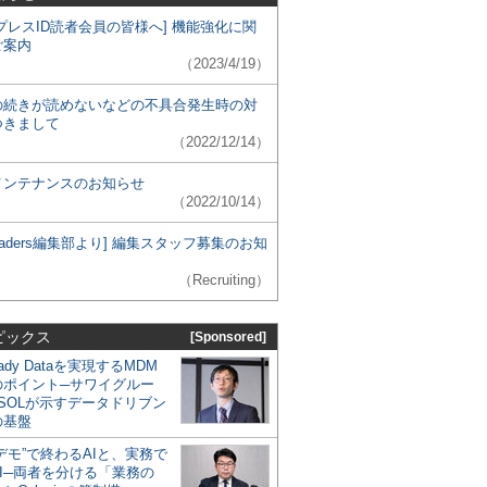
プレスID読者会員の皆様へ] 機能強化に関
ご案内
（2023/4/19）
の続きが読めないなどの不具合発生時の対
つきまして
（2022/12/14）
メンテナンスのお知らせ
（2022/10/14）
 Leaders編集部より] 編集スタッフ募集のお知
（Recruiting）
ピックス
[Sponsored]
eady Dataを実現するMDM
のポイント─サワイグルー
SOLが示すデータドリブン
の基盤
デモ”で終わるAIと、実務で
I─両者を分ける「業務の