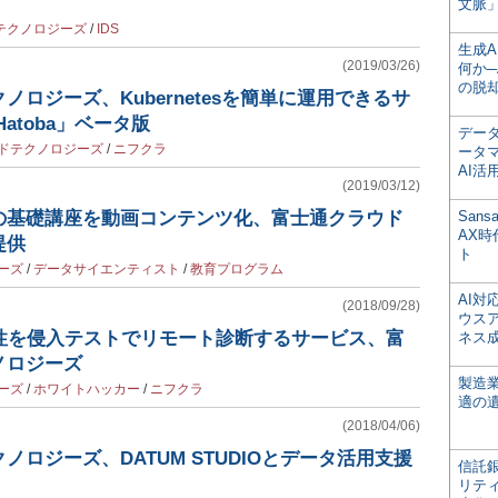
文脈」
テクノロジーズ
/
IDS
生成
(2019/03/26)
何か─
の脱
ノロジーズ、Kubernetesを簡単に運用できるサ
atoba」ベータ版
デー
ドテクノロジーズ
/
ニフクラ
ータ
AI活
(2019/03/12)
の基礎講座を動画コンテンツ化、富士通クラウド
San
AX
提供
ト
ーズ
/
データサイエンティスト
/
教育プログラム
AI
(2018/09/28)
ウス
弱性を侵入テストでリモート診断するサービス、富
ネス
ノロジーズ
製造
ーズ
/
ホワイトハッカー
/
ニフクラ
適の
(2018/04/06)
ノロジーズ、DATUM STUDIOとデータ活用支援
信託銀
リテ