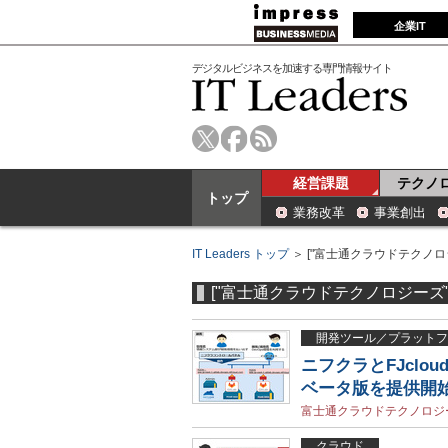
企業IT
デジタルビジネスを加速する専門情報サイト
経営課題
テクノ
トップ
業務改革
事業創出
IT Leaders トップ
＞ ["富士通クラウドテクノロ
["富士通クラウドテクノロジーズ"
開発ツール／プラットフ
ニフクラとFJclou
ベータ版を提供開
富士通クラウドテクノロジ
クラウド