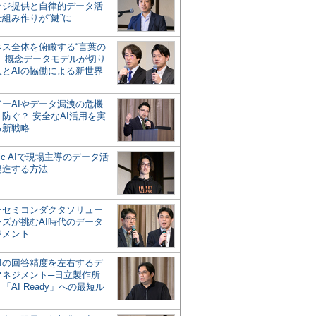
ッジ提供と自律的データ活
組み作りが“鍵”に
ネス全体を俯瞰する“言葉の
”、概念データモデルが切り
人とAIの協働による新世界
？
ドーAIやデータ漏洩の危機
防ぐ？ 安全なAI活用を実
る新戦略
ntic AIで現場主導のデータ活
促進する方法
ーセミコンダクタソリュー
ンズが挑むAI時代のデータ
ジメント
AIの回答精度を左右するデ
マネジメント─日立製作所
「AI Ready」への最短ル