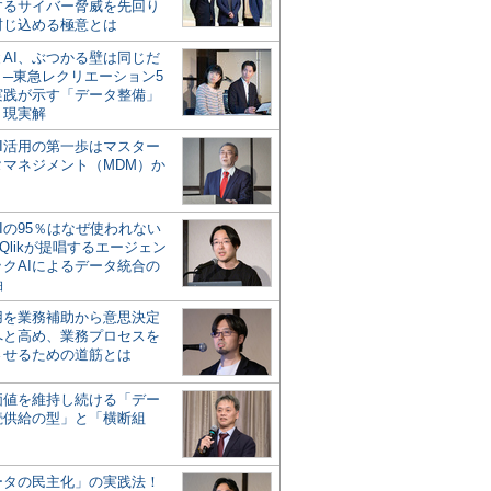
するサイバー脅威を先回り
封じ込める極意とは
とAI、ぶつかる壁は同じだ
」─東急レクリエーション5
実践が示す「データ整備」
う現実解
AI活用の第一歩はマスター
タマネジメント（MDM）か
Iの95％はなぜ使われない
Qlikが提唱するエージェン
ックAIによるデータ統合の
軸
活用を業務補助から意思決定
へと高め、業務プロセスを
させるための道筋とは
の価値を維持し続ける「デー
続供給の型」と「横断組
ータの民主化」の実践法！