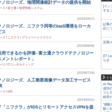
クノロジーズ、地理関連統計データの提供を開始
[イン
ーズ
/
富士通
/
地理情報システム
する
(2019/10/17)
記事
ノロジーズ、ニフクラ同等のIaaS環境をローカ
応に
ビス
ーズ
/
ニフクラ
/
プライベートクラウド
定期
(2019/08/30)
活用できるかを評価─富士通クラウドテクノロジー
[IT
スメントレポート」
らせ
ーズ
/
ITコンサルティング
(2019/07/16)
ト
クノロジーズ、人工衛星画像データ加工サービス
AI R
供
成功
ーズ
/
GIS
プとJ
経営
(2019/04/11)
“感動
「ニフクラ」がIDSとリモートアクセスVPNを提
動くA