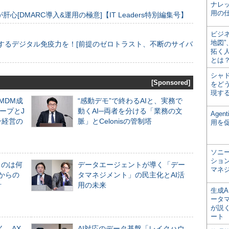
ナレ
用の仕
[DMARC導入&運用の極意]【IT Leaders特別編集号】
ビジ
地図
するデジタル免疫力を！[前提のゼロトラスト、不断のサイバ
拓く
とは
シャ
[Sponsored]
をどう
現す
るMDM成
“感動デモ”で終わるAIと、実務で
ープとJ
動くAI─両者を分ける「業務の文
Age
ン経営の
脈」とCelonisの管制塔
用を
ソニ
ショ
ものは何
データエージェントが導く「デー
マネ
からの
タマネジメント」の民主化とAI活
計
用の未来
生成
ータ
が説く
ート
く、AX
AI対応のデータ基盤「レイクハウ