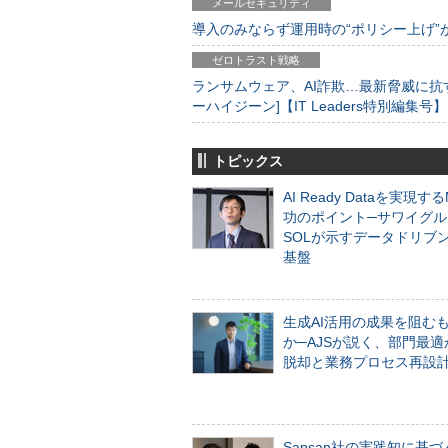
メールセキュリティ
導入のみならず運用時の“ポリシー上げ”が肝心
ゼロトラスト戦略
ランサムウェア、AI詐欺…最新脅威に抗
ーハイジーン]【IT Leaders特別編集号】
トピックス
AI Ready Dataを実現す
功のポイント─サワイグル
SOLが示すデータドリブ
基盤
生成AI活用の成果を阻む
か─AJSが説く、部門最適
脱却と業務プロセス再設
Sansan社の実践知に基づ