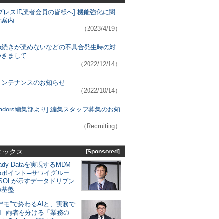
プレスID読者会員の皆様へ] 機能強化に関
ご案内
（2023/4/19）
の続きが読めないなどの不具合発生時の対
つきまして
（2022/12/14）
メンテナンスのお知らせ
（2022/10/14）
 Leaders編集部より] 編集スタッフ募集のお知
（Recruiting）
ピックス
[Sponsored]
eady Dataを実現するMDM
のポイント─サワイグルー
SOLが示すデータドリブン
の基盤
デモ”で終わるAIと、実務で
I─両者を分ける「業務の