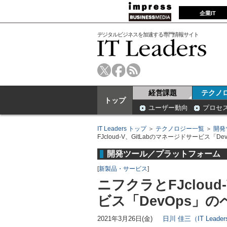
企業IT
デジタルビジネスを加速する専門情報サイト
経営課題
テクノ
トップ
ユーザー動向
プロセ
IT Leaders トップ
＞
テクノロジー一覧
＞
開発
FJcloud-V、GitLabのマネージドサービス「
開発ツール／プラットフォーム
[
新製品・サービス
]
ニフクラとFJcloud
ビス「DevOps」
2021年3月26日(金)
日川 佳三（IT Lead