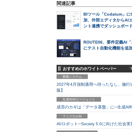
関連記事
BIツール「Codatum」に
加、外部エディタからAI
ント連携でダッシュボー
ROUTE06、要件定義AI「
にテスト自動化機能を追
おすすめのホワイトペーパー
「製
業務システム
2027年4月強制適用へ待ったなし、施行迫
版】
生成AI/AIエージェント
成否のカギは「データ基盤」に─生成AI時代
フィジカルAI
AI/ロボット─Society 5.0に向けた社会実