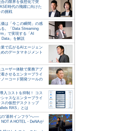
統合の限界を仮想化で突
ASE時代の飛躍に向けた
キの挑戦
の真価は「今この瞬間」の感
。「Data Streaming
form」で実現する「AI
y Data」を解説
企業で広がるAIエージェン
ためのデータマネジメント
？
たユーザー体験で業務アプ
定着させるエンタープライ
けノーコード開発ツールの
の導入コストを抑制！ コス
ンシャスなエンタープライ
ラスの仮想デスクトップ
allels RAS」とは
代の“基幹インフラ”へ──
NOT A HOTEL・DeNAが