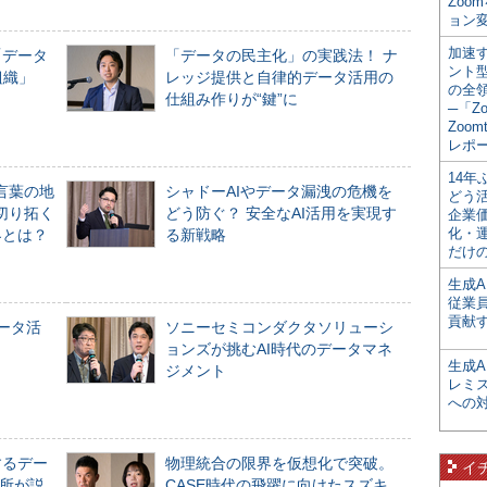
Zoo
ョン変
加速す
「データ
「データの民主化」の実践法！ ナ
ント
組織」
レッジ提供と自律的データ活用の
の全
仕組み作りが“鍵”に
─「Z
Zoomt
レポ
14
言葉の地
シャドーAIやデータ漏洩の危機を
どう
切り拓く
どう防ぐ？ 安全なAI活用を実現す
企業
化・
界とは？
る新戦略
だけの
生成A
従業
貢献す
データ活
ソニーセミコンダクタソリューシ
ョンズが挑むAI時代のデータマネ
生成
ジメント
レミ
への
するデー
物理統合の限界を仮想化で突破。
イ
所が説
CASE時代の飛躍に向けたスズキ