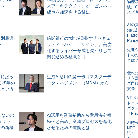
物理
メント
スアーキテクチャ」が、ビジネス
破。C
成長を加速させる鍵に
スズ
AI
知にある
Plat
個別最適
信託銀行の“雄”が目指す「セキュ
Read
か
リティ・バイ・デザイン」。高度
先進
化するサイバー脅威を先回りして
トの
封じ込める極意とは
とは
優れ
同じだっ
生成AI活用の第一歩はマスターデ
リを
ン5年の
ータマネジメント（MDM）から
ズ向
実像
」という
VDI
トコ
ズク
「Par
れないの
AI活用を業務補助から意思決定領
ジェンテ
域へと高め、業務プロセスを進化
AI時
合の新機
させるための道筋とは
NEC・
語る