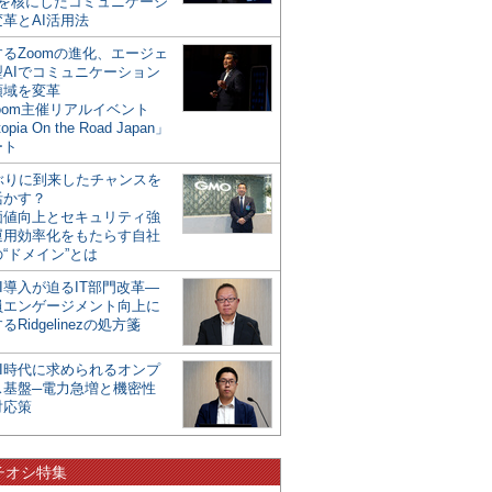
mを核にしたコミュニケーシ
革とAI活用法
るZoomの進化、エージェ
型AIでコミュニケーション
領域を変革
oom主催リアルイベント
opia On the Road Japan」
ート
年ぶりに到来したチャンスを
活かす？
価値向上とセキュリティ強
運用効率化をもたらす自社
“ドメイン”とは
I導入が迫るIT部門改革―
員エンゲージメント向上に
るRidgelinezの処方箋
AI時代に求められるオンプ
ス基盤─電力急増と機密性
対応策
チオシ特集