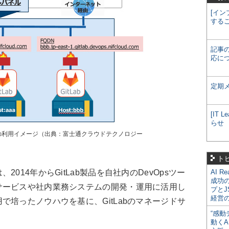
[イン
する
記事
応に
定期
[IT
らせ
ービスの利用イメージ（出典：富士通クラウドテクノロジー
ト
14年からGitLab製品を自社内のDevOpsツー
AI R
成功
サービスや社内業務システムの開発・運用に活用し
プとJ
経営
で培ったノウハウを基に、GitLabのマネージドサ
“感動
動くA