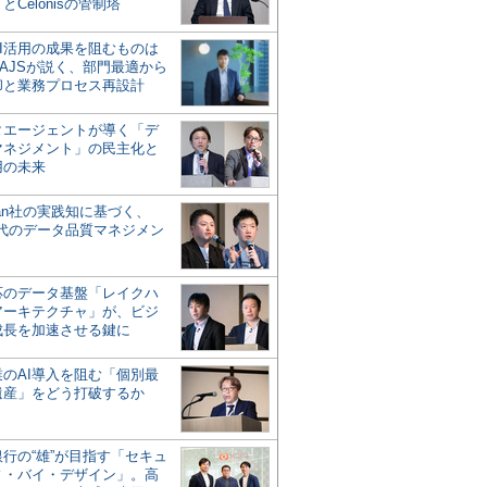
とCelonisの管制塔
AI活用の成果を阻むものは
AJSが説く、部門最適から
却と業務プロセス再設計
タエージェントが導く「デ
マネジメント」の民主化と
用の未来
san社の実践知に基づく、
時代のデータ品質マネジメン
対応のデータ基盤「レイクハ
アーキテクチャ」が、ビジ
成長を加速させる鍵に
業のAI導入を阻む「個別最
遺産」をどう打破するか
行の“雄”が目指す「セキュ
ィ・バイ・デザイン」。高