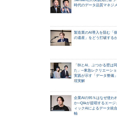
時代のデータ品質マネジ
製造業のAI導入を阻む「
の遺産」をどう打破する
「BIとAI、ぶつかる壁は
た」─東急レクリエーショ
実践が示す「データ整備
現実解
企業AIの95％はなぜ使わ
か─Qlikが提唱するエー
ィックAIによるデータ統
軸