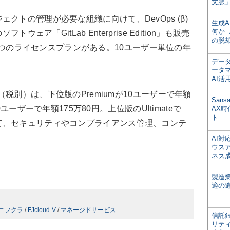
文脈」
トの管理が必要な組織に向けて、DevOps (β)
生成
何か─
ウェア「GitLab Enterprise Edition」も販売
の脱
teの2つのライセンスプランがある。10ユーザー単位の年
デー
ータ
AI活
ionの価格（税別）は、下位版のPremiumが10ユーザーで年額
San
10ユーザーで年額175万80円。上位版のUltimateで
AX
ト
て、セキュリティやコンプライアンス管理、コンテ
。
AI
ウス
ネス
製造
適の
ニフクラ
/
FJcloud-V
/
マネージドサービス
信託銀
リテ