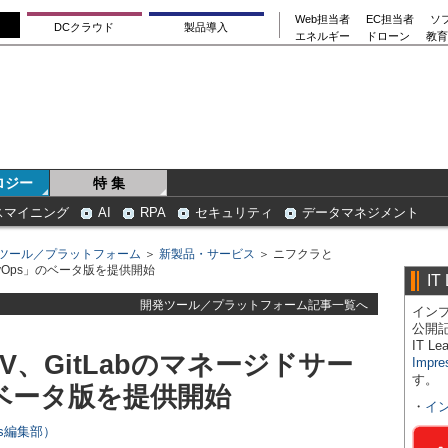
Web担当者
EC担当者
ソ
DCクラウド
製品導入
エネルギー
ドローン
教育
ロジー
特 集
スマイニング
AI
RPA
セキュリティ
データマネジメント
ツール／プラットフォーム
＞
新製品・サービス
＞ ニフクラと
DevOps」のベータ版を提供開始
IT
開発ツール／プラットフォーム記事一覧へ
インプ
公開
IT 
-V、GitLabのマネージドサー
Impre
す。
のベータ版を提供開始
・
イ
ers編集部）