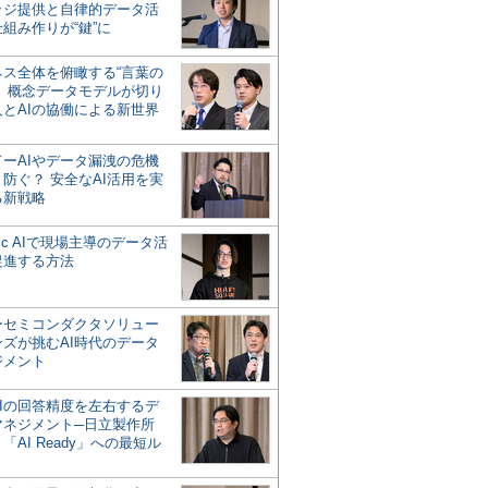
ッジ提供と自律的データ活
組み作りが“鍵”に
ネス全体を俯瞰する“言葉の
”、概念データモデルが切り
人とAIの協働による新世界
？
ドーAIやデータ漏洩の危機
防ぐ？ 安全なAI活用を実
る新戦略
ntic AIで現場主導のデータ活
促進する方法
ーセミコンダクタソリュー
ンズが挑むAI時代のデータ
ジメント
AIの回答精度を左右するデ
マネジメント─日立製作所
「AI Ready」への最短ル