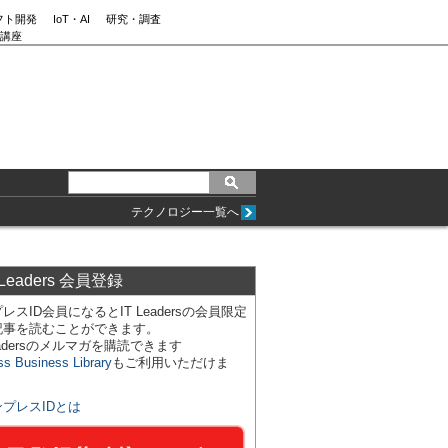
フト開発
IoT・AI
研究・調査
講座
テクノロジー一覧へ
 Leaders 会員登録
レスID会員になるとIT Leadersの会員限定
記事を読むことができます。
Leadersのメルマガを購読できます
ss Business Library
もご利用いただけま
ンプレスIDとは