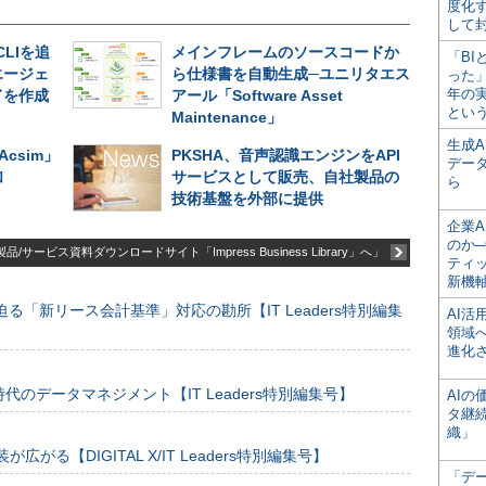
度化
して
CLIを追
メインフレームのソースコードか
「BI
エージェ
ら仕様書を自動生成─ユニリタエス
った
年の
ドを作成
アール「Software Asset
とい
Maintenance」
生成
Acsim」
PKSHA、音声認識エンジンをAPI
デー
加
サービスとして販売、自社製品の
ら
技術基盤を外部に提供
企業A
のか─
品/サービス資料ダウンロードサイト「Impress Business Library」へ」
ティ
新機
る「新リース会計基準」対応の勘所【IT Leaders特別編集
AI
領域
進化
のデータマネジメント【IT Leaders特別編集号】
AI
タ継
織」
装が広がる【DIGITAL X/IT Leaders特別編集号】
「デ