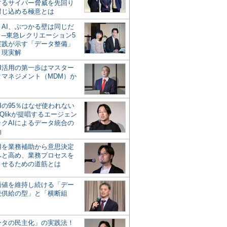
するサイバー脅威を先回り
封じ込める極意とは
とAI、ぶつかる壁は同じだ
」─東急レクリエーション5
実践が示す「データ整備」
う現実解
AI活用の第一歩はマスター
タマネジメント（MDM）か
Iの95％はなぜ使われない
Qlikが提唱するエージェン
ックAIによるデータ統合の
軸
活用を業務補助から意思決定
へと高め、業務プロセスを
させるための道筋とは
の価値を維持し続ける「デー
続供給の型」と「横断組
ータの民主化」の実践法！