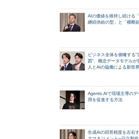
AIの価値を維持し続ける
継続供給の型」と「横断
ビジネス全体を俯瞰する“
図”、概念データモデルが
人とAIの協働による新世
Agentic AIで現場主導の
用を促進する方法
生成AIの回答精度を左右
タマネジメント─日立製作