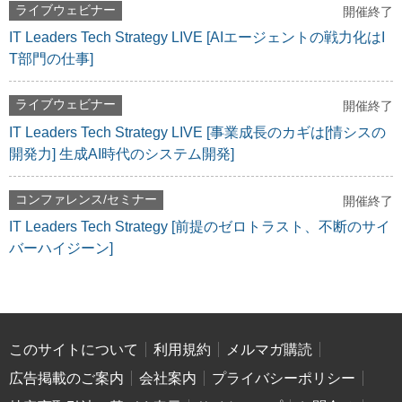
ライブウェビナー
開催終了
IT Leaders Tech Strategy LIVE [AIエージェントの戦力化はI
T部門の仕事]
ライブウェビナー
開催終了
IT Leaders Tech Strategy LIVE [事業成長のカギは[情シスの
開発力] 生成AI時代のシステム開発]
コンファレンス/セミナー
開催終了
IT Leaders Tech Strategy [前提のゼロトラスト、不断のサイ
バーハイジーン]
このサイトについて
利用規約
メルマガ購読
広告掲載のご案内
会社案内
プライバシーポリシー