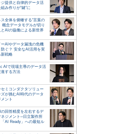
ッジ提供と自律的データ活
組み作りが“鍵”に
ネス全体を俯瞰する“言葉の
”、概念データモデルが切り
人とAIの協働による新世界
？
ドーAIやデータ漏洩の危機
防ぐ？ 安全なAI活用を実
る新戦略
ntic AIで現場主導のデータ活
促進する方法
ーセミコンダクタソリュー
ンズが挑むAI時代のデータ
ジメント
AIの回答精度を左右するデ
マネジメント─日立製作所
「AI Ready」への最短ル