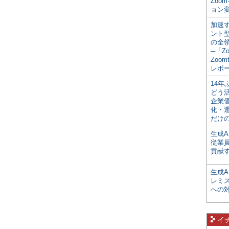
Zoo
ョン変
加速す
ント
の全
─「Z
Zoomt
レポ
14
どう
企業
化・
だけの
生成A
従業
貢献す
生成
レミ
への
イ