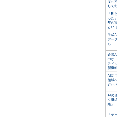
度化
して
「BI
った
年の
とい
生成
デー
ら
企業A
のか─
ティ
新機
AI
領域
進化
AI
タ継
織」
「デ