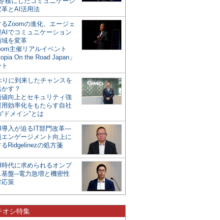
mを核にしたコミュニケーシ
革とAI活用法
るZoomの進化、エージェ
型AIでコミュニケーション
領域を変革
oom主催リアルイベント
opia On the Road Japan」
ート
年ぶりに到来したチャンスを
活かす？
価値向上とセキュリティ強
運用効率化をもたらす自社
“ドメイン”とは
I導入が迫るIT部門改革―
員エンゲージメント向上に
るRidgelinezの処方箋
AI時代に求められるオンプ
ス基盤─電力急増と機密性
対応策
チオシ特集