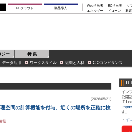
Web担当者
EC担当者
ソ
DCクラウド
製品導入
エネルギー
ドローン
教育
ロジー
特 集
データ活用
ワークスタイル
組織と人材
CIOコンピタンス
IT
インプ
公開
(2026/05/21)
IT 
Impre
に地理空間の計算機能を付与、近くの場所を正確に検
す。
・
イ
情報