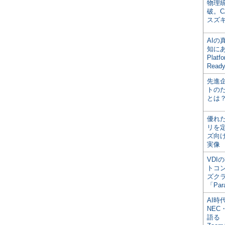
物理
破。C
スズ
AI
知にある
Plat
Read
先進
トの
とは
優れ
リを
ズ向
実像
VDI
トコ
ズク
「Par
AI時
NEC・
語る