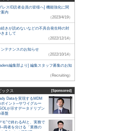
プレスID読者会員の皆様へ] 機能強化に関
ご案内
（2023/4/19）
の続きが読めないなどの不具合発生時の対
つきまして
（2022/12/14）
メンテナンスのお知らせ
（2022/10/14）
 Leaders編集部より] 編集スタッフ募集のお知
（Recruiting）
ピックス
[Sponsored]
eady Dataを実現するMDM
のポイント─サワイグルー
SOLが示すデータドリブン
の基盤
デモ”で終わるAIと、実務で
I─両者を分ける「業務の