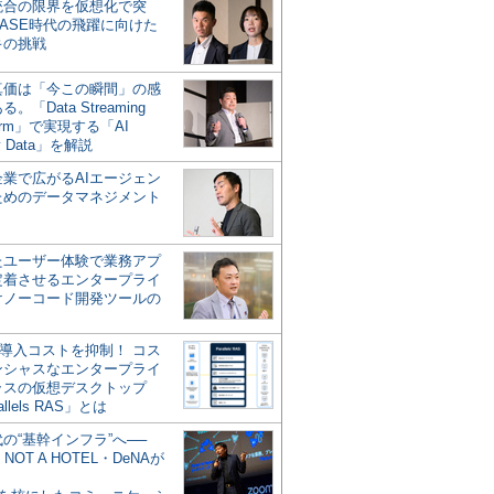
統合の限界を仮想化で突
ASE時代の飛躍に向けた
キの挑戦
の真価は「今この瞬間」の感
。「Data Streaming
form」で実現する「AI
y Data」を解説
企業で広がるAIエージェン
ためのデータマネジメント
？
たユーザー体験で業務アプ
定着させるエンタープライ
けノーコード開発ツールの
の導入コストを抑制！ コス
ンシャスなエンタープライ
ラスの仮想デスクトップ
allels RAS」とは
代の“基幹インフラ”へ──
NOT A HOTEL・DeNAが