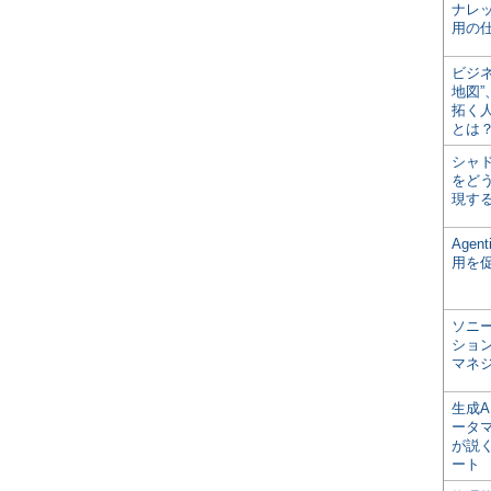
ナレ
用の仕
ビジ
地図
拓く
とは
シャ
をどう
現す
Age
用を
ソニ
ショ
マネ
生成
ータ
が説く
ート