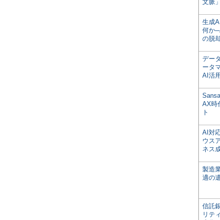
文脈」
生成
何か─
の脱
デー
ータ
AI活
San
AX
ト
AI
ウス
ネス
製造
適の
信託銀
リテ