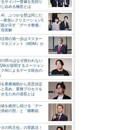
するサイバー脅威を先回り
封じ込める極意とは
とAI、ぶつかる壁は同じだ
」─東急レクリエーション5
実践が示す「データ整備」
う現実解
AI活用の第一歩はマスター
タマネジメント（MDM）か
Iの95％はなぜ使われない
Qlikが提唱するエージェン
ックAIによるデータ統合の
軸
活用を業務補助から意思決定
へと高め、業務プロセスを
させるための道筋とは
の価値を維持し続ける「デー
続供給の型」と「横断組
ータの民主化」の実践法！