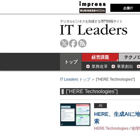
企業IT
デジタルビジネスを加速する専門情報サイト
経営課題
テクノ
トップ
業務改革
事業創出
IT Leaders トップ
＞ ["HERE Technologies"]
["HERE Technologies"]
AI
HERE、生成AI
索
HERE Technologies
/
地理