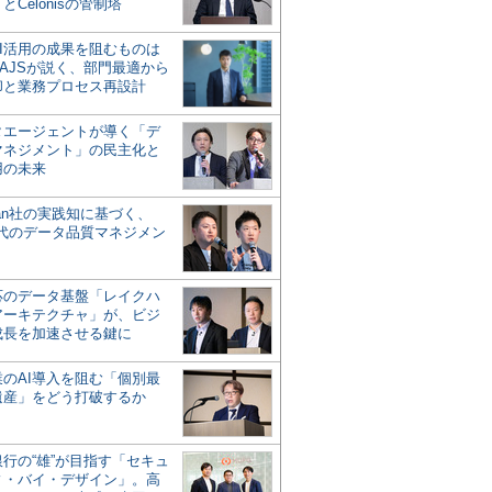
とCelonisの管制塔
AI活用の成果を阻むものは
AJSが説く、部門最適から
却と業務プロセス再設計
タエージェントが導く「デ
マネジメント」の民主化と
用の未来
san社の実践知に基づく、
時代のデータ品質マネジメン
対応のデータ基盤「レイクハ
アーキテクチャ」が、ビジ
成長を加速させる鍵に
業のAI導入を阻む「個別最
遺産」をどう打破するか
行の“雄”が目指す「セキュ
ィ・バイ・デザイン」。高