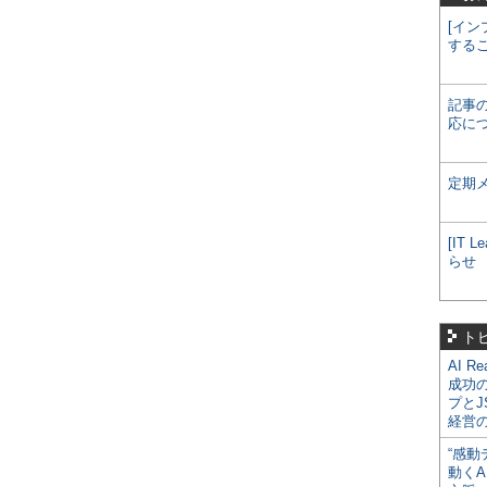
[イン
する
記事
応に
定期
[IT
らせ
ト
AI R
成功
プとJ
経営
“感動
動くA