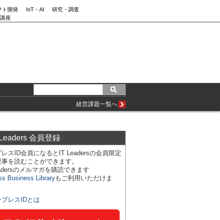
フト開発
IoT・AI
研究・調査
講座
経営課題一覧へ
 Leaders 会員登録
レスID会員になるとIT Leadersの会員限定
記事を読むことができます。
Leadersのメルマガを購読できます
ss Business Library
もご利用いただけま
ンプレスIDとは