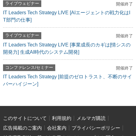
ライブウェビナー
開催終了
IT Leaders Tech Strategy LIVE [AIエージェントの戦力化はI
T部門の仕事]
ライブウェビナー
開催終了
IT Leaders Tech Strategy LIVE [事業成長のカギは[情シスの
開発力] 生成AI時代のシステム開発]
コンファレンス/セミナー
開催終了
IT Leaders Tech Strategy [前提のゼロトラスト、不断のサイ
バーハイジーン]
このサイトについて
利用規約
メルマガ購読
広告掲載のご案内
会社案内
プライバシーポリシー