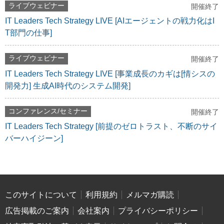
ライブウェビナー
開催終了
IT Leaders Tech Strategy LIVE [AIエージェントの戦力化はI
T部門の仕事]
ライブウェビナー
開催終了
IT Leaders Tech Strategy LIVE [事業成長のカギは[情シスの
開発力] 生成AI時代のシステム開発]
コンファレンス/セミナー
開催終了
IT Leaders Tech Strategy [前提のゼロトラスト、不断のサイ
バーハイジーン]
このサイトについて
利用規約
メルマガ購読
広告掲載のご案内
会社案内
プライバシーポリシー