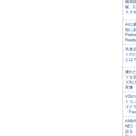
物理
破。C
スズ
AI
知にある
Plat
Read
先進
トの
とは
優れ
リを
ズ向
実像
VDI
トコ
ズク
「Par
AI時
NEC・
語る