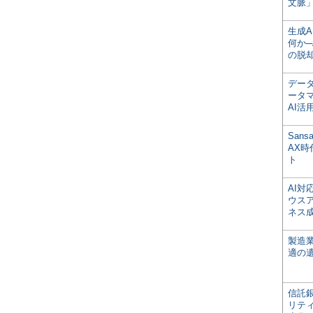
文脈」
生成
何か─
の脱
デー
ータ
AI活
San
AX
ト
AI
ウス
ネス
製造
適の
信託銀
リテ