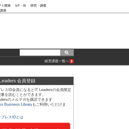
フト開発
IoT・AI
研究・調査
講座
経営課題一覧へ
 Leaders 会員登録
レスID会員になるとIT Leadersの会員限定
記事を読むことができます。
Leadersのメルマガを購読できます
ss Business Library
もご利用いただけま
ンプレスIDとは