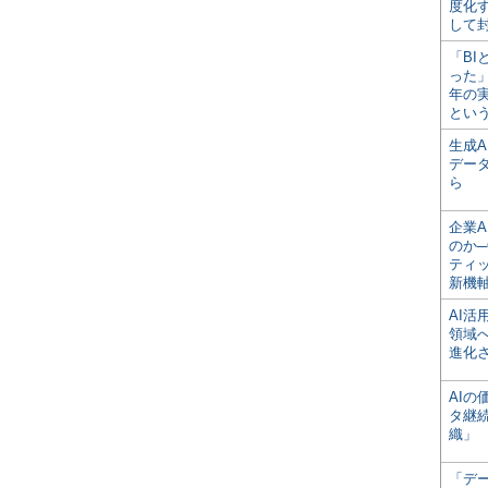
度化
して
「BI
った
年の
とい
生成
デー
ら
企業A
のか─
ティ
新機
AI
領域
進化
AI
タ継
織」
「デ