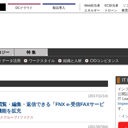
Web担当者
EC担当者
ソ
DCクラウド
製品導入
エネルギー
ドローン
教育
ロジー
特 集
データ活用
ワークスタイル
組織と人材
CIOコンピタンス
IT
インプ
公開
(2017/11/14)
IT 
Impre
覧・編集・返信できる「FNX e-受信FAXサービ
す。
機能を拡充
・
イ
ックグループ
/
ファクス
(2017/07/04)