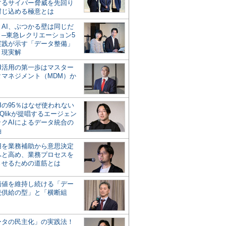
するサイバー脅威を先回り
封じ込める極意とは
とAI、ぶつかる壁は同じだ
」─東急レクリエーション5
実践が示す「データ整備」
う現実解
AI活用の第一歩はマスター
タマネジメント（MDM）か
Iの95％はなぜ使われない
Qlikが提唱するエージェン
ックAIによるデータ統合の
軸
活用を業務補助から意思決定
へと高め、業務プロセスを
させるための道筋とは
の価値を維持し続ける「デー
続供給の型」と「横断組
ータの民主化」の実践法！