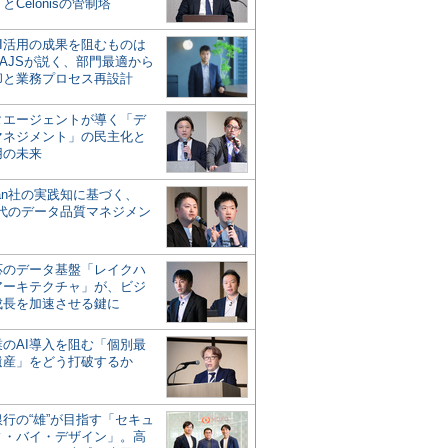
とCelonisの管制塔
AI活用の成果を阻むものは
AJSが説く、部門最適から
却と業務プロセス再設計
タエージェントが導く「デ
マネジメント」の民主化と
用の未来
san社の実践知に基づく、
時代のデータ品質マネジメン
対応のデータ基盤「レイクハ
アーキテクチャ」が、ビジ
成長を加速させる鍵に
業のAI導入を阻む「個別最
遺産」をどう打破するか
行の“雄”が目指す「セキュ
ィ・バイ・デザイン」。高