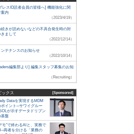
プレスID読者会員の皆様へ] 機能強化に関
ご案内
（2023/4/19）
の続きが読めないなどの不具合発生時の対
つきまして
（2022/12/14）
メンテナンスのお知らせ
（2022/10/14）
 Leaders編集部より] 編集スタッフ募集のお知
（Recruiting）
ピックス
[Sponsored]
eady Dataを実現するMDM
のポイント─サワイグルー
SOLが示すデータドリブン
の基盤
デモ”で終わるAIと、実務で
I─両者を分ける「業務の