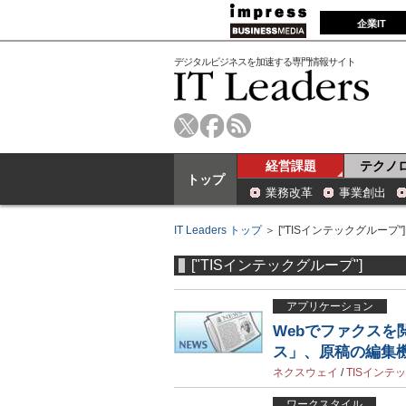
企業IT
デジタルビジネスを加速する専門情報サイト
経営課題
テクノ
トップ
業務改革
事業創出
IT Leaders トップ
＞ ["TISインテックグループ"]
["TISインテックグループ"]
アプリケーション
Webでファクスを閲
ス」、原稿の編集
ネクスウェイ
/
TISインテ
ワークスタイル