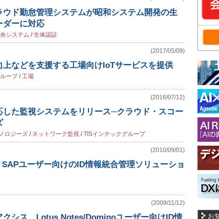
ラウド勤怠管理システムが昭和システム開発の生
ーダーに対応
央システム
/
生体認証
(2017/05/09)
上などを支援する工場向けIoTサービスを提供
グループ
/
工場
(2016/07/12)
応した監視システムをリリース─クラウド・スコー
ズ
ノロジーズ
/
ネットワーク監視
/
TISインテックグループ
(2010/09/01)
、SAPユーザー向けのID情報統合管理ソリューショ
(2009/11/12)
お
ス、Lotus Notes/Dominoユーザー向けID情