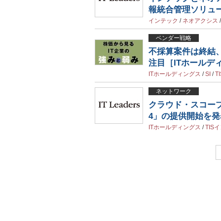
報統合管理ソリュ
インテック
/
ネオアクシス
ベンダー戦略
不採算案件は終結
注目［ITホールディ
ITホールディングス
/
SI
/
TI
ネットワーク
クラウド・スコープ・
4」の提供開始を発
ITホールディングス
/
TIS