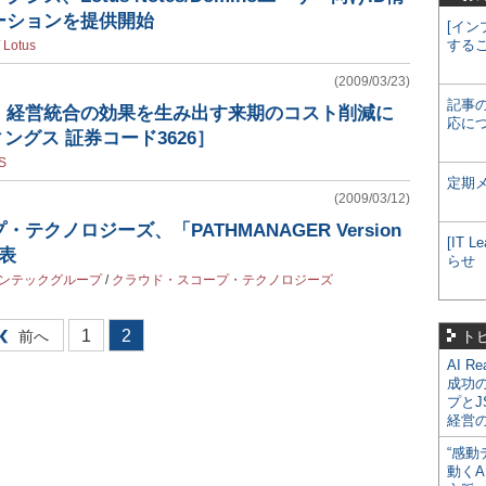
ーションを提供開始
[イン
する
/
Lotus
(2009/03/23)
記事
、経営統合の効果を生み出す来期のコスト削減に
応に
ングス 証券コード3626］
S
定期
(2009/03/12)
テクノロジーズ、「PATHMANAGER Version
[IT
表
らせ
インテックグループ
/
クラウド・スコープ・テクノロジーズ
1
2
前へ
ト
AI R
成功
プとJ
経営
“感動
動くA