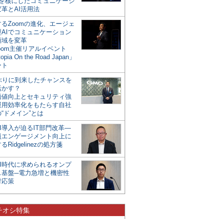
mを核にしたコミュニケーシ
革とAI活用法
るZoomの進化、エージェ
型AIでコミュニケーション
領域を変革
oom主催リアルイベント
opia On the Road Japan」
ート
年ぶりに到来したチャンスを
活かす？
価値向上とセキュリティ強
運用効率化をもたらす自社
“ドメイン”とは
I導入が迫るIT部門改革―
員エンゲージメント向上に
るRidgelinezの処方箋
AI時代に求められるオンプ
ス基盤─電力急増と機密性
対応策
チオシ特集