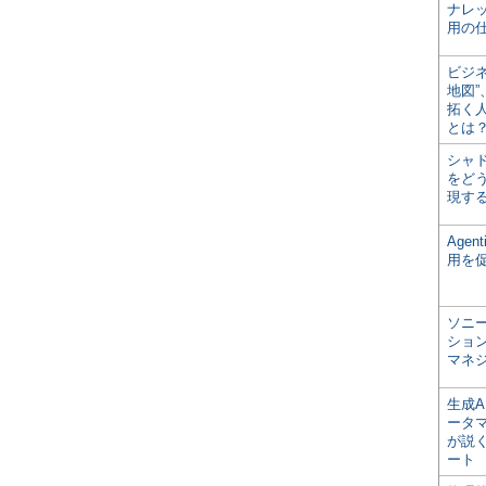
ナレ
用の仕
ビジ
地図
拓く
とは
シャ
をどう
現す
Age
用を
ソニ
ショ
マネ
生成
ータ
が説く
ート