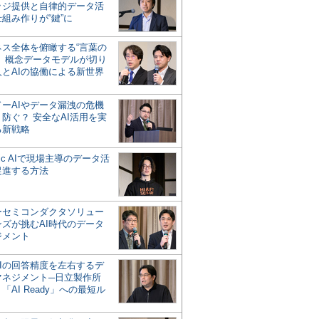
ッジ提供と自律的データ活
組み作りが“鍵”に
ネス全体を俯瞰する“言葉の
”、概念データモデルが切り
人とAIの協働による新世界
？
ドーAIやデータ漏洩の危機
防ぐ？ 安全なAI活用を実
る新戦略
ntic AIで現場主導のデータ活
促進する方法
ーセミコンダクタソリュー
ンズが挑むAI時代のデータ
ジメント
AIの回答精度を左右するデ
マネジメント─日立製作所
「AI Ready」への最短ル