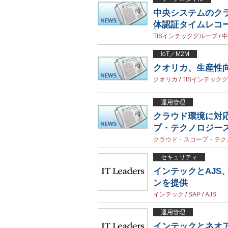
中央システムのク
体認証タイムレコ
TISインテックグループ
/
中
IoT／M2M
クオリカ、生産性向
クオリカ
/
TISインテック
運用管理
クラウド環境に対
プ・テクノロジー
クラウド・スコープ・テク
セキュリティ
インテックとAJS
ンを提供
インテック
/
SAP
/
AJS
運用管理
インテックとネオアクシ