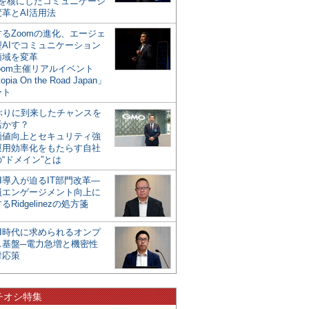
mを核にしたコミュニケーシ
革とAI活用法
るZoomの進化、エージェ
型AIでコミュニケーション
領域を変革
oom主催リアルイベント
opia On the Road Japan」
ート
年ぶりに到来したチャンスを
活かす？
価値向上とセキュリティ強
運用効率化をもたらす自社
“ドメイン”とは
I導入が迫るIT部門改革―
員エンゲージメント向上に
るRidgelinezの処方箋
AI時代に求められるオンプ
ス基盤─電力急増と機密性
対応策
チオシ特集