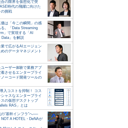
統合の限界を仮想化で突
ASE時代の飛躍に向けた
キの挑戦
の真価は「今この瞬間」の感
。「Data Streaming
form」で実現する「AI
y Data」を解説
企業で広がるAIエージェン
ためのデータマネジメント
？
たユーザー体験で業務アプ
定着させるエンタープライ
けノーコード開発ツールの
の導入コストを抑制！ コス
ンシャスなエンタープライ
ラスの仮想デスクトップ
allels RAS」とは
代の“基幹インフラ”へ──
NOT A HOTEL・DeNAが