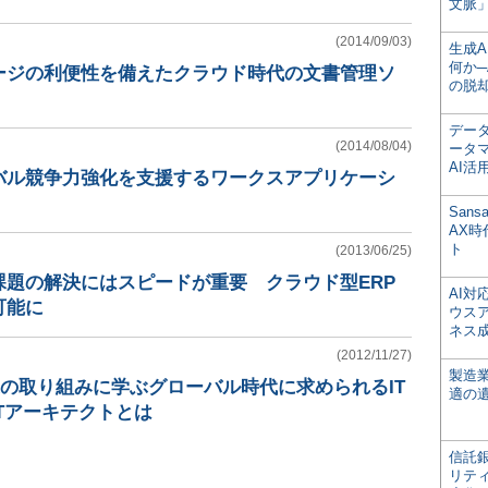
文脈」
(2014/09/03)
生成
何か─
ージの利便性を備えたクラウド時代の文書管理ソ
の脱
デー
(2014/08/04)
ータ
AI活
バル競争力強化を支援するワークスアプリケーシ
San
AX
ト
(2013/06/25)
課題の解決にはスピードが重要 クラウド型ERP
AI
可能に
ウス
ネス
(2012/11/27)
製造
業の取り組みに学ぶグローバル時代に求められるIT
適の
Tアーキテクトとは
信託銀
リテ