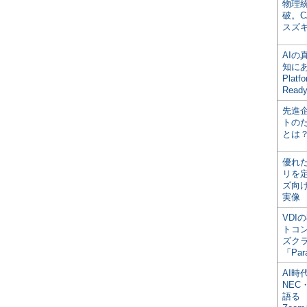
物理
破。C
スズ
AI
知にある
Plat
Read
先進
トの
とは
優れ
リを
ズ向
実像
VDI
トコ
ズク
「Par
AI時
NEC・
語る