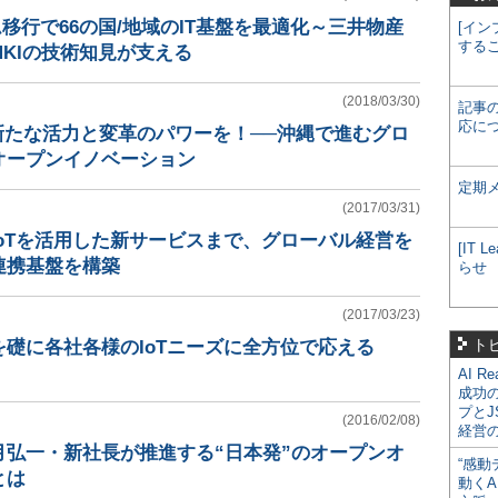
ム移行で66の国/地域のIT基盤を最適化～三井物産
[イン
する
KIの技術知見が支える
(2018/03/30)
記事
応に
新たな活力と変革のパワーを！──沖縄で進むグロ
オープンイノベーション
定期
(2017/03/31)
oTを活用した新サービスまで、グローバル経営を
[IT
連携基盤を構築
らせ
(2017/03/23)
ト
礎に各社各様のIoTニーズに全方位で応える
AI R
成功
プとJ
(2016/02/08)
経営
月弘一・新社長が推進する“日本発”のオープンオ
“感動
とは
動くA