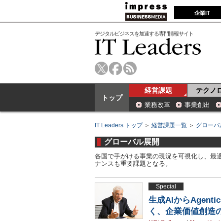
企業IT
デジタルビジネスを加速する専門情報サイト
経営課題
テクノ
トップ
業務改革
事業創出
IT Leaders トップ
＞
経営課題一覧
＞
グローバ
グローバル展開
各国で手がける事業の現況を可視化し、最
ナンスも重要課題となる。
Special
生成AIからAgentic 
く、企業価値創造の