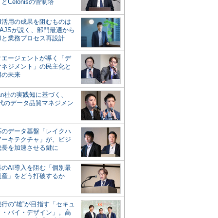
とCelonisの管制塔
AI活用の成果を阻むものは
AJSが説く、部門最適から
却と業務プロセス再設計
タエージェントが導く「デ
マネジメント」の民主化と
用の未来
san社の実践知に基づく、
時代のデータ品質マネジメン
対応のデータ基盤「レイクハ
アーキテクチャ」が、ビジ
成長を加速させる鍵に
業のAI導入を阻む「個別最
遺産」をどう打破するか
行の“雄”が目指す「セキュ
ィ・バイ・デザイン」。高