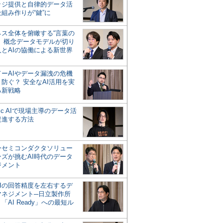
ッジ提供と自律的データ活
組み作りが“鍵”に
ネス全体を俯瞰する“言葉の
”、概念データモデルが切り
人とAIの協働による新世界
？
ドーAIやデータ漏洩の危機
防ぐ？ 安全なAI活用を実
る新戦略
ntic AIで現場主導のデータ活
促進する方法
ーセミコンダクタソリュー
ンズが挑むAI時代のデータ
ジメント
AIの回答精度を左右するデ
マネジメント─日立製作所
「AI Ready」への最短ル