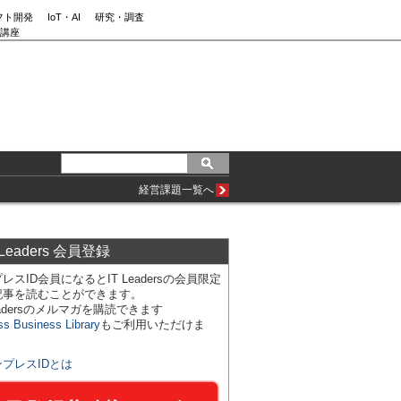
フト開発
IoT・AI
研究・調査
講座
経営課題一覧へ
 Leaders 会員登録
レスID会員になるとIT Leadersの会員限定
記事を読むことができます。
Leadersのメルマガを購読できます
ss Business Library
もご利用いただけま
ンプレスIDとは