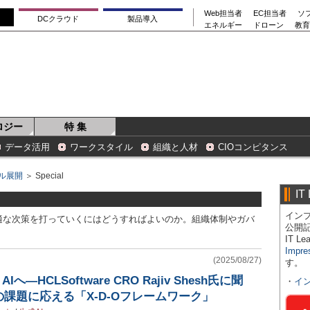
Web担当者
EC担当者
ソ
DCクラウド
製品導入
エネルギー
ドローン
教育
ロジー
特 集
データ活用
ワークスタイル
組織と人材
CIOコンピタンス
ル展開
＞ Special
IT
インプ
適な次策を打っていくにはどうすればよいのか。組織体制やガバ
公開
IT 
Impre
(2025/08/27)
す。
AIへ―HCLSoftware CRO Rajiv Shesh氏に聞
・
イ
課題に応える「X-D-Oフレームワーク」