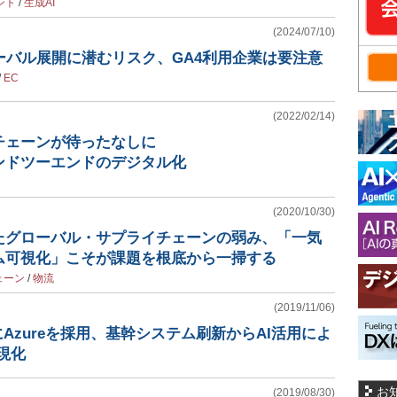
ント
/
生成AI
(2024/07/10)
ーバル展開に潜むリスク、GA4利用企業は要注意
/
EC
(2022/02/14)
チェーンが待ったなしに
ンドツーエンドのデジタル化
(2020/10/30)
たグローバル・サプライチェーンの弱み、「一気
ム可視化」こそが課題を根底から一掃する
ェーン
/
物流
(2019/11/06)
にAzureを採用、基幹システム刷新からAI活用によ
現化
お
(2019/08/30)