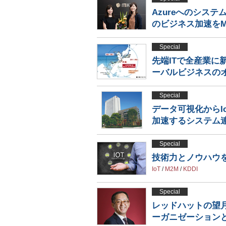
Azureへのシステ
のビジネス加速をM
Special
先端ITで全産業に
ーバルビジネスの
Special
データ可視化からI
加速するシステム
Special
技術力とノウハウを
IoT
/
M2M
/
KDDI
Special
レッドハットの望
ーガニゼーション