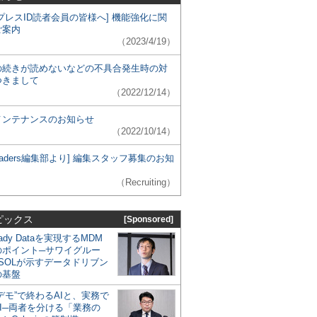
プレスID読者会員の皆様へ] 機能強化に関
ご案内
（2023/4/19）
の続きが読めないなどの不具合発生時の対
つきまして
（2022/12/14）
メンテナンスのお知らせ
（2022/10/14）
 Leaders編集部より] 編集スタッフ募集のお知
（Recruiting）
ピックス
[Sponsored]
eady Dataを実現するMDM
のポイント─サワイグルー
SOLが示すデータドリブン
の基盤
デモ”で終わるAIと、実務で
I─両者を分ける「業務の