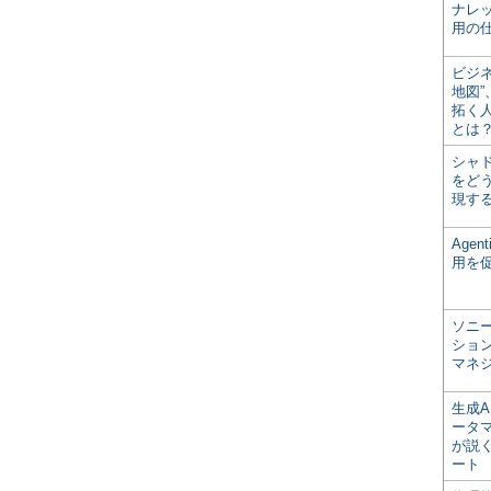
ナレ
用の仕
ビジ
地図
拓く
とは
シャ
をどう
現す
Age
用を
ソニ
ショ
マネ
生成
ータ
が説く
ート