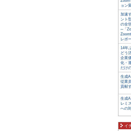
Zoo
ョン変
加速す
ント
の全
─「Z
Zoomt
レポ
14
どう
企業
化・
だけの
生成A
従業
貢献す
生成
レミ
への
イ