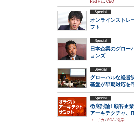
Red Hat
/
CEO
Special
オンラインストレ
フト
Special
日本企業のグロー
ョンズ
Special
グローバルな経営
基盤が早期対応を
Special
徹底討論! 顧客企
アーキテクチャ、I
ユニチカ
/
SOA
/
化学