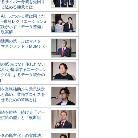
するサイバー脅威を先回り
封じ込める極意とは
とAI、ぶつかる壁は同じだ
」─東急レクリエーション5
実践が示す「データ整備」
う現実解
AI活用の第一歩はマスター
タマネジメント（MDM）か
Iの95％はなぜ使われない
Qlikが提唱するエージェン
ックAIによるデータ統合の
軸
活用を業務補助から意思決定
へと高め、業務プロセスを
させるための道筋とは
の価値を維持し続ける「デー
続供給の型」と「横断組
ータの民主化」の実践法！