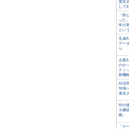
度化
して
「BI
った
年の
とい
生成
デー
ら
企業A
のか─
ティ
新機
AI
領域
進化
AI
タ継
織」
「デ