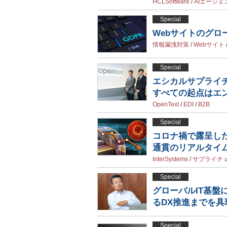
HCLSoftware
/
AIエージェ
Special
Webサイトのグロ
情報漏洩対策
/
Webサイト
Special
エシカルサプライ
すべての起点はエ
OpenText
/
EDI
/
B2B
Special
コロナ禍で露呈し
通貫のリアルタイ
InterSystems
/
サプライチ
Special
グローバルIT基盤
るDX推進までを具
Special