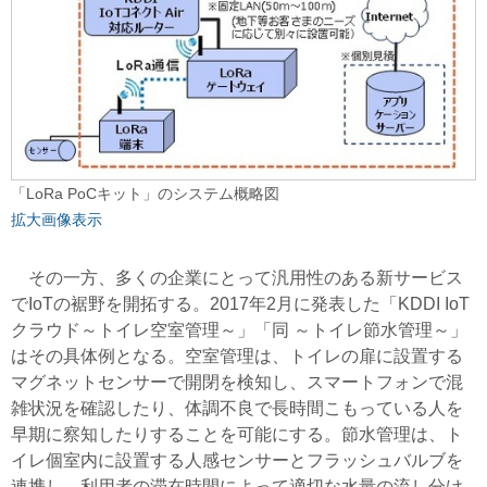
「LoRa PoCキット」のシステム概略図
拡大画像表示
その一方、多くの企業にとって汎用性のある新サービス
でIoTの裾野を開拓する。2017年2月に発表した「KDDI IoT
クラウド～トイレ空室管理～」「同 ～トイレ節水管理～」
はその具体例となる。空室管理は、トイレの扉に設置する
マグネットセンサーで開閉を検知し、スマートフォンで混
雑状況を確認したり、体調不良で長時間こもっている人を
早期に察知したりすることを可能にする。節水管理は、ト
イレ個室内に設置する人感センサーとフラッシュバルブを
連携し、利用者の滞在時間によって適切な水量の流し分け