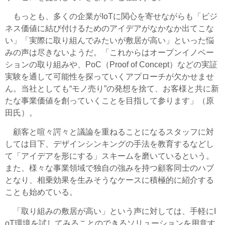
もっとも、多くの企業がIoTに関心を寄せながらも「ビジ
ネス価値に結び付けるためのアイデアがなかなか出てこな
い」「実際に取り組んでみたいが敷居が高い」といった悩
みの声は尽きないようだ。「これからはオープンイノベー
ションの取り組みや、PoC（Proof of Concept）などの実証
実験を通して可能性を探っていくアプローチが欠かせませ
ん。当社としても“モノ売り”の発想を捨て、お客様と共に新
たな事業価値を創っていくことを目指して参ります」（原
田氏）。
顧客と喧々諤々と議論を重ねることになるスタッフに対
しては目下、デザインシンキングの手法を教育するなどし
て「アイデアを形にする」スキームを磨いているという。
また、様々な事業領域で独自の強みを持つ顧客同士のハブ
となり、相乗効果を生みそうなケースに積極的に紹介する
ことも始めている。
「取り組みの敷居が高い」という声に対しては、手軽にI
oT環境を試してみることのできるソリューションを用意す