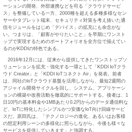
ーションの開発、外部連携などを司る「クラウドサービ
ス」を整備している一方、2000種を超える多種多様なセン
サーやタブレット端末、セキュリティ対策を考え抜いた通
信モジュールをはじめ「デバイス」の拡充にも余念がな
い。つまりは、「顧客がやりたいこと」を早期にワンスト
ップで実現するためのポートフォリオを全方位で揃えてい
るのがKDDIの特色である。
2016年12月には、従来から提供してきたワンストップソ
リューションを拡充・強化する一環として「KDDI IoTクラ
ウド Creator」と「KDDI IoTコネクト Air」を発表。前者
は、同社のIoTクラウド基盤を活用しながら、最短2週間の
アジャイル開発サイクルを回し、システム、アプリケーシ
ョンの構築や改善活動を徹底的にサポートする。後者は、1
日10円の基本料金や1MBあたり0.2円からのデータ通信料な
ど、IoTに特化したシンプルかつ安価なIoT向け回線サービ
スだ。原田氏は、「テクノロジーの進化、あるいはお客様
の想定利用シーンの多様化に照らしながら、今後も様々な
サービスを提供していきます」と強調する。