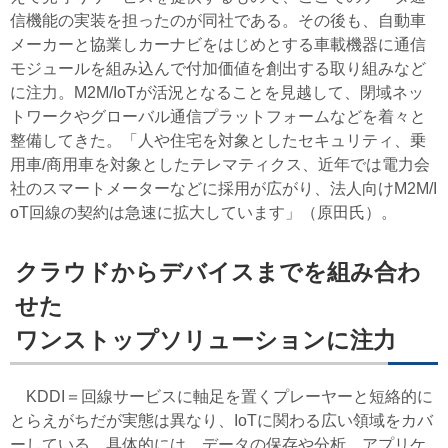
信機能の実装を担ったのが同社である。その後も、自動車
メーカーと協業しカーナビをはじめとする車載機器に通信
モジュールを組み込んで付加価値を創出する取り組みなど
に注力。M2M/IoTが活況となることを見越して、閉域ネッ
トワークやグローバル通信プラットフォームなどを着々と
整備してきた。「人や住宅を対象としたセキュリティ、乗
用車/商用車を対象としたテレマティクス、近年では電力会
社のスマートメーターなどに採用が広がり、法人向けM2M/I
oT回線の契約は急速に拡大しています」（原田氏）。
クラウドからデバイスまでを組み合わ
せた
ワンストップソリューションに注力
KDDI＝回線サービスに軸足を置くプレーヤーと短絡的に
とらえがちだが実態は異なり、IoTに関わる広い領域をカバ
ーしている。具体的には、データの保存や分析、アプリケ