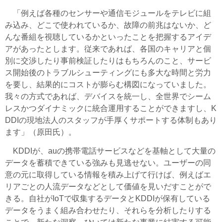
「例えば各種のセンサーや通信モジュールをテレビに組
み込み、どこで使われているか、故障の前兆はないか、ど
んな番組を視聴しているかといったことを把握するアイデ
アがあったとします。従来であれば、各国のキャリアと個
別に交渉したり事前検証したりはもちろんのこと、サービ
ス開始後のトラブルシューティングにも多大な時間と労力
を要し、結果的にコストが膨らむ構図になっていました。
我々の方式であれば、デバイスを統一し、全世界でシーム
レスかつダイナミックに統合運用することができますし、K
DDIの現地法人のスタッフが手厚くサポートする体制もあり
ます」（原田氏）。
KDDIが、auの携帯電話サービスなどを基軸として大量の
データを蓄積できている強みも見逃せない。ユーザーの同
意の元に取得している情報を積み上げて行けば、例えばエ
リアごとの人流データなどとして価値を見いだすことがで
きる。自社がIoTで収集するデータとKDDIが保有している
データをうまく組み合わせたり、それらを分析したりする