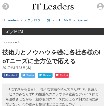
IT Leaders
＞
テクノロジー一覧
＞
IoT／M2M
＞
Special
IoT／M2M
Sponsored
技術力とノウハウを礎に各社各様のI
oTニーズに全方位で応える
2017年3月23日(木)
!
Facebook
Twitter
Hatena
Pocket
IoTに早期から着目し、様々な実績を積んできたKDDI。回線サ
ービスのみならず即効性重視のクラウドや豊富なデバイス群と
も連携させながら、顧客個別のニーズに応える体制の整備に余
念がない。その強みと独自性はどこにあるのか──。