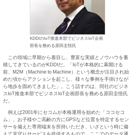
KDDIのIoT推進本部でビジネスIoT企画
部長を務める原田圭悟氏
この領域に早期から着目し、豊富な実績とノウハウを蓄
積してきているのがKDDIだ。「IoTが本格的に幕開ける
前、M2M（Machine to Machine）という概念が注目され始
めた頃からアクションを起こし、様々な事例を手掛けなが
ら地歩を固めてきました」。こう話すのは、同社のビジネ
スIoT推進本部でビジネスIoT企画部長を務める原田圭悟氏
だ。
例えば2001年にセコムが本格運用を始めた「ココセコ
ム」。お子様やご高齢の方にGPSなど位置を特定するセン
サーを備えた専用端末を所持いただき、いざという時に備
えて見守りサービスを提供するもので、ここでのデータ通