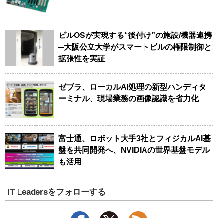
ビルOSが実現する“後付け”の施設/機器連携
─大阪公立大学がスマートビルの権限制御と
拡張性を実証
ゼブラ、ローカルAI処理の新型ハンディタ
ーミナル、現場業務の画像認識を省力化
富士通、ロボット大手3社とフィジカルAI基
盤を共同開発へ、NVIDIAの世界基盤モデル
も活用
IT Leadersをフォローする