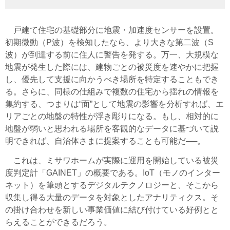
戸建て住宅の基礎部分に地震・加速度センサーを設置。
初期微動（P波）を検知したなら、より大きな第二波（S
波）が到達する前に住人に警告を発する。万一、大規模な
地震が発生した際には、建物ごとの被災度を速やかに把握
し、優先して支援に向かうべき場所を特定することもでき
る。さらに、同様の仕組みで複数の住宅から揺れの情報を
集約する、つまりは“面”として地震の影響を分析すれば、エ
リアごとの地盤の特性が浮き彫りになる。もし、相対的に
地盤が弱いと思われる場所を客観的なデータに基づいて説
明できれば、自治体さまに提案することも可能だ──。
これは、ミサワホームが実際に運用を開始している被災
度判定計「GAINET」の概要である。IoT（モノのインター
ネット）を筆頭とするデジタルテクノロジーと、そこから
収集し得る大量のデータを対象としたアナリティクス。そ
の掛け合わせを新しい事業価値に結び付けている好例とと
らえることができるだろう。