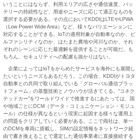
いうことにはならず、利用エリアの広さや通信速度、バッ
テリーの持続性など、用途やニーズに応じて適正なものを
選択する必要がある。その点においてKDDIはLTEやLPWA
（Low Power Wide Area）など、様々なバリエーションに
対応することができる。IoTの適用対象が自動車なのか、ビ
ルファシリティなのか、はたまた農地や河川なのか、それ
ぞれのシーンに応じた最適解を提供することが可能だ。も
ちろん、セキュリティへの配慮も抜かりはない。
企業によってはIoTをからめたサービスを海外にも展開し
たいというニーズもあるだろう。この場合、KDDIがトヨタ
自動車との共同で取り組んでいる「グローバル通信プラッ
トフォーム」の基盤技術とノウハウが活きてくる。“コネク
テッドカー”をワールドワイドで推進するにあたっては、国
や地域ごとにDCM（データ・コミュニケーション・モジュ
ール）の仕様が異なるという現実に起因する様々な運用上
の問題をクリアしていく必要がある。ここで両社は、単一
のDCMを車両に搭載し、SIMの設定情報をネットワーク経
由で書き換えることで選定した通信事業者に直接接続する