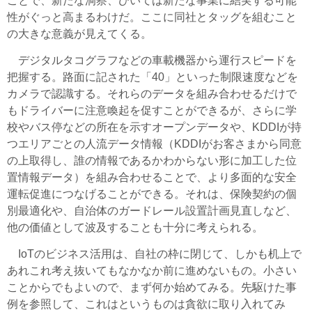
ことで、新たな洞察、ひいては新たな事業に結実する可能
性がぐっと高まるわけだ。ここに同社とタッグを組むこと
の大きな意義が見えてくる。
デジタルタコグラフなどの車載機器から運行スピードを
把握する。路面に記された「40」といった制限速度などを
カメラで認識する。それらのデータを組み合わせるだけで
もドライバーに注意喚起を促すことができるが、さらに学
校やバス停などの所在を示すオープンデータや、KDDIが持
つエリアごとの人流データ情報（KDDIがお客さまから同意
の上取得し、誰の情報であるかわからない形に加工した位
置情報データ）を組み合わせることで、より多面的な安全
運転促進につなげることができる。それは、保険契約の個
別最適化や、自治体のガードレール設置計画見直しなど、
他の価値として波及することも十分に考えられる。
IoTのビジネス活用は、自社の枠に閉じて、しかも机上で
あれこれ考え抜いてもなかなか前に進めないもの。小さい
ことからでもよいので、まず何か始めてみる。先駆けた事
例を参照して、これはというものは貪欲に取り入れてみ