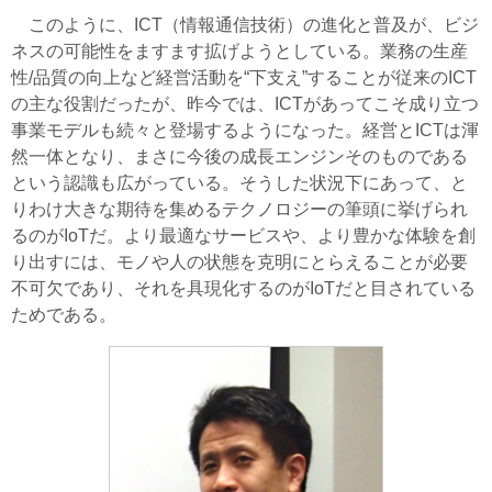
このように、ICT（情報通信技術）の進化と普及が、ビジ
ネスの可能性をますます拡げようとしている。業務の生産
性/品質の向上など経営活動を“下支え”することが従来のICT
の主な役割だったが、昨今では、ICTがあってこそ成り立つ
事業モデルも続々と登場するようになった。経営とICTは渾
然一体となり、まさに今後の成長エンジンそのものである
という認識も広がっている。そうした状況下にあって、と
りわけ大きな期待を集めるテクノロジーの筆頭に挙げられ
るのがIoTだ。より最適なサービスや、より豊かな体験を創
り出すには、モノや人の状態を克明にとらえることが必要
不可欠であり、それを具現化するのがIoTだと目されている
ためである。