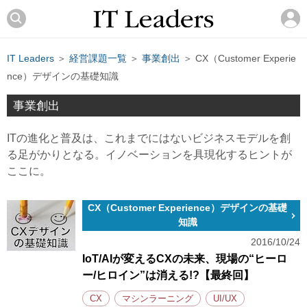
IT Leaders
＞
経営課題一覧
＞
事業創出
＞ CX（Customer Experie
nce）デザインの基礎知識
事業創出
ITの進化と普及は、これまでにはないビジネスモデルを創
る足がかりとなる。イノベーションを具現化するヒントが
ここに。
CX（Customer Experience）デザインの基礎
知識
2016/10/24
IoT/AIが変えるCXの未来、現場の“ヒーロ
ー/ヒロイン”は消える!?【最終回】
CX
マシンラーニング
UI/UX