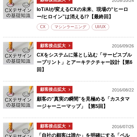
2016/10/24
IoT/AIが変えるCXの未来、現場の“ヒーロ
ー/ヒロイン”は消える!?【最終回】
CX
マシンラーニング
UI/UX
顧客接点拡大
2016/09/26
CXをシステムに落とし込む「サービスブル
ープリント」とアーキテクチャー設計【第6
回】
顧客接点拡大
2016/08/22
顧客の“真実の瞬間”を見極める「カスタマ
ージャーニーマップ」【第5回】
顧客接点拡大
2016/07/25
「自社の顧客は誰か」を明確にする「ペル