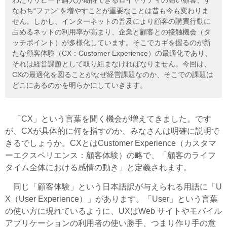
わたりリピート購入が期待できるロイヤリティの高い顧客、す
なわち“ファン”を増やすことが重要なことは昔も今も変わりま
せん。しかし、インターネットの普及により顧客の購買行動に
占めるネットの利用率が高まり、企業と顧客との接触機会（タ
ッチポイント）が多様化しています。そこでカギを握るのが新
たな顧客体験（CX：Customer Experience）の最適化であり、
それは経営課題として取り組まなければなりません。今回は、
CXの最適化を図ることがなぜ経営課題なのか、そこでの課題は
どこにあるのかを明らかにしていきます。
「CX」という言葉を聞く機会が増えてきました。です
が、CXが具体的に何を指すのか、みなさんは明確に説明で
きるでしょうか。CXとはCustomer Experience（カスタマ
ーエクスペリエンス：顧客体験）の略で、「顧客のライフ
タイム全体における感情の動き」と定義されます。
同じ「顧客体験」という日本語訳が与えられる用語に「U
X（User Experience）」があります。「User」という言葉
の使い方に現れているように、UXはWeb サイトやモバイル
アプリケーションの利用者の使い勝手、つまり作り手の意