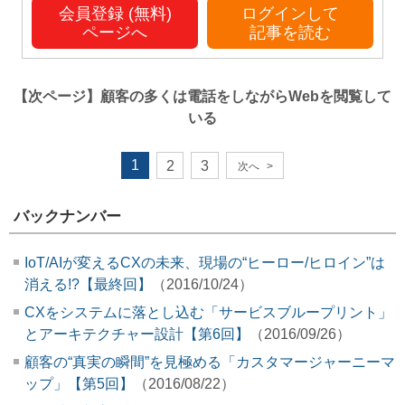
会員登録 (無料)
ログインして
ページへ
記事を読む
【次ページ】
顧客の多くは電話をしながらWebを閲覧して
いる
1
2
3
次へ
>
バックナンバー
IoT/AIが変えるCXの未来、現場の“ヒーロー/ヒロイン”は
消える!?【最終回】
（2016/10/24）
CXをシステムに落とし込む「サービスブループリント」
とアーキテクチャー設計【第6回】
（2016/09/26）
顧客の“真実の瞬間”を見極める「カスタマージャーニーマ
ップ」【第5回】
（2016/08/22）