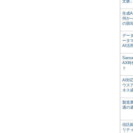
文脈」
生成
何か─
の脱
デー
ータ
AI活
San
AX
ト
AI
ウス
ネス
製造
適の
信託銀
リテ