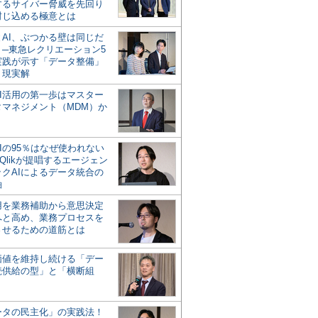
するサイバー脅威を先回り
封じ込める極意とは
とAI、ぶつかる壁は同じだ
」─東急レクリエーション5
実践が示す「データ整備」
う現実解
AI活用の第一歩はマスター
タマネジメント（MDM）か
Iの95％はなぜ使われない
Qlikが提唱するエージェン
ックAIによるデータ統合の
軸
活用を業務補助から意思決定
へと高め、業務プロセスを
させるための道筋とは
の価値を維持し続ける「デー
続供給の型」と「横断組
ータの民主化」の実践法！