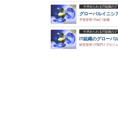
今求められるIT組織の
グローバルイニシア
予算管理
/
PwC
/
財務
今求められるIT組織の
IT組織のグローバ
経営管理
/
IT部門
/
プロジ