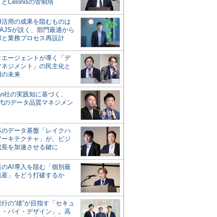
とCelonisの管制塔
AI活用の成果を阻むものは
AJSが説く、部門最適から
却と業務プロセス再設計
タエージェントが導く「デ
マネジメント」の民主化と
用の未来
san社の実践知に基づく、
時代のデータ品質マネジメン
対応のデータ基盤「レイクハ
アーキテクチャ」が、ビジ
成長を加速させる鍵に
業のAI導入を阻む「個別最
遺産」をどう打破するか
行の“雄”が目指す「セキュ
ィ・バイ・デザイン」。高