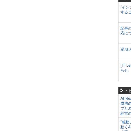
[イン
する
記事
応に
定期
[IT
らせ
ト
AI R
成功
プとJ
経営
“感動
動くA