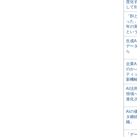
度化
して
「BI
った
年の
とい
生成
デー
ら
企業A
のか─
ティ
新機
AI
領域
進化
AI
タ継
織」
「デ