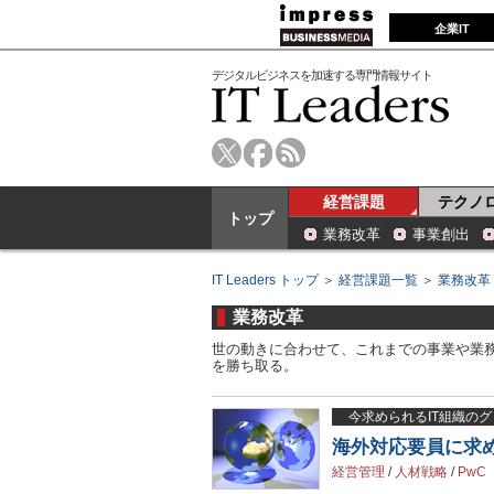
企業IT
デジタルビジネスを加速する専門情報サイト
経営課題
テクノ
トップ
業務改革
事業創出
IT Leaders トップ
＞
経営課題一覧
＞
業務改革
業務改革
世の動きに合わせて、これまでの事業や業
を勝ち取る。
今求められるIT組織の
海外対応要員に求
経営管理
/
人材戦略
/
PwC