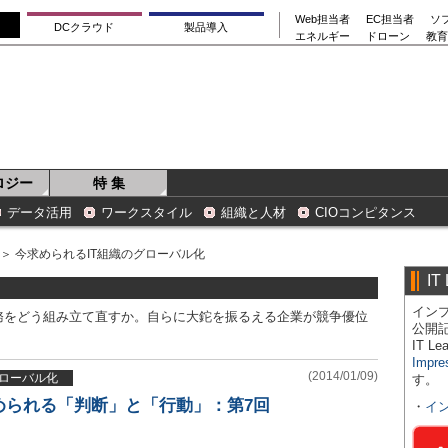
Web担当者
EC担当者
ソ
DCクラウド
製品導入
エネルギー
ドローン
教育
ロジー
特 集
データ活用
ワークスタイル
組織と人材
CIOコンピタンス
＞ 今求められるIT組織のグローバル化
IT
インプ
務をどう組み立て直すか。自らに大鉈を振るえる企業が競争優位
公開
IT 
Impre
(2014/01/09)
グローバル化
す。
められる「判断」と「行動」：第7回
・
イ