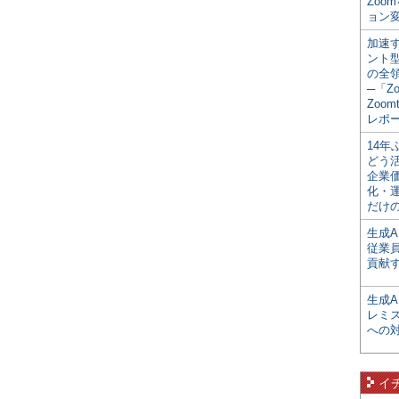
Zoo
ョン変
加速す
ント
の全
─「Z
Zoomt
レポ
14
どう
企業
化・
だけの
生成A
従業
貢献す
生成
レミ
への
イ