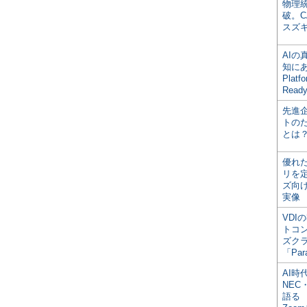
物理
破。C
スズ
AI
知にある
Plat
Read
先進
トの
とは
優れ
リを
ズ向
実像
VDI
トコ
ズク
「Par
AI時
NEC・
語る