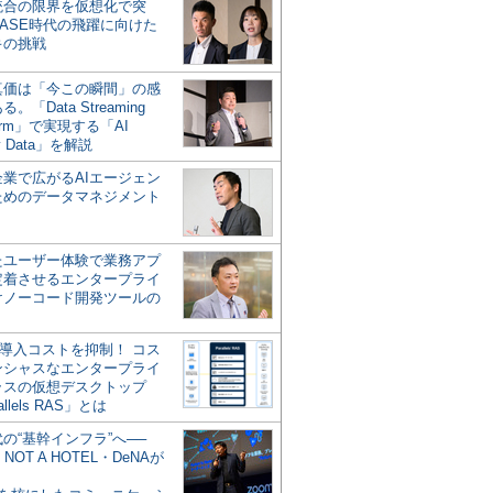
統合の限界を仮想化で突
ASE時代の飛躍に向けた
キの挑戦
の真価は「今この瞬間」の感
。「Data Streaming
form」で実現する「AI
y Data」を解説
企業で広がるAIエージェン
ためのデータマネジメント
？
たユーザー体験で業務アプ
定着させるエンタープライ
けノーコード開発ツールの
の導入コストを抑制！ コス
ンシャスなエンタープライ
ラスの仮想デスクトップ
allels RAS」とは
代の“基幹インフラ”へ──
NOT A HOTEL・DeNAが