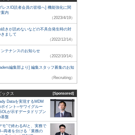
プレスID読者会員の皆様へ] 機能強化に関
ご案内
（2023/4/19）
の続きが読めないなどの不具合発生時の対
つきまして
（2022/12/14）
メンテナンスのお知らせ
（2022/10/14）
 Leaders編集部より] 編集スタッフ募集のお知
（Recruiting）
ピックス
[Sponsored]
eady Dataを実現するMDM
のポイント─サワイグルー
SOLが示すデータドリブン
の基盤
デモ”で終わるAIと、実務で
I─両者を分ける「業務の