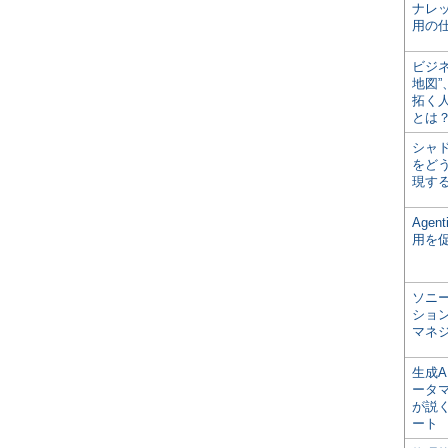
ナレ
用の仕
ビジ
地図
拓く
とは
シャ
をどう
現す
Age
用を
ソニ
ショ
マネ
生成
ータ
が説く
ート