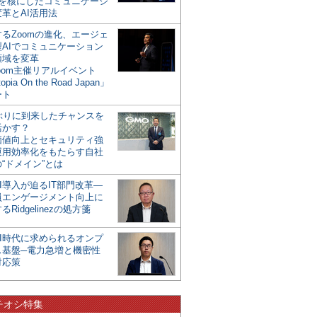
mを核にしたコミュニケーシ
革とAI活用法
るZoomの進化、エージェ
型AIでコミュニケーション
領域を変革
oom主催リアルイベント
opia On the Road Japan」
ート
年ぶりに到来したチャンスを
活かす？
価値向上とセキュリティ強
運用効率化をもたらす自社
“ドメイン”とは
I導入が迫るIT部門改革―
員エンゲージメント向上に
るRidgelinezの処方箋
AI時代に求められるオンプ
ス基盤─電力急増と機密性
対応策
チオシ特集