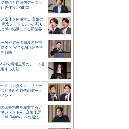
ッジ提供と自律的データ活
組み作りが“鍵”に
ネス全体を俯瞰する“言葉の
”、概念データモデルが切り
人とAIの協働による新世界
？
ドーAIやデータ漏洩の危機
防ぐ？ 安全なAI活用を実
る新戦略
ntic AIで現場主導のデータ活
促進する方法
ーセミコンダクタソリュー
ンズが挑むAI時代のデータ
ジメント
AIの回答精度を左右するデ
マネジメント─日立製作所
「AI Ready」への最短ル