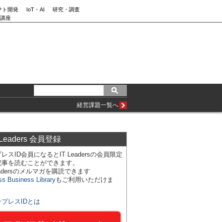
フト開発
IoT・AI
研究・調査
講座
経営課題一覧へ
 Leaders 会員登録
レスID会員になるとIT Leadersの会員限定
記事を読むことができます。
Leadersのメルマガを購読できます
ss Business Library
もご利用いただけま
ンプレスIDとは