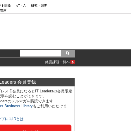
フト開発
IoT・AI
研究・調査
講座
経営課題一覧へ
 Leaders 会員登録
レスID会員になるとIT Leadersの会員限定
記事を読むことができます。
Leadersのメルマガを購読できます
ss Business Library
もご利用いただけま
ンプレスIDとは