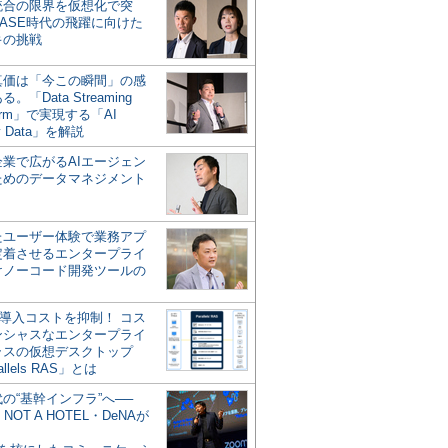
統合の限界を仮想化で突
ASE時代の飛躍に向けた
キの挑戦
の真価は「今この瞬間」の感
。「Data Streaming
form」で実現する「AI
y Data」を解説
企業で広がるAIエージェン
ためのデータマネジメント
？
たユーザー体験で業務アプ
定着させるエンタープライ
けノーコード開発ツールの
の導入コストを抑制！ コス
ンシャスなエンタープライ
ラスの仮想デスクトップ
allels RAS」とは
代の“基幹インフラ”へ──
NOT A HOTEL・DeNAが