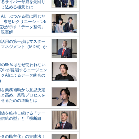
するサイバー脅威を先回り
封じ込める極意とは
とAI、ぶつかる壁は同じだ
」─東急レクリエーション5
実践が示す「データ整備」
う現実解
AI活用の第一歩はマスター
タマネジメント（MDM）か
Iの95％はなぜ使われない
Qlikが提唱するエージェン
ックAIによるデータ統合の
軸
活用を業務補助から意思決定
へと高め、業務プロセスを
させるための道筋とは
の価値を維持し続ける「デー
続供給の型」と「横断組
ータの民主化」の実践法！