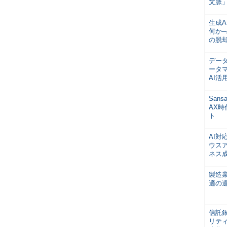
文脈」
生成
何か─
の脱
デー
ータ
AI活
San
AX
ト
AI
ウス
ネス
製造
適の
信託銀
リテ