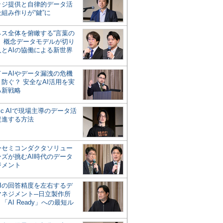
ッジ提供と自律的データ活
組み作りが“鍵”に
ネス全体を俯瞰する“言葉の
”、概念データモデルが切り
人とAIの協働による新世界
？
ドーAIやデータ漏洩の危機
防ぐ？ 安全なAI活用を実
る新戦略
ntic AIで現場主導のデータ活
促進する方法
ーセミコンダクタソリュー
ンズが挑むAI時代のデータ
ジメント
AIの回答精度を左右するデ
マネジメント─日立製作所
「AI Ready」への最短ル