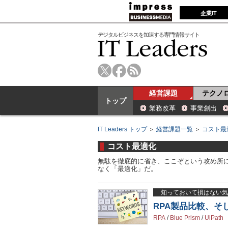
企業IT
デジタルビジネスを加速する専門情報サイト
経営課題
テクノ
トップ
業務改革
事業創出
IT Leaders トップ
＞
経営課題一覧
＞
コスト最
コスト最適化
無駄を徹底的に省き、ここぞという攻め所
なく「最適化」だ。
知っておいて損はない気
RPA製品比較、そ
RPA
/
Blue Prism
/
UiPath