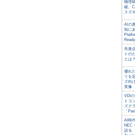
物理
破。C
スズ
AI
知にある
Plat
Read
先進
トの
とは
優れ
リを
ズ向
実像
VDI
トコ
ズク
「Par
AI時
NEC・
語る