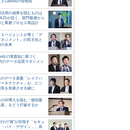
とCelonisの管制塔
AI活用の成果を阻むものは
AJSが説く、部門最適から
却と業務プロセス再設計
タエージェントが導く「デ
マネジメント」の民主化と
用の未来
san社の実践知に基づく、
時代のデータ品質マネジメン
対応のデータ基盤「レイクハ
アーキテクチャ」が、ビジ
成長を加速させる鍵に
業のAI導入を阻む「個別最
遺産」をどう打破するか
行の“雄”が目指す「セキュ
ィ・バイ・デザイン」。高