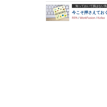
知っておいて損はない気
今こそ押さえておく
RPA
/
WorkFusion
/
Kofax