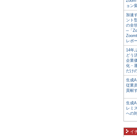
Zoo
ョン変
加速す
ント
の全
─「Z
Zoomt
レポ
14
どう
企業
化・
だけの
生成A
従業
貢献す
生成
レミ
への
イ