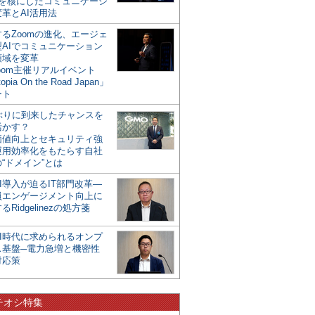
mを核にしたコミュニケーシ
革とAI活用法
るZoomの進化、エージェ
型AIでコミュニケーション
領域を変革
oom主催リアルイベント
opia On the Road Japan」
ート
年ぶりに到来したチャンスを
活かす？
価値向上とセキュリティ強
運用効率化をもたらす自社
“ドメイン”とは
I導入が迫るIT部門改革―
員エンゲージメント向上に
るRidgelinezの処方箋
AI時代に求められるオンプ
ス基盤─電力急増と機密性
対応策
チオシ特集