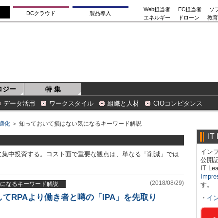
Web担当者
EC担当者
ソ
DCクラウド
製品導入
エネルギー
ドローン
教育
ロジー
特 集
データ活用
ワークスタイル
組織と人材
CIOコンピタンス
適化
＞ 知っておいて損はない気になるキーワード解説
IT
インプ
に集中投資する。コスト面で重要な観点は、単なる「削減」では
公開
IT 
Impre
(2018/08/29)
になるキーワード解説
す。
してRPAより働き者と噂の「IPA」を先取り
・
イ