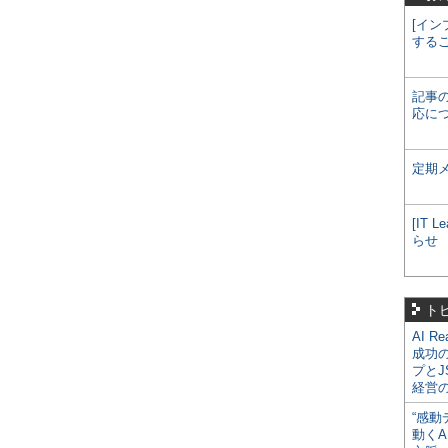
[イン
する
記事
応に
定期
[IT
らせ
ト
AI R
成功
プとJ
経営
“感動
動くA