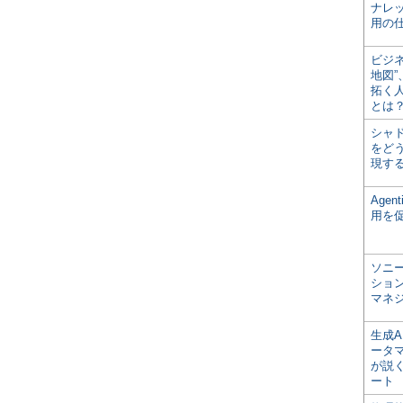
ナレ
用の仕
ビジ
地図
拓く
とは
シャ
をどう
現す
Age
用を
ソニ
ショ
マネ
生成
ータ
が説く
ート