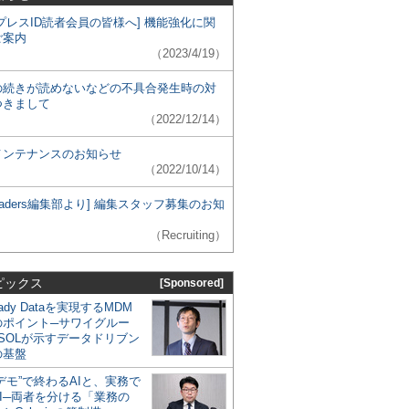
プレスID読者会員の皆様へ] 機能強化に関
ご案内
（2023/4/19）
の続きが読めないなどの不具合発生時の対
つきまして
（2022/12/14）
メンテナンスのお知らせ
（2022/10/14）
 Leaders編集部より] 編集スタッフ募集のお知
（Recruiting）
ピックス
[Sponsored]
eady Dataを実現するMDM
のポイント─サワイグルー
SOLが示すデータドリブン
の基盤
デモ”で終わるAIと、実務で
I─両者を分ける「業務の