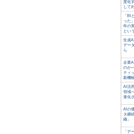
度化
して
「BI
った
年の
とい
生成
デー
ら
企業A
のか─
ティ
新機
AI
領域
進化
AI
タ継
織」
「デ