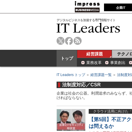
企業IT
デジタルビジネスを加速する専門情報サイト
経営課題
テクノ
トップ
業務改革
事業創出
IT Leaders トップ
＞
経営課題一覧
＞
法制度対
法制度対応／CSR
企業は社会の公器。利潤追求のみならず、
ければならない。
クラウド活用に向けた「
【第5回】不正ア
は問えるか