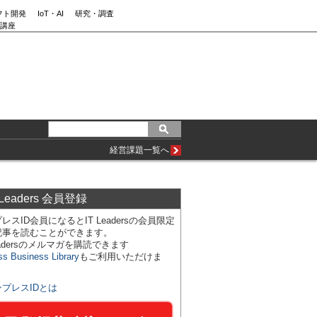
フト開発
IoT・AI
研究・調査
講座
経営課題一覧へ
 Leaders 会員登録
レスID会員になるとIT Leadersの会員限定
記事を読むことができます。
Leadersのメルマガを購読できます
ss Business Library
もご利用いただけま
ンプレスIDとは