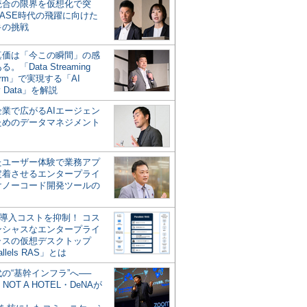
統合の限界を仮想化で突
ASE時代の飛躍に向けた
キの挑戦
の真価は「今この瞬間」の感
。「Data Streaming
form」で実現する「AI
y Data」を解説
企業で広がるAIエージェン
ためのデータマネジメント
？
たユーザー体験で業務アプ
定着させるエンタープライ
けノーコード開発ツールの
の導入コストを抑制！ コス
ンシャスなエンタープライ
ラスの仮想デスクトップ
allels RAS」とは
代の“基幹インフラ”へ──
NOT A HOTEL・DeNAが