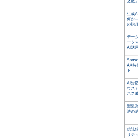
文脈」
生成
何か─
の脱
デー
ータ
AI活
San
AX
ト
AI
ウス
ネス
製造
適の
信託銀
リテ