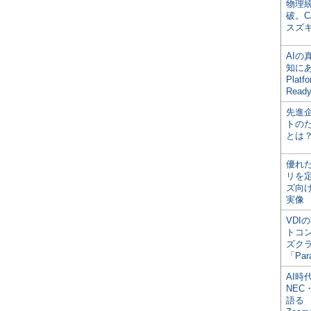
物理
破。C
スズ
AI
知にある
Plat
Read
先進
トの
とは
優れ
リを
ズ向
実像
VDI
トコ
ズク
「Par
AI時
NEC・
語る