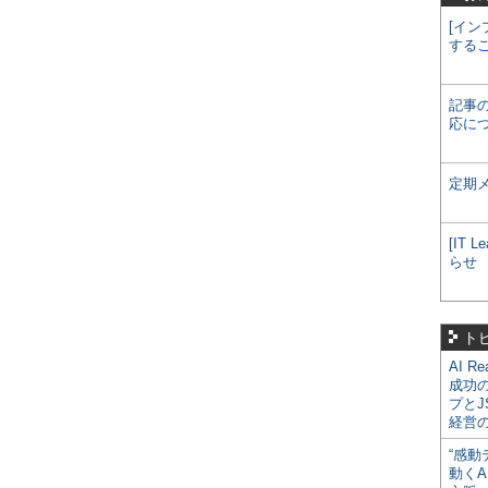
[イン
する
記事
応に
定期
[IT
らせ
ト
AI R
成功
プとJ
経営
“感動
動くA