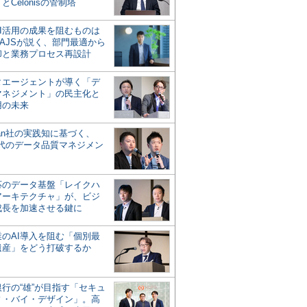
とCelonisの管制塔
AI活用の成果を阻むものは
AJSが説く、部門最適から
却と業務プロセス再設計
タエージェントが導く「デ
マネジメント」の民主化と
用の未来
san社の実践知に基づく、
時代のデータ品質マネジメン
対応のデータ基盤「レイクハ
アーキテクチャ」が、ビジ
成長を加速させる鍵に
業のAI導入を阻む「個別最
遺産」をどう打破するか
行の“雄”が目指す「セキュ
ィ・バイ・デザイン」。高