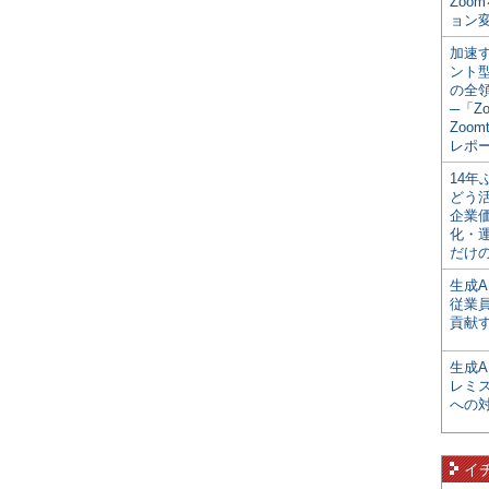
Zoo
ョン変
加速す
ント
の全
─「Z
Zoomt
レポ
14
どう
企業
化・
だけの
生成A
従業
貢献す
生成
レミ
への
イ