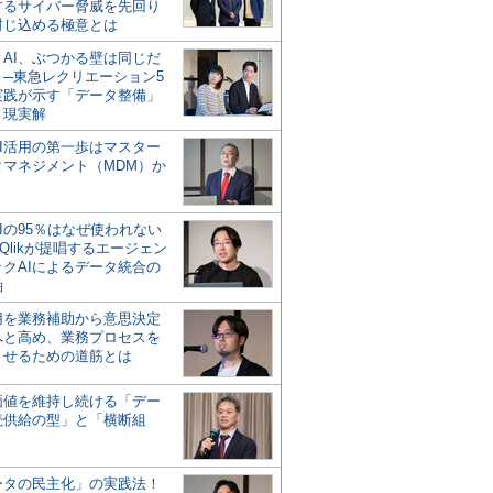
するサイバー脅威を先回り
封じ込める極意とは
とAI、ぶつかる壁は同じだ
」─東急レクリエーション5
実践が示す「データ整備」
う現実解
AI活用の第一歩はマスター
タマネジメント（MDM）か
Iの95％はなぜ使われない
Qlikが提唱するエージェン
ックAIによるデータ統合の
軸
活用を業務補助から意思決定
へと高め、業務プロセスを
させるための道筋とは
の価値を維持し続ける「デー
続供給の型」と「横断組
ータの民主化」の実践法！