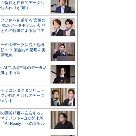
ッジ提供と自律的データ活
組み作りが“鍵”に
ネス全体を俯瞰する“言葉の
”、概念データモデルが切り
人とAIの協働による新世界
？
ドーAIやデータ漏洩の危機
防ぐ？ 安全なAI活用を実
る新戦略
ntic AIで現場主導のデータ活
促進する方法
ーセミコンダクタソリュー
ンズが挑むAI時代のデータ
ジメント
AIの回答精度を左右するデ
マネジメント─日立製作所
「AI Ready」への最短ル