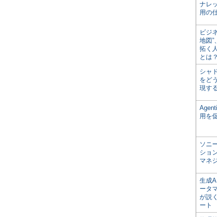
ナレ
用の仕
ビジ
地図
拓く
とは
シャ
をどう
現す
Age
用を
ソニ
ショ
マネ
生成
ータ
が説く
ート