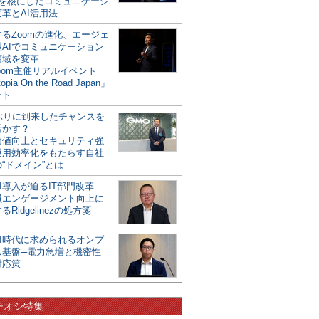
mを核にしたコミュニケーシ
革とAI活用法
るZoomの進化、エージェ
型AIでコミュニケーション
領域を変革
oom主催リアルイベント
opia On the Road Japan」
ート
年ぶりに到来したチャンスを
活かす？
価値向上とセキュリティ強
運用効率化をもたらす自社
“ドメイン”とは
I導入が迫るIT部門改革―
員エンゲージメント向上に
るRidgelinezの処方箋
AI時代に求められるオンプ
ス基盤─電力急増と機密性
対応策
チオシ特集