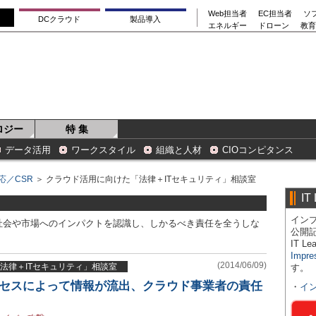
Web担当者
EC担当者
ソ
DCクラウド
製品導入
エネルギー
ドローン
教育
ロジー
特 集
データ活用
ワークスタイル
組織と人材
CIOコンピタンス
応／CSR
＞ クラウド活用に向けた「法律＋ITセキュリティ」相談室
IT
インプ
社会や市場へのインパクトを認識し、しかるべき責任を全うしな
公開
IT 
Impre
(2014/06/09)
法律＋ITセキュリティ」相談室
す。
クセスによって情報が流出、クラウド事業者の責任
・
イ