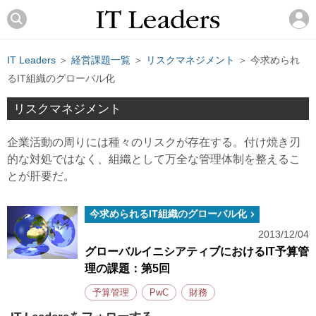
IT Leaders
＞
経営課題一覧
＞
リスクマネジメント
＞ 今求められ
るIT組織のグローバル化
リスクマネジメント
企業活動の周りには種々のリスクが存在する。付け焼き刃
的な対処ではなく、組織として万全な管理体制を整えるこ
とが肝要だ。
今求められるIT組織のグローバル化
2013/12/04
グローバルイニシアティブにおけるIT予算管
理の課題：第5回
予算管理
PwC
財務