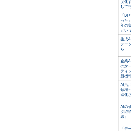
度化
して
「BI
った
年の
とい
生成
デー
ら
企業A
のか─
ティ
新機
AI
領域
進化
AI
タ継
織」
「デ