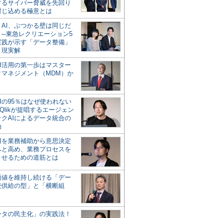
するサイバー脅威を先回り
封じ込める極意とは
とAI、ぶつかる壁は同じだ
」─東急レクリエーション5
実践が示す「データ整備」
う現実解
AI活用の第一歩はマスター
タマネジメント（MDM）か
Iの95％はなぜ使われない
Qlikが提唱するエージェン
ックAIによるデータ統合の
軸
活用を業務補助から意思決定
へと高め、業務プロセスを
させるための道筋とは
の価値を維持し続ける「デー
続供給の型」と「横断組
ータの民主化」の実践法！