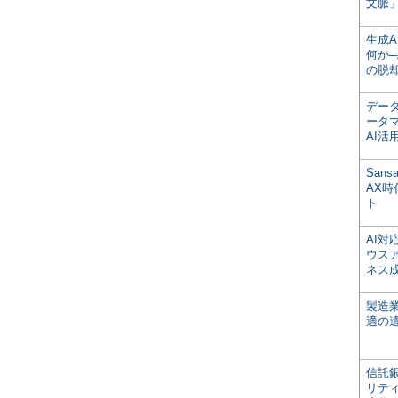
文脈」
生成
何か─
の脱
デー
ータ
AI活
San
AX
ト
AI
ウス
ネス
製造
適の
信託銀
リテ