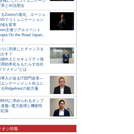
mを核にしたコミュニケーシ
革とAI活用法
るZoomの進化、エージェ
型AIでコミュニケーション
領域を変革
oom主催リアルイベント
opia On the Road Japan」
ート
年ぶりに到来したチャンスを
活かす？
価値向上とセキュリティ強
運用効率化をもたらす自社
“ドメイン”とは
I導入が迫るIT部門改革―
員エンゲージメント向上に
るRidgelinezの処方箋
AI時代に求められるオンプ
ス基盤─電力急増と機密性
対応策
チオシ特集