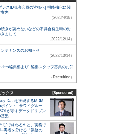
プレスID読者会員の皆様へ] 機能強化に関
ご案内
（2023/4/19）
の続きが読めないなどの不具合発生時の対
つきまして
（2022/12/14）
メンテナンスのお知らせ
（2022/10/14）
 Leaders編集部より] 編集スタッフ募集のお知
（Recruiting）
ピックス
[Sponsored]
eady Dataを実現するMDM
のポイント─サワイグルー
SOLが示すデータドリブン
の基盤
デモ”で終わるAIと、実務で
I─両者を分ける「業務の