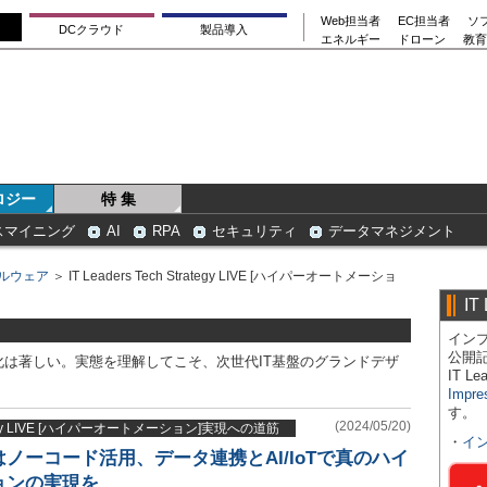
Web担当者
EC担当者
ソ
DCクラウド
製品導入
エネルギー
ドローン
教育
ロジー
特 集
スマイニング
AI
RPA
セキュリティ
データマネジメント
ルウェア
＞ IT Leaders Tech Strategy LIVE [ハイパーオートメーショ
IT
インプ
公開
は著しい。実態を理解してこそ、次世代IT基盤のグランドデザ
IT 
Impre
す。
(2024/05/20)
Strategy LIVE [ハイパーオートメーション]実現への道筋
・
イ
ノーコード活用、データ連携とAI/IoTで真のハイ
ョンの実現を