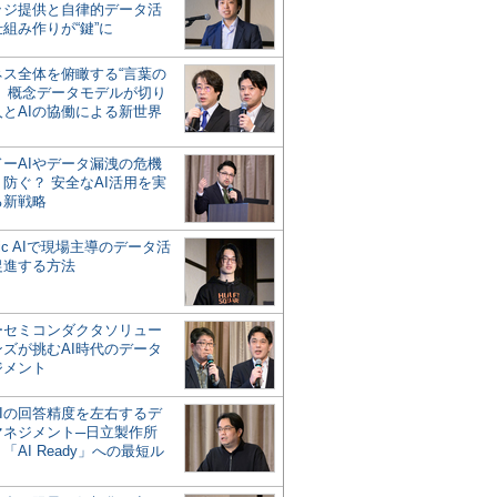
ッジ提供と自律的データ活
組み作りが“鍵”に
ネス全体を俯瞰する“言葉の
”、概念データモデルが切り
人とAIの協働による新世界
？
ドーAIやデータ漏洩の危機
防ぐ？ 安全なAI活用を実
る新戦略
ntic AIで現場主導のデータ活
促進する方法
ーセミコンダクタソリュー
ンズが挑むAI時代のデータ
ジメント
AIの回答精度を左右するデ
マネジメント─日立製作所
「AI Ready」への最短ル