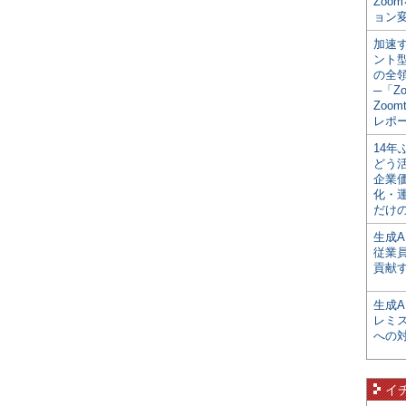
Zoo
ョン変
加速す
ント
の全
─「Z
Zoomt
レポ
14
どう
企業
化・
だけの
生成A
従業
貢献す
生成
レミ
への
イ