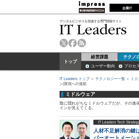
企業IT
デジタルビジネスを加速する専門情報サイト
経営課題
テクノ
トップ
ユーザー動向
プロセ
IT Leaders トップ
＞
テクノロジー一覧
＞
ミド
ン]実現への道筋
ミドルウェア
陰に隠れがちなミドルウェアだが、その進化
インが見えてくる。
IT Leaders Tech 
人材不足解消の鍵は
パーオートメーシ