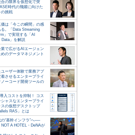
統合の限界を仮想化で突
ASE時代の飛躍に向けた
キの挑戦
の真価は「今この瞬間」の感
。「Data Streaming
form」で実現する「AI
y Data」を解説
企業で広がるAIエージェン
ためのデータマネジメント
？
たユーザー体験で業務アプ
定着させるエンタープライ
けノーコード開発ツールの
の導入コストを抑制！ コス
ンシャスなエンタープライ
ラスの仮想デスクトップ
allels RAS」とは
代の“基幹インフラ”へ──
NOT A HOTEL・DeNAが