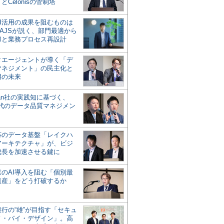
とCelonisの管制塔
AI活用の成果を阻むものは
AJSが説く、部門最適から
却と業務プロセス再設計
タエージェントが導く「デ
マネジメント」の民主化と
用の未来
san社の実践知に基づく、
時代のデータ品質マネジメン
対応のデータ基盤「レイクハ
アーキテクチャ」が、ビジ
成長を加速させる鍵に
業のAI導入を阻む「個別最
遺産」をどう打破するか
行の“雄”が目指す「セキュ
ィ・バイ・デザイン」。高