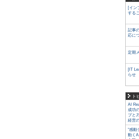
[イン
する
記事
応に
定期
[IT
らせ
ト
AI R
成功
プとJ
経営
“感動
動くA