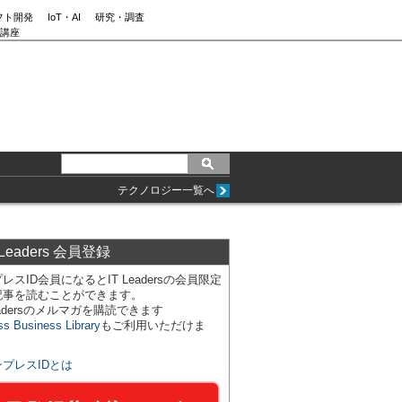
フト開発
IoT・AI
研究・調査
講座
テクノロジー一覧へ
 Leaders 会員登録
レスID会員になるとIT Leadersの会員限定
記事を読むことができます。
Leadersのメルマガを購読できます
ss Business Library
もご利用いただけま
ンプレスIDとは