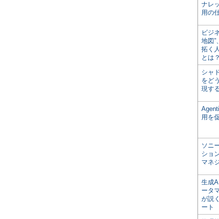
ナレ
用の仕
ビジ
地図
拓く
とは
シャ
をどう
現す
Age
用を
ソニ
ショ
マネ
生成
ータ
が説く
ート