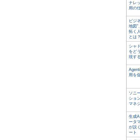
ナレ
用の仕
ビジ
地図
拓く
とは
シャ
をどう
現す
Age
用を
ソニ
ショ
マネ
生成
ータ
が説く
ート