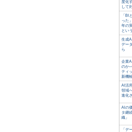
度化
して
「BI
った
年の
とい
生成
デー
ら
企業A
のか─
ティ
新機
AI
領域
進化
AI
タ継
織」
「デ