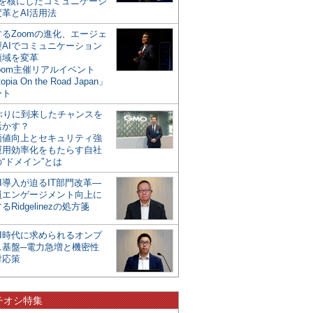
mを核にしたコミュニケーシ
革とAI活用法
るZoomの進化、エージェ
型AIでコミュニケーション
領域を変革
oom主催リアルイベント
opia On the Road Japan」
ート
年ぶりに到来したチャンスを
活かす？
価値向上とセキュリティ強
運用効率化をもたらす自社
“ドメイン”とは
I導入が迫るIT部門改革―
員エンゲージメント向上に
るRidgelinezの処方箋
AI時代に求められるオンプ
ス基盤─電力急増と機密性
対応策
チオシ特集