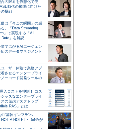
統合の限界を仮想化で突
ASE時代の飛躍に向けた
キの挑戦
の真価は「今この瞬間」の感
。「Data Streaming
form」で実現する「AI
y Data」を解説
企業で広がるAIエージェン
ためのデータマネジメント
？
たユーザー体験で業務アプ
定着させるエンタープライ
けノーコード開発ツールの
の導入コストを抑制！ コス
ンシャスなエンタープライ
ラスの仮想デスクトップ
allels RAS」とは
代の“基幹インフラ”へ──
NOT A HOTEL・DeNAが