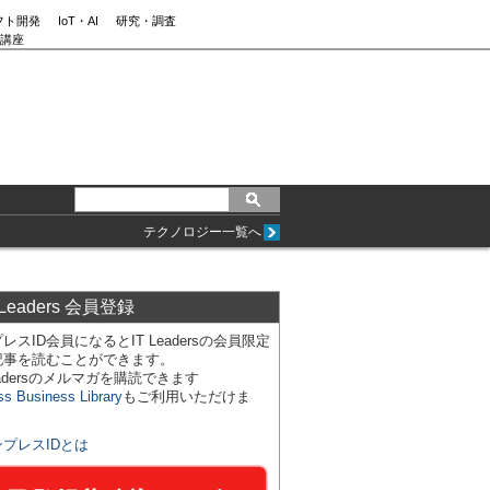
フト開発
IoT・AI
研究・調査
講座
テクノロジー一覧へ
 Leaders 会員登録
レスID会員になるとIT Leadersの会員限定
記事を読むことができます。
Leadersのメルマガを購読できます
ss Business Library
もご利用いただけま
ンプレスIDとは