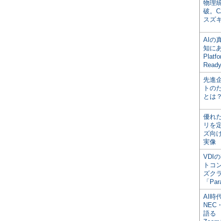
物理
破。C
スズ
AI
知にある
Plat
Read
先進
トの
とは
優れ
リを
ズ向
実像
VDI
トコ
ズク
「Par
AI時
NEC・
語る