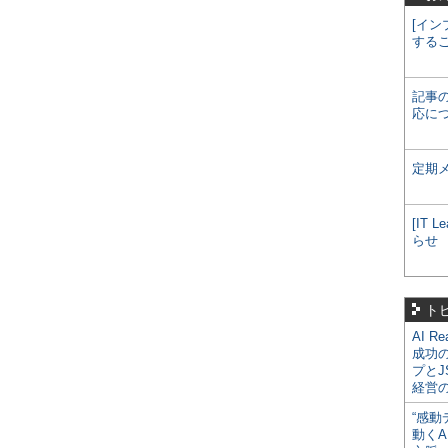
[イン
する
記事
応に
定期
[IT
らせ
ト
AI R
成功
プとJ
経営
“感動
動くA