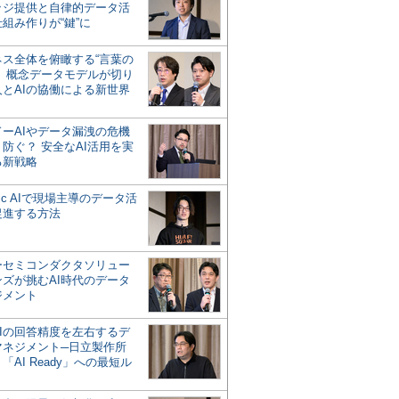
ッジ提供と自律的データ活
組み作りが“鍵”に
ネス全体を俯瞰する“言葉の
”、概念データモデルが切り
人とAIの協働による新世界
？
ドーAIやデータ漏洩の危機
防ぐ？ 安全なAI活用を実
る新戦略
ntic AIで現場主導のデータ活
促進する方法
ーセミコンダクタソリュー
ンズが挑むAI時代のデータ
ジメント
AIの回答精度を左右するデ
マネジメント─日立製作所
「AI Ready」への最短ル