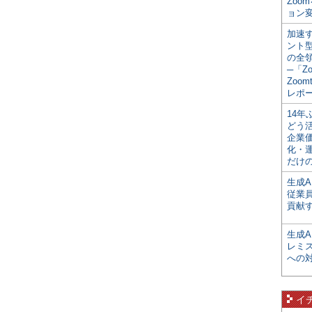
Zoo
ョン変
加速す
ント
の全
─「Z
Zoomt
レポ
14
どう
企業
化・
だけの
生成A
従業
貢献す
生成
レミ
への
イ