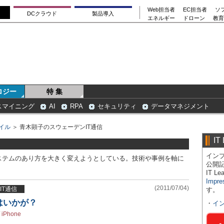
Web担当者
EC担当者
ソ
DCクラウド
製品導入
エネルギー
ドローン
教育
ロジー
特 集
スマイニング
AI
RPA
セキュリティ
データマネジメント
イル
＞ 青木顕子のスウェーデンIT通信
IT
インプ
ステムのあり方を大きく変えようとしている。技術や事例を軸に
公開
IT 
Impre
(2011/07/04)
IT通信
す。
はいかが？
・
イ
/
iPhone