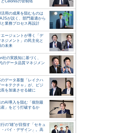
とCelonisの管制塔
AI活用の成果を阻むものは
AJSが説く、部門最適から
却と業務プロセス再設計
タエージェントが導く「デ
マネジメント」の民主化と
用の未来
san社の実践知に基づく、
時代のデータ品質マネジメン
対応のデータ基盤「レイクハ
アーキテクチャ」が、ビジ
成長を加速させる鍵に
業のAI導入を阻む「個別最
遺産」をどう打破するか
行の“雄”が目指す「セキュ
ィ・バイ・デザイン」。高