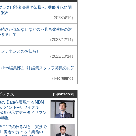
プレスID読者会員の皆様へ] 機能強化に関
ご案内
（2023/4/19）
の続きが読めないなどの不具合発生時の対
つきまして
（2022/12/14）
メンテナンスのお知らせ
（2022/10/14）
 Leaders編集部より] 編集スタッフ募集のお知
（Recruiting）
ピックス
[Sponsored]
eady Dataを実現するMDM
のポイント─サワイグルー
SOLが示すデータドリブン
の基盤
デモ”で終わるAIと、実務で
I─両者を分ける「業務の