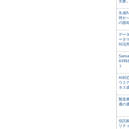
文脈」
生成
何か─
の脱
デー
ータ
AI活
San
AX
ト
AI
ウス
ネス
製造
適の
信託銀
リテ