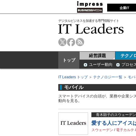
企業IT
デジタルビジネスを加速する専門情報サイト
経営課題
テクノ
トップ
ユーザー動向
プロセ
IT Leaders トップ
＞
テクノロジー一覧
＞
モバ
モバイル
スマートデバイスの台頭が、業務や企業シ
動向を見る。
青木顕子のスウェーデン
愛する人にアイス
スウェーデン
/
電子カルテ