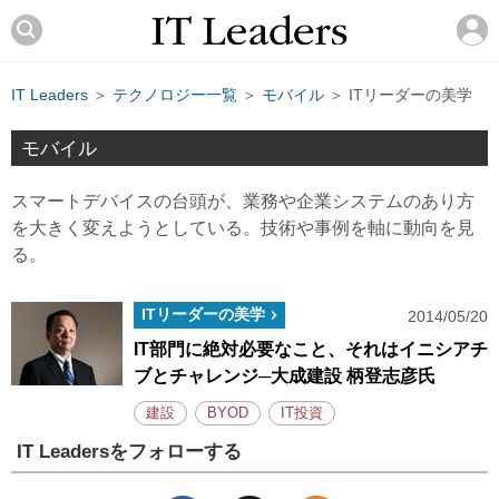
IT Leaders
＞
テクノロジー一覧
＞
モバイル
＞ ITリーダーの美学
モバイル
スマートデバイスの台頭が、業務や企業システムのあり方
を大きく変えようとしている。技術や事例を軸に動向を見
る。
ITリーダーの美学
2014/05/20
IT部門に絶対必要なこと、それはイニシアチ
ブとチャレンジ─大成建設 柄登志彦氏
建設
BYOD
IT投資
IT Leadersをフォローする