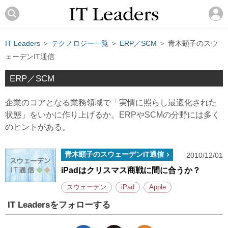
IT Leaders
＞
テクノロジー一覧
＞
ERP／SCM
＞ 青木顕子のスウ
ェーデンIT通信
ERP／SCM
企業のコアとなる業務領域で「実情に照らし最適化された
状態」をいかに作り上げるか。ERPやSCMの分野には多く
のヒントがある。
青木顕子のスウェーデンIT通信
2010/12/01
iPadはクリスマス商戦に間に合うか？
スウェーデン
iPad
Apple
IT Leadersをフォローする